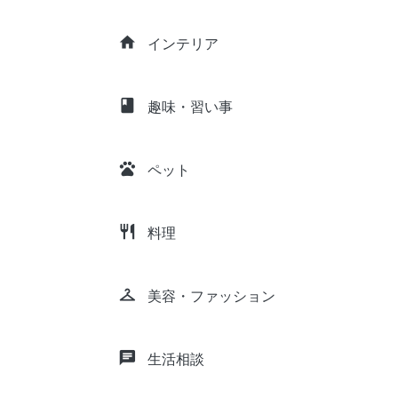
home
インテリア
class
趣味・習い事
pets
ペット
restaurant
料理
checkroom
美容・ファッション
chat
生活相談