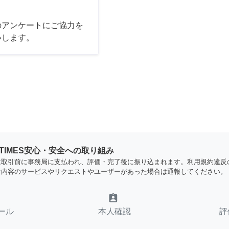
のアンケートにご協力を
いします。
YTIMES安心・安全への取り組み
は取引前に事務局に支払われ、評価・完了後に振り込まれます。利用規約違反
な内容のサービスやリクエストやユーザーがあった場合は通報してください。
assignment_ind
ール
本人確認
評