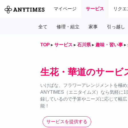
マイページ
サービス
リクエ
全て
修理・組立
家事
引っ越し
TOP
▸
サービス
▸
石川県
▸
趣味・習い事
▸
生花・華道のサービ
いけばな、フラワーアレンジメントを極め
ANYTIMES（エニタイムズ）なら気軽
録しているので予算やニーズに応じて幅広
能！
サービスを提供する