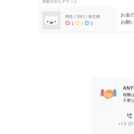
依頼されたチケット
お金
男性
/
30代
/
東京都
お願
sentiment_satisfied
sentiment_neutral
sentiment_dissatisfied
1
0
0
AN
報酬
不審
perm_phone_msg
パトロ