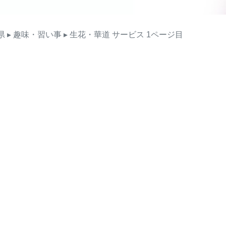
県
▸ 趣味・習い事
▸ 生花・華道
サービス
1ページ目