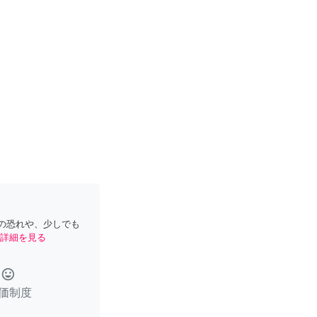
の恐れや、少しでも
詳細を見る
tag_faces
価制度