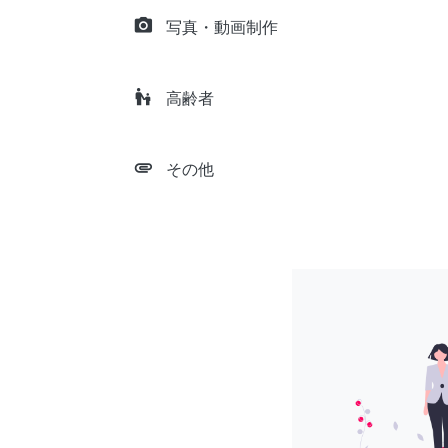
camera_alt
写真・動画制作
escalator_warning
高齢者
attachment
その他