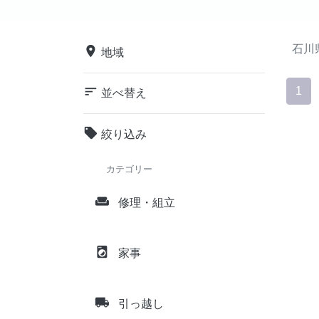
石川
place
地域
sort
1
並べ替え
local_offer
絞り込み
カテゴリー
weekend
修理・組立
local_laundry_service
家事
local_shipping
引っ越し