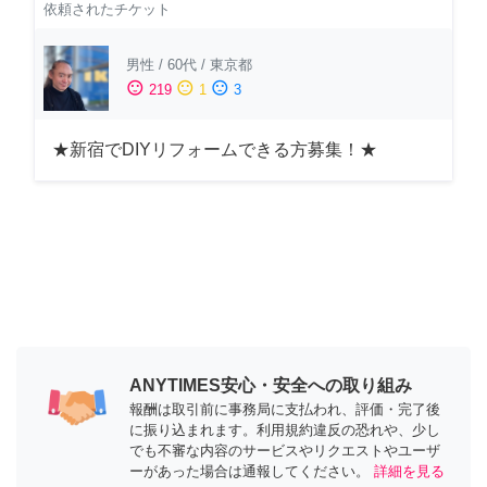
依頼されたチケット
男性
/
60代
/
東京都
sentiment_satisfied
sentiment_neutral
sentiment_dissatisfied
219
1
3
★新宿でDIYリフォームできる方募集！★
ANYTIMES安心・安全への取り組み
報酬は取引前に事務局に支払われ、評価・完了後
に振り込まれます。利用規約違反の恐れや、少し
でも不審な内容のサービスやリクエストやユーザ
ーがあった場合は通報してください。
詳細を見る