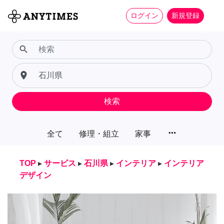
ログイン
新規登録
search
place
検索
more_horiz
全て
修理・組立
家事
TOP
▸
サービス
▸
石川県
▸
インテリア
▸
インテリア
デザイン