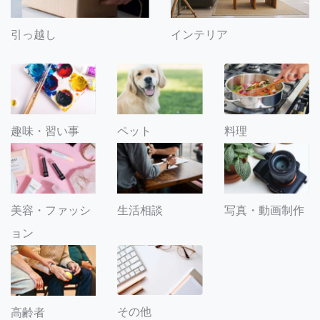
引っ越し
インテリア
趣味・習い事
ペット
料理
美容・ファッシ
生活相談
写真・動画制作
ョン
その他
高齢者