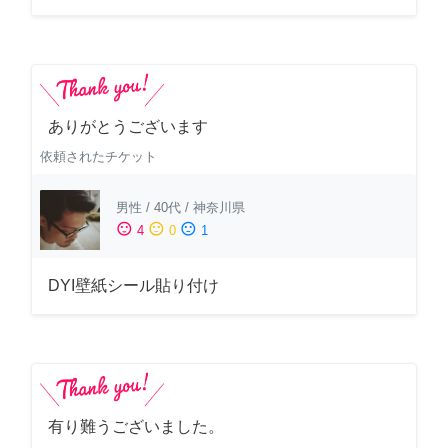
ありがとうございます
依頼されたチケット
男性
/
40代
/
神奈川県
sentiment_satisfied
sentiment_neutral
sentiment_dissatisfied
4
0
1
DYI壁紙シール貼り付け
有り難うございました。