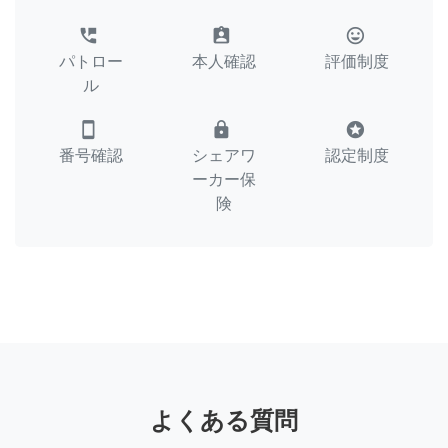
perm_phone_msg
assignment_ind
tag_faces
パトロー
本人確認
評価制度
ル
smartphone
lock
stars
番号確認
シェアワ
認定制度
ーカー保
険
よくある質問