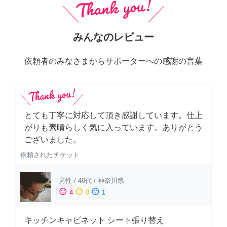
みんなのレビュー
依頼者のみなさまからサポーターへの感謝の言葉
とても丁寧に対応して頂き感謝しています。仕上
がりも素晴らしく気に入っています。ありがとう
ございました。
依頼されたチケット
男性
/
40代
/
神奈川県
sentiment_satisfied
sentiment_neutral
sentiment_dissatisfied
4
0
1
キッチンキャビネット シート張り替え