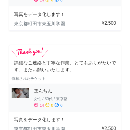
14
0
0
写真をデータ化します！
¥2,500
東京都町田市東玉川学園
詳細なご連絡と丁寧な作業、とてもありがたいで
す。またお願いいたします。
依頼されたチケット
ぽんちん
女性
/
30代
/
東京都
sentiment_satisfied
sentiment_neutral
sentiment_dissatisfied
14
0
0
写真をデータ化します！
¥2,500
東京都町田市東玉川学園