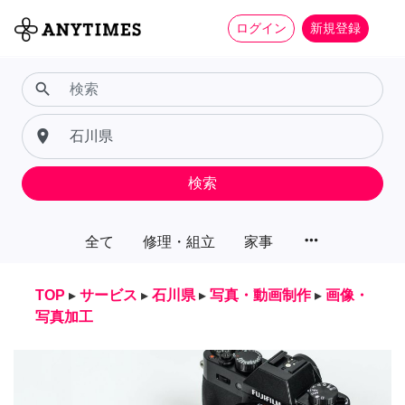
ログイン
新規登録
search
place
検索
more_horiz
全て
修理・組立
家事
TOP
▸
サービス
▸
石川県
▸
写真・動画制作
▸
画像・
写真加工