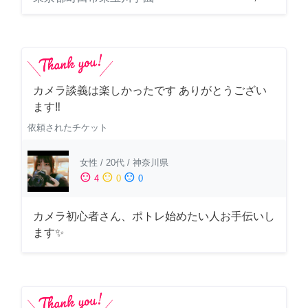
カメラ談義は楽しかったです ありがとうござい
ます‼️
依頼されたチケット
女性
/
20代
/
神奈川県
sentiment_satisfied
sentiment_neutral
sentiment_dissatisfied
4
0
0
カメラ初心者さん、ポトレ始めたい人お手伝いし
ます✨