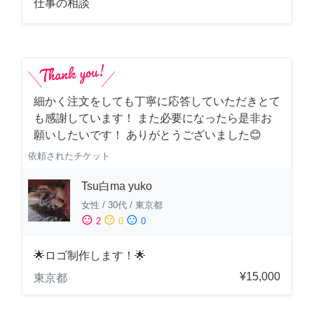
仕事の相談
細かく注文をしても丁寧に応答していただきとて
も感謝しています！ また必要になったら是非お
願いしたいです！ ありがとうございました😊
依頼されたチケット
Tsu白ma yuko
女性
/
30代
/
東京都
sentiment_satisfied
sentiment_neutral
sentiment_dissatisfied
2
0
0
🌟ロゴ制作します！🌟
¥15,000
東京都