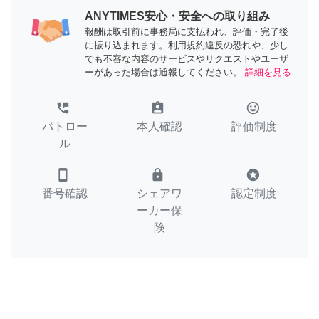
ANYTIMES安心・安全への取り組み
報酬は取引前に事務局に支払われ、評価・完了後
に振り込まれます。利用規約違反の恐れや、少し
でも不審な内容のサービスやリクエストやユーザ
ーがあった場合は通報してください。
詳細を見る
perm_phone_msg
assignment_ind
tag_faces
パトロー
本人確認
評価制度
ル
smartphone
lock
stars
番号確認
シェアワ
認定制度
ーカー保
険