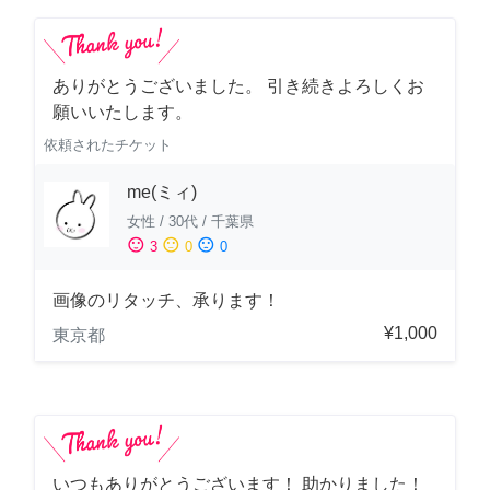
ありがとうございました。 引き続きよろしくお
願いいたします。
依頼されたチケット
me(ミィ)
女性
/
30代
/
千葉県
sentiment_satisfied
sentiment_neutral
sentiment_dissatisfied
3
0
0
画像のリタッチ、承ります！
¥1,000
東京都
いつもありがとうございます！ 助かりました！