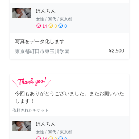
ぽんちん
女性
/
30代
/
東京都
sentiment_satisfied
sentiment_neutral
sentiment_dissatisfied
14
0
0
写真をデータ化します！
¥2,500
東京都町田市東玉川学園
今回もありがとうございました。またお願いいた
します！
依頼されたチケット
ぽんちん
女性
/
30代
/
東京都
sentiment_satisfied
sentiment_neutral
sentiment_dissatisfied