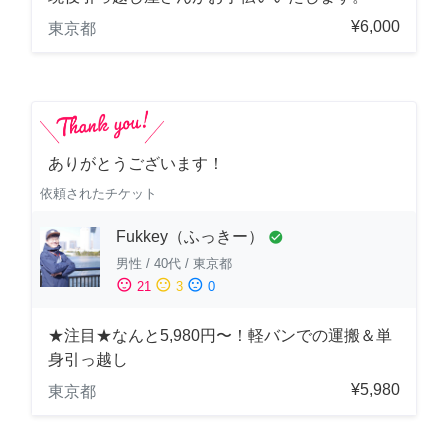
¥6,000
東京都
ありがとうございます！
依頼されたチケット
Fukkey（ふっきー）
check_circle
男性
/
40代
/
東京都
sentiment_satisfied
sentiment_neutral
sentiment_dissatisfied
21
3
0
★注目★なんと5,980円〜！軽バンでの運搬＆単
身引っ越し
¥5,980
東京都