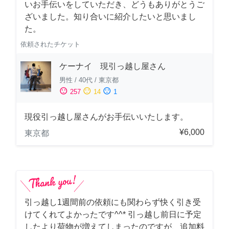
いお手伝いをしていただき、どうもありがとうご
ざいました。知り合いに紹介したいと思いまし
た。
依頼されたチケット
ケーナイ 現引っ越し屋さん
男性
/
40代
/
東京都
sentiment_satisfied
sentiment_neutral
sentiment_dissatisfied
257
14
1
現役引っ越し屋さんがお手伝いいたします。
¥6,000
東京都
引っ越し1週間前の依頼にも関わらず快く引き受
けてくれてよかったです^^* 引っ越し前日に予定
したより荷物が増えてしまったのですが、追加料