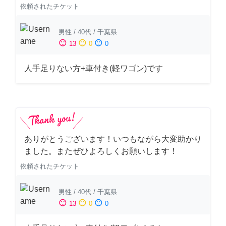
依頼されたチケット
男性
/
40代
/
千葉県
sentiment_satisfied
sentiment_neutral
sentiment_dissatisfied
13
0
0
人手足りない方+車付き(軽ワゴン)です
ありがとうございます！いつもながら大変助かり
ました。またぜひよろしくお願いします！
依頼されたチケット
男性
/
40代
/
千葉県
sentiment_satisfied
sentiment_neutral
sentiment_dissatisfied
13
0
0