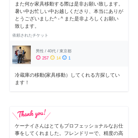
また何か家具移動する際は是非お願い致します。
暑い中お忙しい中お越しくださり、本当にありが
とうございました^ - ^ また是非よろしくお願い
致します。
依頼されたチケット
男性
/
40代
/
東京都
sentiment_satisfied
sentiment_neutral
sentiment_dissatisfied
257
14
1
冷蔵庫の移動(家具移動）してくれる方探してい
ます！
ケーナイさんはとてもプロフェッショナルなお仕
事をしてくれました。フレンドリーで、精度の高