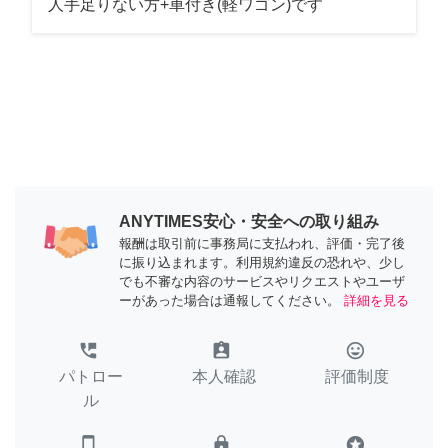
人手足りない方+車付き(軽ワゴン)です
ANYTIMES安心・安全への取り組み
報酬は取引前に事務局に支払われ、評価・完了後
に振り込まれます。利用規約違反の恐れや、少し
でも不審な内容のサービスやリクエストやユーザ
ーがあった場合は通報してください。
詳細を見る
perm_phone_msg
assignment_ind
tag_faces
パトロー
本人確認
評価制度
ル
smartphone
lock
stars