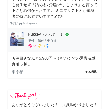
も発生せず「詰めるだけ詰めましょう」と言って
下さり心強かったです。 ミニマリストとか単身
者に特におすすめです(^o^)👌
依頼されたチケット
Fukkey（ふっきー）
check_circle
男性
/
40代
/
東京都
sentiment_satisfied
sentiment_neutral
sentiment_dissatisfied
21
3
0
★注目★なんと5,980円〜！軽バンでの運搬＆単
身引っ越し
¥5,980
東京都
ありがとうございました！ 大変助かりました！