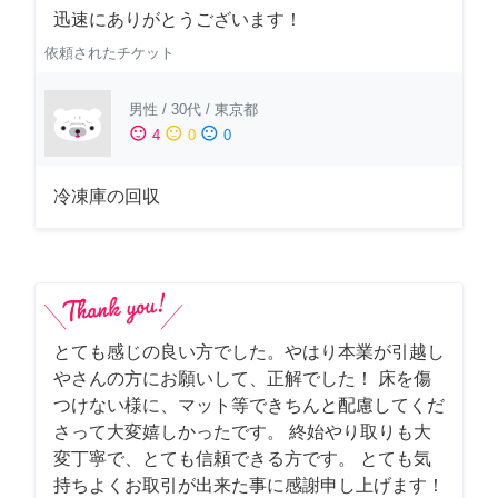
迅速にありがとうございます！
依頼されたチケット
男性
/
30代
/
東京都
sentiment_satisfied
sentiment_neutral
sentiment_dissatisfied
4
0
0
冷凍庫の回収
とても感じの良い方でした。やはり本業が引越し
やさんの方にお願いして、正解でした！ 床を傷
つけない様に、マット等できちんと配慮してくだ
さって大変嬉しかったです。 終始やり取りも大
変丁寧で、とても信頼できる方です。 とても気
持ちよくお取引が出来た事に感謝申し上げます！