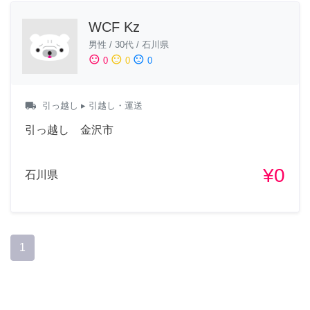
WCF Kz
男性
/
30代
/
石川県
sentiment_satisfied
sentiment_neutral
sentiment_dissatisfied
0
0
0
local_shipping
引っ越し
▸ 引越し・運送
引っ越し 金沢市
¥0
石川県
1