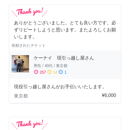
ありがとうございました。とても良い方です。必
ずリピートしようと思います。またよろしくお願
いします。
依頼されたチケット
ケーナイ 現引っ越し屋さん
男性
/
40代
/
東京都
sentiment_satisfied
sentiment_neutral
sentiment_dissatisfied
257
14
1
現役引っ越し屋さんがお手伝いいたします。
¥6,000
東京都