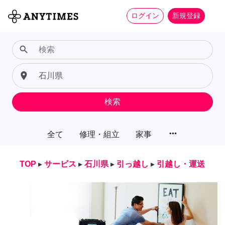
ログイン
新規登録
search
place
検索
more_horiz
全て
修理・組立
家事
TOP
▸
サービス
▸
石川県
▸
引っ越し
▸
引越し・運送