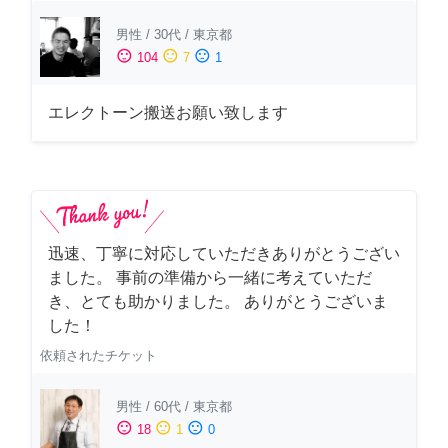
男性
/
30代
/
東京都
sentiment_satisfied
sentiment_neutral
sentiment_dissatisfied
104
7
1
エレクトーン搬送お願い致します
迅速、丁寧に対応していただきありがとうござい
ました。 事前の準備から一緒に考えていただ
き、とても助かりました。 ありがとうございま
した！
依頼されたチケット
男性
/
60代
/
東京都
sentiment_satisfied
sentiment_neutral
sentiment_dissatisfied
18
1
0