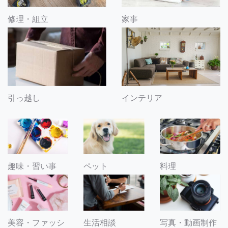
修理・組立
家事
引っ越し
インテリア
趣味・習い事
ペット
料理
美容・ファッシ
生活相談
写真・動画制作