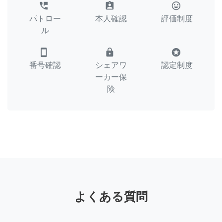
perm_phone_msg
assignment_ind
tag_faces
パトロー
本人確認
評価制度
ル
smartphone
lock
stars
番号確認
シェアワ
認定制度
ーカー保
険
よくある質問