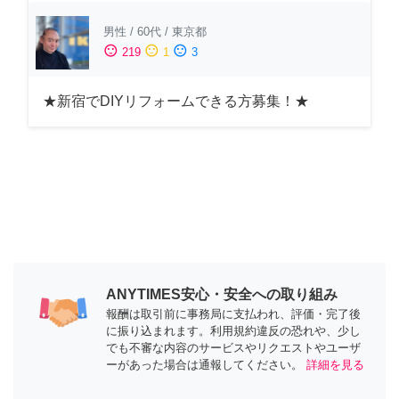
男性
/
60代
/
東京都
sentiment_satisfied
sentiment_neutral
sentiment_dissatisfied
219
1
3
★新宿でDIYリフォームできる方募集！★
ANYTIMES安心・安全への取り組み
報酬は取引前に事務局に支払われ、評価・完了後
に振り込まれます。利用規約違反の恐れや、少し
でも不審な内容のサービスやリクエストやユーザ
ーがあった場合は通報してください。
詳細を見る