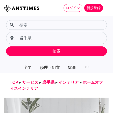
ログイン
新規登録
search
place
検索
more_horiz
全て
修理・組立
家事
TOP
▸
サービス
▸
岩手県
▸
インテリア
▸
ホームオフ
ィスインテリア