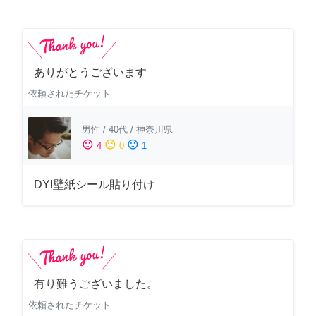
ありがとうございます
依頼されたチケット
男性
/
40代
/
神奈川県
sentiment_satisfied
sentiment_neutral
sentiment_dissatisfied
4
0
1
DYI壁紙シール貼り付け
有り難うございました。
依頼されたチケット