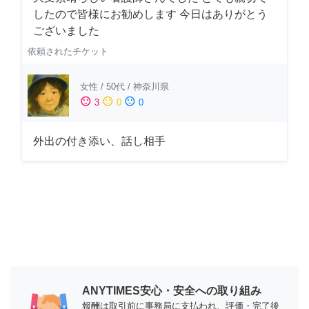
したので皆様にお勧めします 今日はありがとう
ございました
依頼されたチケット
女性
/
50代
/
神奈川県
sentiment_satisfied
sentiment_neutral
sentiment_dissatisfied
3
0
0
外出の付き添い、話し相手
ANYTIMES安心・安全への取り組み
報酬は取引前に事務局に支払われ、評価・完了後