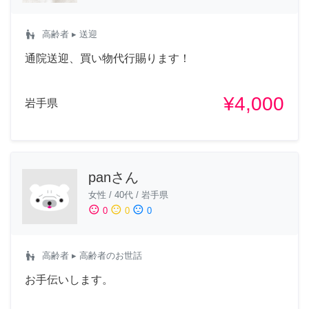
escalator_warning
高齢者
▸ 送迎
通院送迎、買い物代行賜ります！
¥4,000
岩手県
panさん
女性
/
40代
/
岩手県
sentiment_satisfied
sentiment_neutral
sentiment_dissatisfied
0
0
0
escalator_warning
高齢者
▸ 高齢者のお世話
お手伝いします。