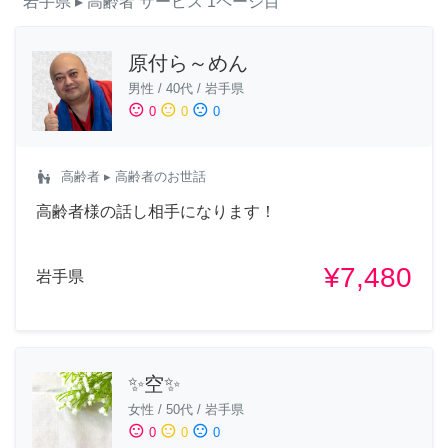
岩手県
▸ 高齢者
サービス
1ページ目
原付ら～めん
男性
/
40代
/
岩手県
sentiment_satisfied
sentiment_neutral
sentiment_dissatisfied
0
0
0
escalator_warning
高齢者
▸ 高齢者のお世話
高齢者様の話し相手になります！
¥7,480
岩手県
✨空✨
女性
/
50代
/
岩手県
sentiment_satisfied
sentiment_neutral
sentiment_dissatisfied
0
0
0