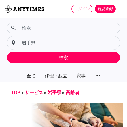
ログイン
新規登録
search
place
検索
more_horiz
全て
修理・組立
家事
TOP
▸
サービス
▸
岩手県
▸
高齢者