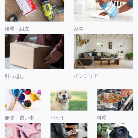
修理・組立
家事
引っ越し
インテリア
趣味・習い事
ペット
料理