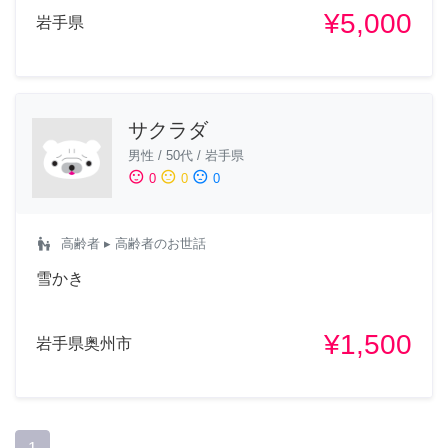
¥5,000
岩手県
サクラダ
男性
/
50代
/
岩手県
sentiment_satisfied
sentiment_neutral
sentiment_dissatisfied
0
0
0
escalator_warning
高齢者
▸ 高齢者のお世話
雪かき
¥1,500
岩手県奥州市