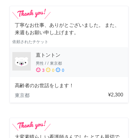
丁寧なお仕事、ありがとございました。 また、
来週もお願い申し上げます。
依頼されたチケット
直トントン
男性
/
/
東京都
sentiment_satisfied
sentiment_neutral
sentiment_dissatisfied
3
0
0
高齢者のお世話をします！
¥2,300
東京都
大変素晴らしい看護師さんでした とても親切で