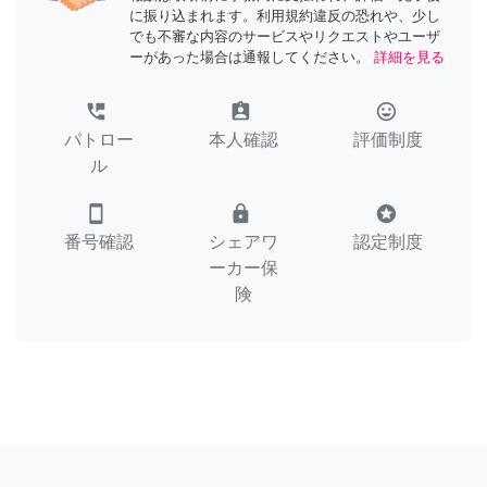
に振り込まれます。利用規約違反の恐れや、少し
でも不審な内容のサービスやリクエストやユーザ
ーがあった場合は通報してください。
詳細を見る
perm_phone_msg
assignment_ind
tag_faces
パトロー
本人確認
評価制度
ル
smartphone
lock
stars
番号確認
シェアワ
認定制度
ーカー保
険