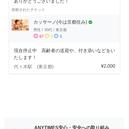
ありがとうございました！
依頼されたチケット
カッサーノ(今は京都住み)
check_circle
男性
/
30代
/
東京都
sentiment_satisfied
sentiment_neutral
sentiment_dissatisfied
67
3
0
現在停止中 高齢者の送迎や、付き添いなどをい
たします！
¥2,000
代々木駅 (東京都)
ANYTIMES安心・安全への取り組み