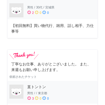
男性
/
30代
/
宮城県
sentiment_satisfied
sentiment_neutral
sentiment_dissatisfied
2
0
0
【初回無料】買い物代行、雑用、話し相手、力仕
事等
丁寧なお仕事、ありがとございました。 また、
来週もお願い申し上げます。
依頼されたチケット
直トントン
男性
/
/
東京都
sentiment_satisfied
sentiment_neutral
sentiment_dissatisfied
3
0
0