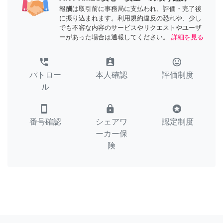
報酬は取引前に事務局に支払われ、評価・完了後
に振り込まれます。利用規約違反の恐れや、少し
でも不審な内容のサービスやリクエストやユーザ
ーがあった場合は通報してください。
詳細を見る
perm_phone_msg
assignment_ind
tag_faces
パトロー
本人確認
評価制度
ル
smartphone
lock
stars
番号確認
シェアワ
認定制度
ーカー保
険