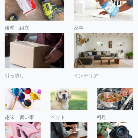
修理・組立
家事
引っ越し
インテリア
趣味・習い事
ペット
料理