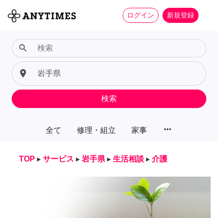
ログイン
新規登録
search
place
検索
more_horiz
全て
修理・組立
家事
TOP
▸
サービス
▸
岩手県
▸
生活相談
▸
介護