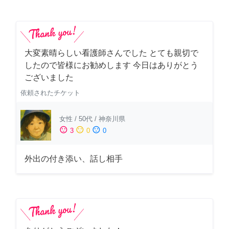
大変素晴らしい看護師さんでした とても親切で
したので皆様にお勧めします 今日はありがとう
ございました
依頼されたチケット
女性
/
50代
/
神奈川県
sentiment_satisfied
sentiment_neutral
sentiment_dissatisfied
3
0
0
外出の付き添い、話し相手