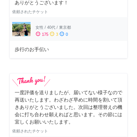
ありがとうございます！
依頼されたチケット
女性
/
40代
/
東京都
sentiment_satisfied
sentiment_neutral
sentiment_dissatisfied
175
3
0
歩行のお手伝い
一度評価を送りましたが、届いてない様子なので
再送いたします。わざわざ早めに時間を割いて頂
きありがとうございました。次回は整理替えの機
会に打ち合わせ願えればと思います。その節には
宜しくお願いいたします。
依頼されたチケット