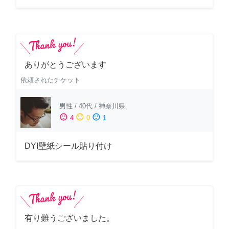
ありがとうございます
依頼されたチケット
男性
/
40代
/
神奈川県
sentiment_satisfied
sentiment_neutral
sentiment_dissatisfied
4
0
1
DYI壁紙シール貼り付け
有り難うございました。