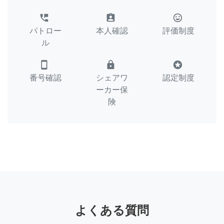
perm_phone_msg
assignment_ind
tag_faces
パトロー
本人確認
評価制度
ル
smartphone
lock
stars
番号確認
シェアワ
認定制度
ーカー保
険
よくある質問