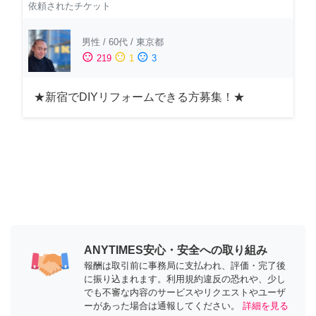
依頼されたチケット
男性
/
60代
/
東京都
sentiment_satisfied
sentiment_neutral
sentiment_dissatisfied
219
1
3
★新宿でDIYリフォームできる方募集！★
ANYTIMES安心・安全への取り組み
報酬は取引前に事務局に支払われ、評価・完了後
に振り込まれます。利用規約違反の恐れや、少し
でも不審な内容のサービスやリクエストやユーザ
ーがあった場合は通報してください。
詳細を見る