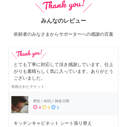
みんなのレビュー
依頼者のみなさまからサポーターへの感謝の言葉
とても丁寧に対応して頂き感謝しています。仕上
がりも素晴らしく気に入っています。ありがとう
ございました。
依頼されたチケット
男性
/
40代
/
神奈川県
sentiment_satisfied
sentiment_neutral
sentiment_dissatisfied
4
0
1
キッチンキャビネット シート張り替え