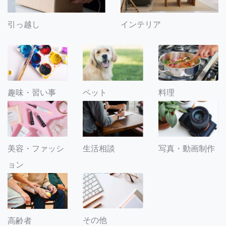
引っ越し
インテリア
趣味・習い事
ペット
料理
美容・ファッシ
生活相談
写真・動画制作
ョン
その他
高齢者