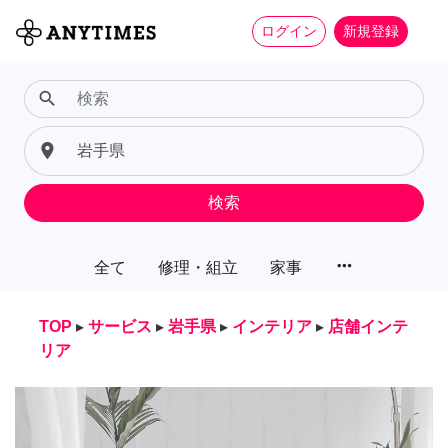
ログイン
新規登録
search
place
検索
more_horiz
全て
修理・組立
家事
TOP
▸
サービス
▸
岩手県
▸
インテリア
▸
店舗インテ
リア