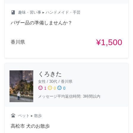
class
趣味・習い事
▸ ハンドメイド・手芸
バザー品の準備しませんか？
¥1,500
香川県
くろきた
女性
/
30代
/
香川県
sentiment_satisfied
sentiment_neutral
sentiment_dissatisfied
1
0
0
メッセージ平均返信時間: 3時間以内
pets
ペット
▸ 散歩
高松市 犬のお散歩