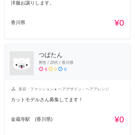
洋服お譲りします。
¥0
香川県
つばたん
男性
/
20代
/
香川県
sentiment_satisfied
sentiment_neutral
sentiment_dissatisfied
0
0
0
checkroom
美容・ファッション
▸ ヘアデザイン・ヘアアレンジ
カットモデルさん募集してます！
¥0
金蔵寺駅 (香川県)