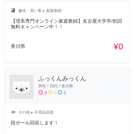
class
趣味・習い事
▸ 家庭教師
【理系専門オンライン家庭教師】名古屋大学卒/初回
無料キャンペーン中！！
¥0
香川県
ふっくんみっくん
男性
/
20代
/
香川県
sentiment_satisfied
sentiment_neutral
sentiment_dissatisfied
0
0
0
attachment
その他
▸ 不用品回収
段ボール回収します！