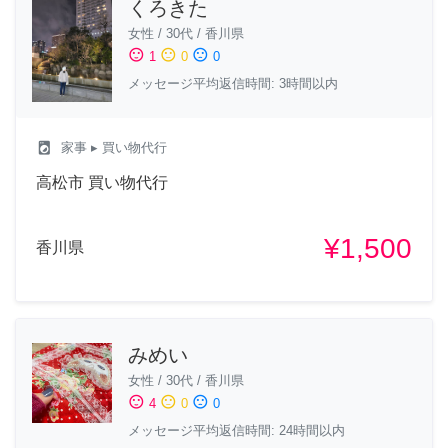
くろきた
女性
/
30代
/
香川県
sentiment_satisfied
sentiment_neutral
sentiment_dissatisfied
1
0
0
メッセージ平均返信時間: 3時間以内
local_laundry_service
家事
▸ 買い物代行
高松市 買い物代行
¥1,500
香川県
みめい
女性
/
30代
/
香川県
sentiment_satisfied
sentiment_neutral
sentiment_dissatisfied
4
0
0
メッセージ平均返信時間: 24時間以内