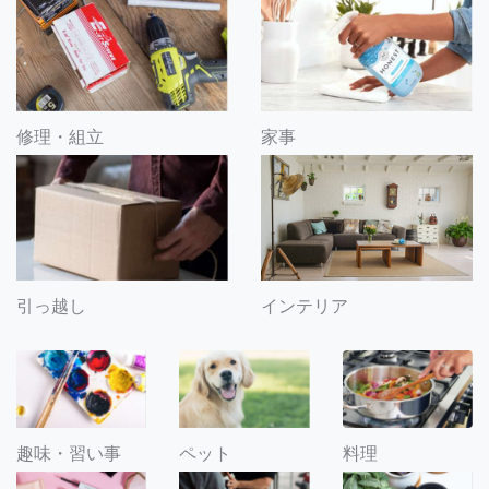
修理・組立
家事
引っ越し
インテリア
趣味・習い事
ペット
料理