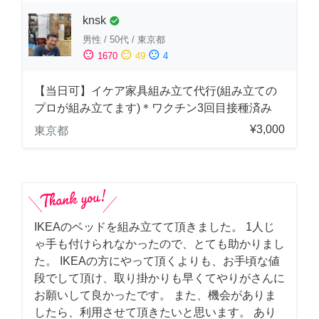
knsk
check_circle
男性
/
50代
/
東京都
sentiment_satisfied
sentiment_neutral
sentiment_dissatisfied
1670
49
4
【当日可】イケア家具組み立て代行(組み立ての
プロが組み立てます)＊ワクチン3回目接種済み
¥3,000
東京都
IKEAのベッドを組み立てて頂きました。 1人じ
ゃ手も付けられなかったので、とても助かりまし
た。 IKEAの方にやって頂くよりも、お手頃な値
段でして頂け、取り掛かりも早くてやりがさんに
お願いして良かったです。 また、機会がありま
したら、利用させて頂きたいと思います。 あり