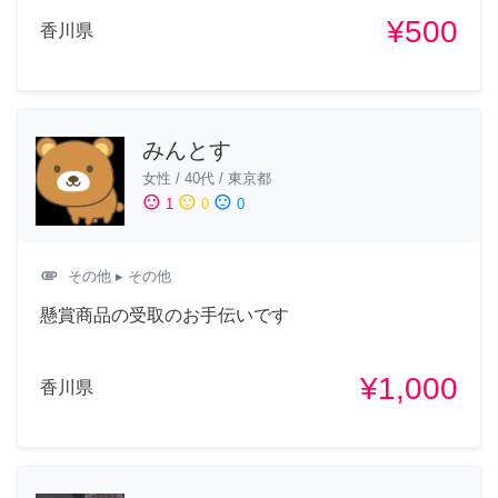
¥500
香川県
みんとす
女性
/
40代
/
東京都
sentiment_satisfied
sentiment_neutral
sentiment_dissatisfied
1
0
0
attachment
その他
▸ その他
懸賞商品の受取のお手伝いです
¥1,000
香川県