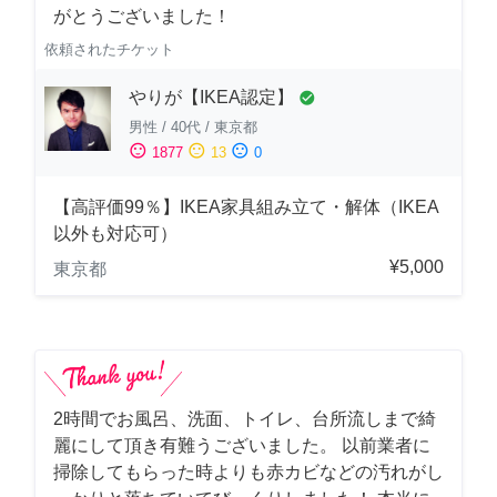
がとうございました！
依頼されたチケット
やりが【IKEA認定】
check_circle
男性
/
40代
/
東京都
sentiment_satisfied
sentiment_neutral
sentiment_dissatisfied
1877
13
0
【高評価99％】IKEA家具組み立て・解体（IKEA
以外も対応可）
¥5,000
東京都
2時間でお風呂、洗面、トイレ、台所流しまで綺
麗にして頂き有難うございました。 以前業者に
掃除してもらった時よりも赤カビなどの汚れがし