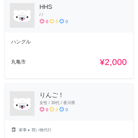
HHS
/
/
sentiment_satisfied
sentiment_neutral
sentiment_dissatisfied
0
0
0
ハングル
¥2,000
丸亀市
りんご！
女性
/
30代
/
香川県
sentiment_satisfied
sentiment_neutral
sentiment_dissatisfied
0
0
0
local_laundry_service
家事
▸ 買い物代行