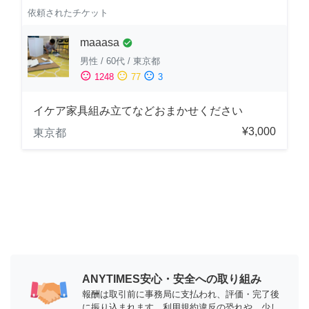
依頼されたチケット
maaasa
check_circle
男性
/
60代
/
東京都
sentiment_satisfied
sentiment_neutral
sentiment_dissatisfied
1248
77
3
イケア家具組み立てなどおまかせください
¥3,000
東京都
ANYTIMES安心・安全への取り組み
報酬は取引前に事務局に支払われ、評価・完了後
に振り込まれます。利用規約違反の恐れや、少し