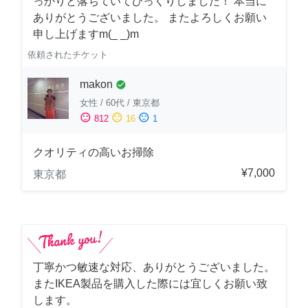
っかりと落ちていてびっくりしました！ 本当に
ありがとうございました。 またよろしくお願い
申し上げますm(_ _)m
依頼されたチケット
makon
check_circle
女性
/
60代
/
東京都
sentiment_satisfied
sentiment_neutral
sentiment_dissatisfied
812
16
1
クオリティの高いお掃除
¥7,000
東京都
丁寧かつ敏速な対応、ありがとうございました。
またIKEA製品を購入した際には宜しくお願い致
します。