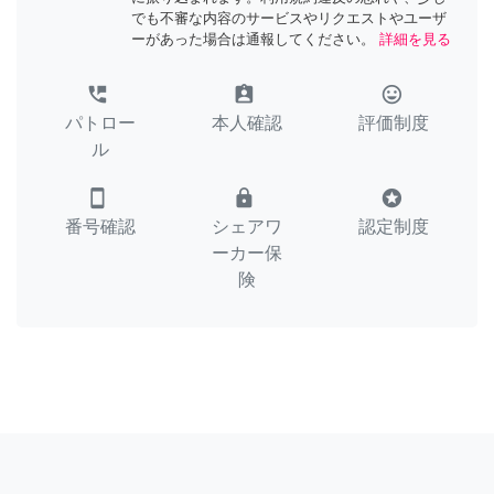
でも不審な内容のサービスやリクエストやユーザ
ーがあった場合は通報してください。
詳細を見る
perm_phone_msg
assignment_ind
tag_faces
パトロー
本人確認
評価制度
ル
smartphone
lock
stars
番号確認
シェアワ
認定制度
ーカー保
険