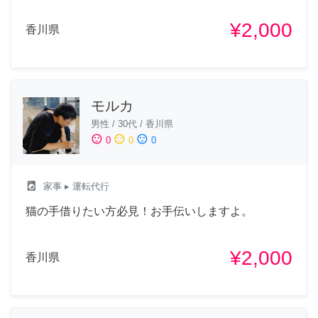
¥2,000
香川県
モルカ
男性
/
30代
/
香川県
sentiment_satisfied
sentiment_neutral
sentiment_dissatisfied
0
0
0
local_laundry_service
家事
▸ 運転代行
猫の手借りたい方必見！お手伝いしますよ。
¥2,000
香川県