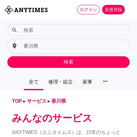
ログイン
新規登録
search
place
検索
more_horiz
全て
修理・組立
家事
TOP
▸
サービス
▸
香川県
みんなのサービス
ANYTIMES（エニタイムズ）は、日常のちょっと