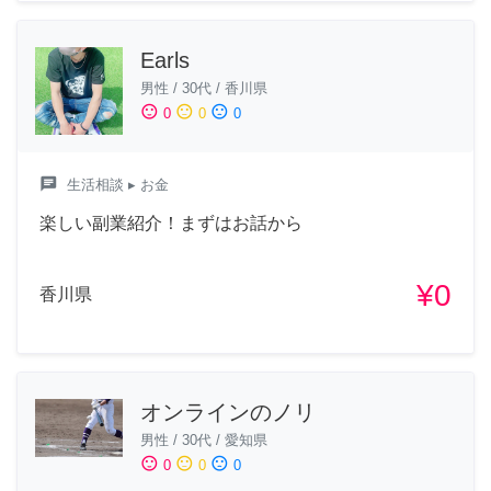
Earls
男性
/
30代
/
香川県
sentiment_satisfied
sentiment_neutral
sentiment_dissatisfied
0
0
0
chat
生活相談
▸ お金
楽しい副業紹介！まずはお話から
¥0
香川県
オンラインのノリ
男性
/
30代
/
愛知県
sentiment_satisfied
sentiment_neutral
sentiment_dissatisfied
0
0
0