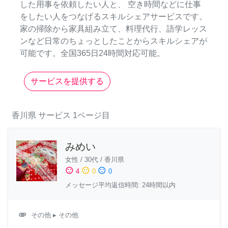
した用事を依頼したい人と、 空き時間などに仕事
をしたい人をつなげるスキルシェアサービスです。
家の掃除から家具組み立て、料理代行、語学レッス
ンなど日常のちょっとしたことからスキルシェアが
可能です。全国365日24時間対応可能。
サービスを提供する
香川県
サービス
1ページ目
みめい
女性
/
30代
/
香川県
sentiment_satisfied
sentiment_neutral
sentiment_dissatisfied
4
0
0
メッセージ平均返信時間: 24時間以内
attachment
その他
▸ その他