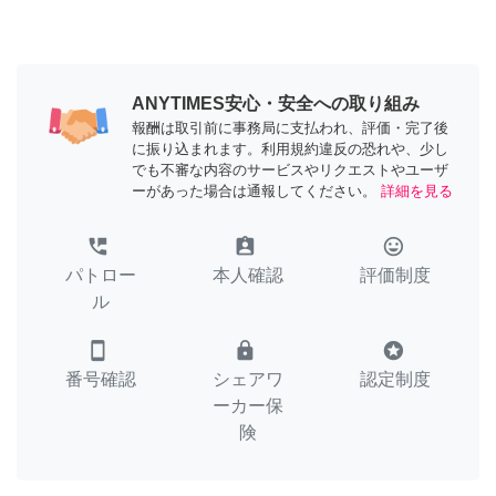
ANYTIMES安心・安全への取り組み
報酬は取引前に事務局に支払われ、評価・完了後
に振り込まれます。利用規約違反の恐れや、少し
でも不審な内容のサービスやリクエストやユーザ
ーがあった場合は通報してください。
詳細を見る
perm_phone_msg
assignment_ind
tag_faces
パトロー
本人確認
評価制度
ル
smartphone
lock
stars
番号確認
シェアワ
認定制度
ーカー保
険