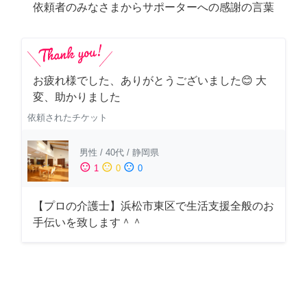
依頼者のみなさまからサポーターへの感謝の言葉
お疲れ様でした、ありがとうございました😊 大
変、助かりました
依頼されたチケット
男性
/
40代
/
静岡県
sentiment_satisfied
sentiment_neutral
sentiment_dissatisfied
1
0
0
【プロの介護士】浜松市東区で生活支援全般のお
手伝いを致します＾＾