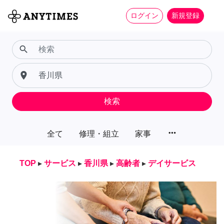
ログイン
新規登録
search
place
検索
more_horiz
全て
修理・組立
家事
TOP
▸
サービス
▸
香川県
▸
高齢者
▸
デイサービス