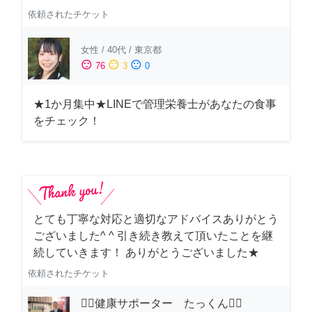
依頼されたチケット
女性
/
40代
/
東京都
sentiment_satisfied
sentiment_neutral
sentiment_dissatisfied
76
3
0
★1か月集中★LINEで管理栄養士があなたの食事
をチェック！
とても丁寧な対応と適切なアドバイスありがとう
ございました^ ^ 引き続き教えて頂いたことを継
続していきます！ ありがとうございました★
依頼されたチケット
🏋️‍♂️健康サポーター たっくん🏋️‍♂️