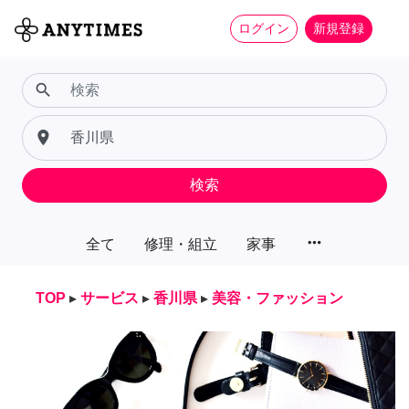
ログイン
新規登録
search
place
検索
more_horiz
全て
修理・組立
家事
TOP
▸
サービス
▸
香川県
▸
美容・ファッション