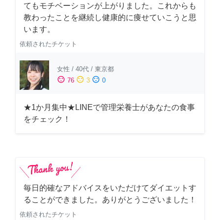
てもモチベーションが上がりました。これからも
教わったことを継続し健康的に痩せていこうと思
います。
依頼されたチケット
女性
/
40代
/
東京都
sentiment_satisfied
sentiment_neutral
sentiment_dissatisfied
76
3
0
★1か月集中★LINEで管理栄養士があなたの食事
をチェック！
毎日的確なアドバイスをいただけてダイエットす
ることができました。ありがとうございました！
依頼されたチケット