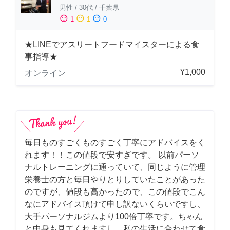
男性
/
30代
/
千葉県
sentiment_satisfied
sentiment_neutral
sentiment_dissatisfied
1
1
0
★LINEでアスリートフードマイスターによる食
事指導★
¥1,000
オンライン
毎日ものすごくものすごく丁寧にアドバイスをく
れます！！この値段で安すぎです。 以前パーソ
ナルトレーニングに通っていて、同じように管理
栄養士の方と毎日やりとりしていたことがあった
のですが、値段も高かったので、この値段でこん
なにアドバイス頂けて申し訳ないくらいですし、
大手パーソナルジムより100倍丁寧です。ちゃん
と中身も見てくれますし、私の生活に合わせて食