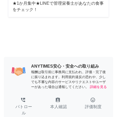
★1か月集中★LINEで管理栄養士があなたの食事
をチェック！
ANYTIMES安心・安全への取り組み
報酬は取引前に事務局に支払われ、評価・完了後
に振り込まれます。利用規約違反の恐れや、少し
でも不審な内容のサービスやリクエストやユーザ
ーがあった場合は通報してください。
詳細を見る
perm_phone_msg
assignment_ind
tag_faces
パトロー
本人確認
評価制度
ル