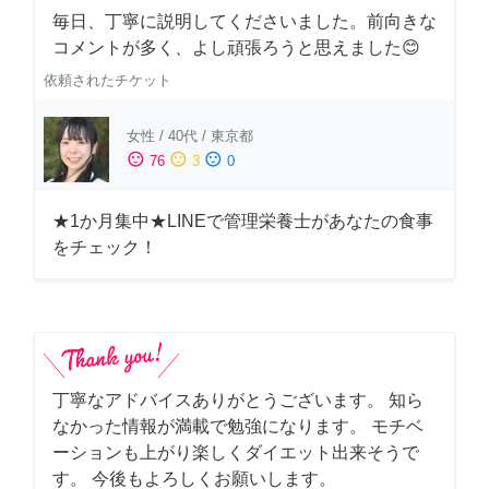
毎日、丁寧に説明してくださいました。前向きな
コメントが多く、よし頑張ろうと思えました😊
依頼されたチケット
女性
/
40代
/
東京都
sentiment_satisfied
sentiment_neutral
sentiment_dissatisfied
76
3
0
★1か月集中★LINEで管理栄養士があなたの食事
をチェック！
丁寧なアドバイスありがとうございます。 知ら
なかった情報が満載で勉強になります。 モチベ
ーションも上がり楽しくダイエット出来そうで
す。 今後もよろしくお願いします。