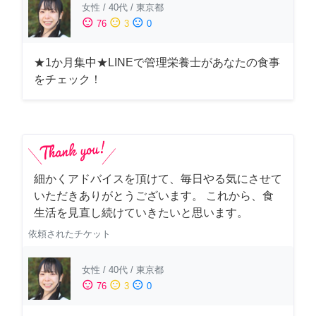
女性
/
40代
/
東京都
sentiment_satisfied
sentiment_neutral
sentiment_dissatisfied
76
3
0
★1か月集中★LINEで管理栄養士があなたの食事
をチェック！
細かくアドバイスを頂けて、毎日やる気にさせて
いただきありがとうございます。 これから、食
生活を見直し続けていきたいと思います。
依頼されたチケット
女性
/
40代
/
東京都
sentiment_satisfied
sentiment_neutral
sentiment_dissatisfied
76
3
0