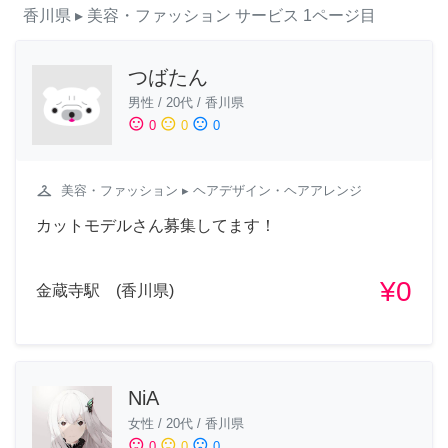
香川県
▸ 美容・ファッション
サービス
1ページ目
つばたん
男性
/
20代
/
香川県
sentiment_satisfied
sentiment_neutral
sentiment_dissatisfied
0
0
0
checkroom
美容・ファッション
▸ ヘアデザイン・ヘアアレンジ
カットモデルさん募集してます！
¥0
金蔵寺駅 (香川県)
NiA
女性
/
20代
/
香川県
sentiment_satisfied
sentiment_neutral
sentiment_dissatisfied
0
0
0