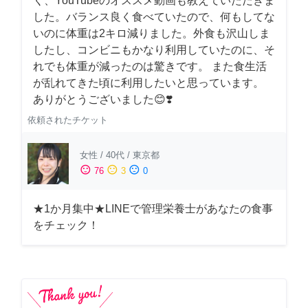
く、YouTubeのオススメ動画も教えていただきま
した。バランス良く食べていたので、何もしてな
いのに体重は2キロ減りました。外食も沢山しま
したし、コンビニもかなり利用していたのに、そ
れでも体重が減ったのは驚きです。 また食生活
が乱れてきた頃に利用したいと思っています。
ありがとうございました😊❣️
依頼されたチケット
女性
/
40代
/
東京都
sentiment_satisfied
sentiment_neutral
sentiment_dissatisfied
76
3
0
★1か月集中★LINEで管理栄養士があなたの食事
をチェック！