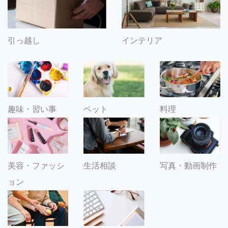
引っ越し
インテリア
趣味・習い事
ペット
料理
美容・ファッシ
生活相談
写真・動画制作
ョン