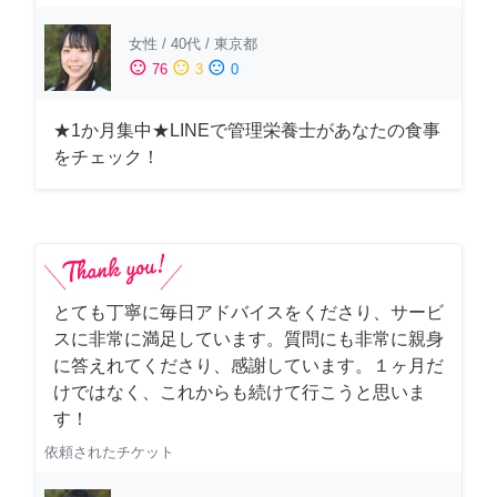
女性
/
40代
/
東京都
sentiment_satisfied
sentiment_neutral
sentiment_dissatisfied
76
3
0
★1か月集中★LINEで管理栄養士があなたの食事
をチェック！
とても丁寧に毎日アドバイスをくださり、サービ
スに非常に満足しています。質問にも非常に親身
に答えれてくださり、感謝しています。１ヶ月だ
けではなく、これからも続けて行こうと思いま
す！
依頼されたチケット