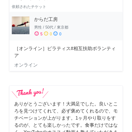
依頼されたチケット
からだ工房
男性
/
50代
/
東京都
sentiment_satisfied
sentiment_neutral
sentiment_dissatisfied
5
0
0
［オンライン］ピラティス#相互扶助ボランティ
ア
オンライン
ありがとうございます！大満足でした。良いとこ
ろを見つけてくれて、必ず褒めてくれるので、モ
チベーションが上がります。1ヶ月やり取りをす
るのが、とても楽しかったです。食事だけではな