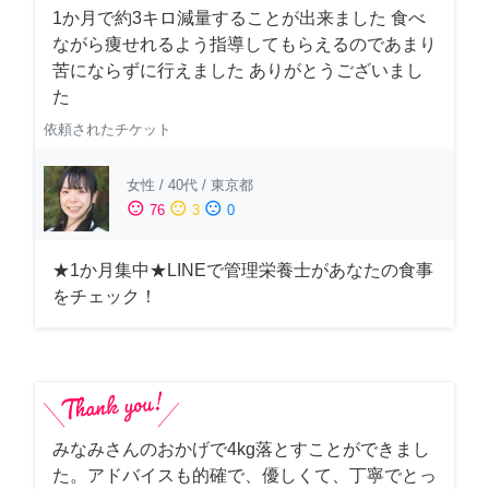
1か月で約3キロ減量することが出来ました 食べ
ながら痩せれるよう指導してもらえるのであまり
苦にならずに行えました ありがとうございまし
た
依頼されたチケット
女性
/
40代
/
東京都
sentiment_satisfied
sentiment_neutral
sentiment_dissatisfied
76
3
0
★1か月集中★LINEで管理栄養士があなたの食事
をチェック！
みなみさんのおかげで4kg落とすことができまし
た。アドバイスも的確で、優しくて、丁寧でとっ