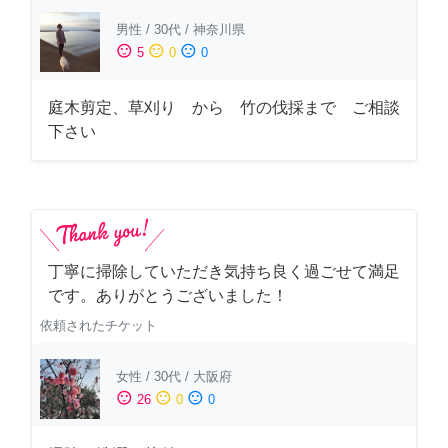
男性
/
30代
/
神奈川県
sentiment_satisfied
sentiment_neutral
sentiment_dissatisfied
5
0
0
庭木剪定、草刈り から 竹の伐採まで ご相談
下さい
丁寧に掃除していただき気持ち良く過ごせて満足
です。ありがとうございました！
依頼されたチケット
女性
/
30代
/
大阪府
sentiment_satisfied
sentiment_neutral
sentiment_dissatisfied
26
0
0