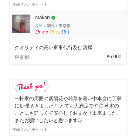
依頼されたチケット
makon
check_circle
女性
/
60代
/
東京都
sentiment_satisfied
sentiment_neutral
sentiment_dissatisfied
812
16
1
クオリティの高い家事代行及び清掃
¥6,000
東京都
一軒家の周囲の紫陽花や雑草を暑い中本当に丁寧
に処理頂きました！ とても大満足です◎ 草木の
ことにも詳しくて安心しておまかせ出来ました。
またお願いしたいと思います◎
依頼されたチケット