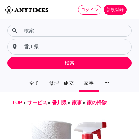
ログイン
新規登録
search
place
検索
more_horiz
全て
修理・組立
家事
TOP
▸
サービス
▸
香川県
▸
家事
▸
家の掃除