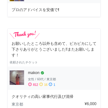
プロのアドバイスを安価で❗
お願いしたところ以外も含めて、ピカピカにして
下さりありがとうございました‼️またお願いしま
す！
依頼されたチケット
makon
check_circle
女性
/
60代
/
東京都
sentiment_satisfied
sentiment_neutral
sentiment_dissatisfied
812
16
1
クオリティの高い家事代行及び清掃
¥6,000
東京都