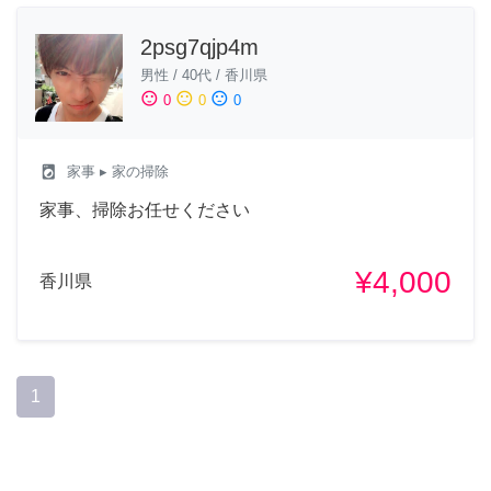
2psg7qjp4m
男性
/
40代
/
香川県
sentiment_satisfied
sentiment_neutral
sentiment_dissatisfied
0
0
0
local_laundry_service
家事
▸ 家の掃除
家事、掃除お任せください
¥4,000
香川県
1