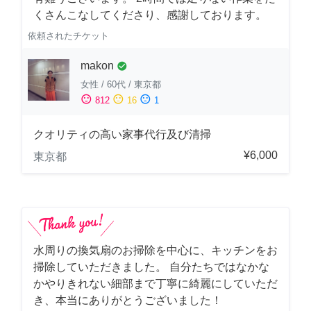
くさんこなしてくださり、感謝しております。
依頼されたチケット
makon
check_circle
女性
/
60代
/
東京都
sentiment_satisfied
sentiment_neutral
sentiment_dissatisfied
812
16
1
クオリティの高い家事代行及び清掃
¥6,000
東京都
水周りの換気扇のお掃除を中心に、キッチンをお
掃除していただきました。 自分たちではなかな
かやりきれない細部まで丁寧に綺麗にしていただ
き、本当にありがとうございました！