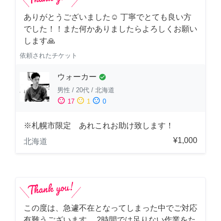
ありがとうございました☺️ 丁寧でとても良い方
でした！！また何かありましたらよろしくお願い
します🙏
依頼されたチケット
ウォーカー
check_circle
男性
/
20代
/
北海道
sentiment_satisfied
sentiment_neutral
sentiment_dissatisfied
17
1
0
※札幌市限定 あれこれお助け致します！
¥1,000
北海道
この度は、急遽不在となってしまった中でご対応
有難うございます。 2時間では足りない作業をた