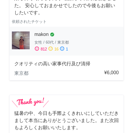
た。 安心しておまかせでしたので今後もお願い
したいです。
依頼されたチケット
makon
check_circle
女性
/
60代
/
東京都
sentiment_satisfied
sentiment_neutral
sentiment_dissatisfied
812
16
1
クオリティの高い家事代行及び清掃
¥6,000
東京都
猛暑の中、今日も手際よくきれいにしていただき
まして本当にありがとうございました。また次回
もよろしくお願いいたします。