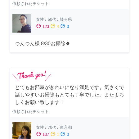
依頼されたチケット
女性
/
50代
/
埼玉県
sentiment_satisfied
sentiment_neutral
sentiment_dissatisfied
123
4
0
つんつん様 8/30お掃除🍀
とてもお部屋がきれいになり満足です。気さくで
話しやすいお掃除もとても丁寧でした。またよろ
しくお願い致します！
依頼されたチケット
女性
/
70代
/
東京都
sentiment_satisfied
sentiment_neutral
sentiment_dissatisfied
107
1
0