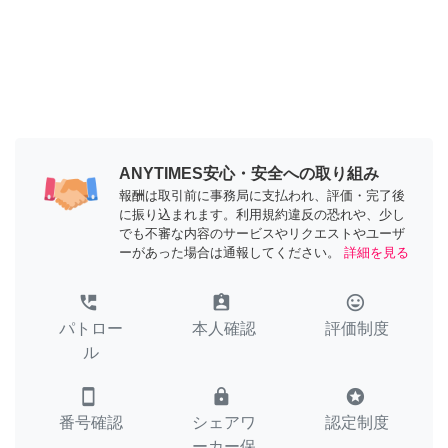
ANYTIMES安心・安全への取り組み
報酬は取引前に事務局に支払われ、評価・完了後
に振り込まれます。利用規約違反の恐れや、少し
でも不審な内容のサービスやリクエストやユーザ
ーがあった場合は通報してください。
詳細を見る
perm_phone_msg
assignment_ind
tag_faces
パトロー
本人確認
評価制度
ル
smartphone
lock
stars
番号確認
シェアワ
認定制度
ーカー保