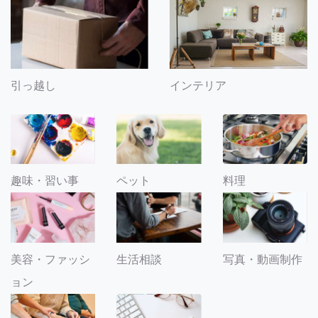
引っ越し
インテリア
趣味・習い事
ペット
料理
美容・ファッシ
生活相談
写真・動画制作
ョン