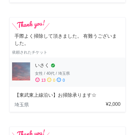
手際よく掃除して頂きました。 有難うございま
した。
依頼されたチケット
いさく
check_circle
女性
/
40代
/
埼玉県
sentiment_satisfied
sentiment_neutral
sentiment_dissatisfied
13
0
0
【東武東上線沿い】お掃除承ります☆
¥2,000
埼玉県