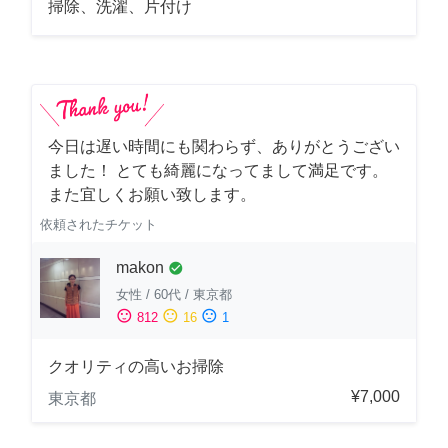
掃除、洗濯、片付け
今日は遅い時間にも関わらず、ありがとうござい
ました！ とても綺麗になってまして満足です。
また宜しくお願い致します。
依頼されたチケット
makon
check_circle
女性
/
60代
/
東京都
sentiment_satisfied
sentiment_neutral
sentiment_dissatisfied
812
16
1
クオリティの高いお掃除
¥7,000
東京都