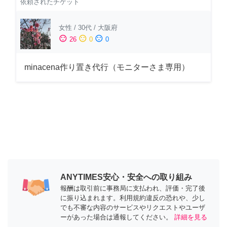
依頼されたチケット
女性
/
30代
/
大阪府
sentiment_satisfied
sentiment_neutral
sentiment_dissatisfied
26
0
0
minacena作り置き代行（モニターさま専用）
ANYTIMES安心・安全への取り組み
報酬は取引前に事務局に支払われ、評価・完了後
に振り込まれます。利用規約違反の恐れや、少し
でも不審な内容のサービスやリクエストやユーザ
ーがあった場合は通報してください。
詳細を見る