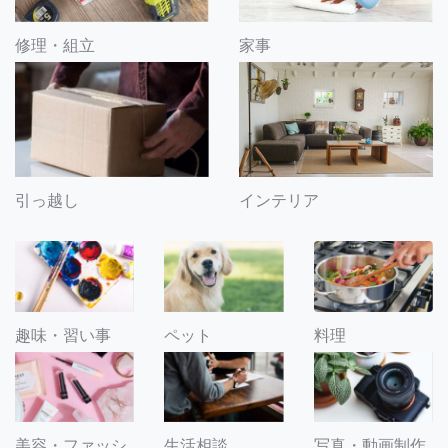
修理・組立
家事
引っ越し
インテリア
趣味・習い事
ペット
料理
美容・ファッシ
生活相談
写真・動画制作