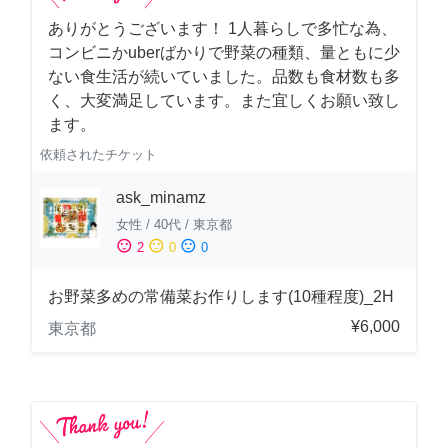
ありがとうございます！ 1人暮らしで多忙な為、
コンビニかuberばかりで野菜の種類、量ともに少
ない食生活が続いていました。品数も食材数も多
く、大変満足しています。また宜しくお願い致し
ます。
依頼されたチケット
ask_minamz
女性
/
40代
/
東京都
sentiment_satisfied
sentiment_neutral
sentiment_dissatisfied
2
0
0
お野菜多めの常備菜お作りします(10種程度)_2H
¥6,000
東京都