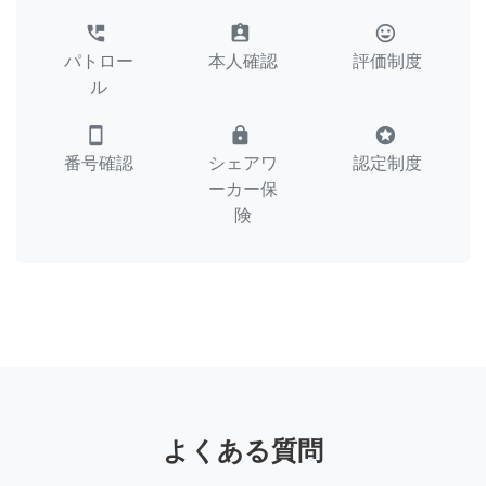
perm_phone_msg
assignment_ind
tag_faces
パトロー
本人確認
評価制度
ル
smartphone
lock
stars
番号確認
シェアワ
認定制度
ーカー保
険
よくある質問