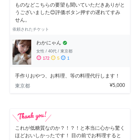
ものなどこちらの要望も聞いていただきありがと
うございました😊評価ボタン押すの遅れてすみ
せん。
依頼されたチケット
わかにゃん
check_circle
女性
/
40代
/
東京都
sentiment_satisfied
sentiment_neutral
sentiment_dissatisfied
172
5
1
手作りおやつ、お料理、等の料理代行します！
¥5,000
東京都
これが低糖質なのか？！？！と本当に心から驚く
ほどおいしかったです！ 目の前でお料理すると