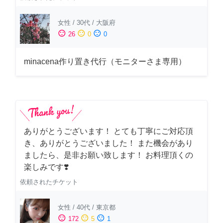
女性
/
30代
/
大阪府
sentiment_satisfied
sentiment_neutral
sentiment_dissatisfied
26
0
0
minacena作り置き代行（モニターさま専用）
ありがとうございます！ とても丁寧にご対応頂
き、ありがとうございました！ また機会があり
ましたら、是非お願い致します！ お料理頂くの
楽しみです❣️
依頼されたチケット
女性
/
40代
/
東京都
sentiment_satisfied
sentiment_neutral
sentiment_dissatisfied
172
5
1