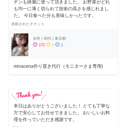
チンも綺麗に使って頂きました。 お野菜がどれ
も均一に薄く切られて技術の高さを感じれまし
た。 今日食べた分も美味しかったです。
依頼されたチケット
女性
/
40代
/
東京都
sentiment_satisfied
sentiment_neutral
sentiment_dissatisfied
172
5
1
minacena作り置き代行（モニターさま専用)
本日はありがとうございました！ とても丁寧な
方で安心してお任せできました。 おいしいお料
理を作っていただき感謝です。