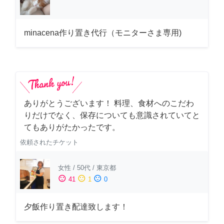
minacena作り置き代行（モニターさま専用)
ありがとうございます！ 料理、食材へのこだわ
りだけでなく、保存についても意識されていてと
てもありがたかったです。
依頼されたチケット
女性
/
50代
/
東京都
sentiment_satisfied
sentiment_neutral
sentiment_dissatisfied
41
1
0
夕飯作り置き配達致します！