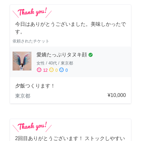
今日はありがとうございました。美味しかったで
す。
依頼されたチケット
愛嬌たっぷりタヌキ顔
check_circle
女性
/
40代
/
東京都
sentiment_satisfied
sentiment_neutral
sentiment_dissatisfied
12
0
0
夕飯つくります！
¥10,000
東京都
2回目ありがとうございます！ ストックしやすい