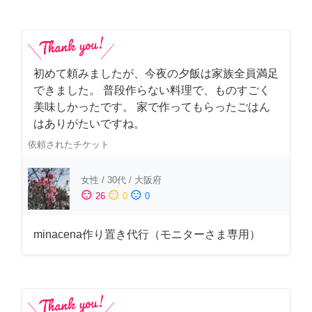
初めて頼みましたが、今夜の夕飯は家族全員満足
できました。 普段作らない料理で、ものすごく
美味しかったです。 家で作ってもらったごはん
はありがたいですね。
依頼されたチケット
女性
/
30代
/
大阪府
sentiment_satisfied
sentiment_neutral
sentiment_dissatisfied
26
0
0
minacena作り置き代行（モニターさま専用）