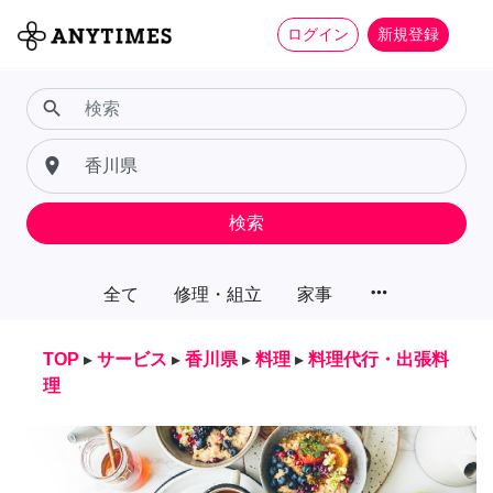
ログイン
新規登録
search
place
検索
more_horiz
全て
修理・組立
家事
TOP
▸
サービス
▸
香川県
▸
料理
▸
料理代行・出張料
理