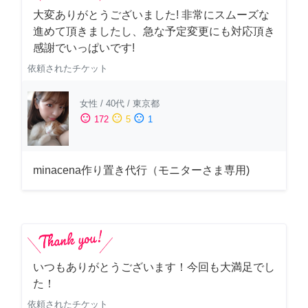
大変ありがとうございました! 非常にスムーズな
進めて頂きましたし、急な予定変更にも対応頂き
感謝でいっぱいです!
依頼されたチケット
女性
/
40代
/
東京都
sentiment_satisfied
sentiment_neutral
sentiment_dissatisfied
172
5
1
minacena作り置き代行（モニターさま専用)
いつもありがとうございます！今回も大満足でし
た！
依頼されたチケット