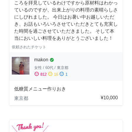
ころを拝見しているわけですから原材料はわかっ
ているのですが、出来上がりの料理の素晴らしさ
にしびれました。 今日はお暑い中お越しいただ
き、お話もいろいろさせていただきとても充実し
た時間を過ごさせていただきました。 そして本
当においしい料理をありがとうございました！
依頼されたチケット
makon
check_circle
女性
/
60代
/
東京都
sentiment_satisfied
sentiment_neutral
sentiment_dissatisfied
812
16
1
低糖質メニュー作りおき
¥10,000
東京都