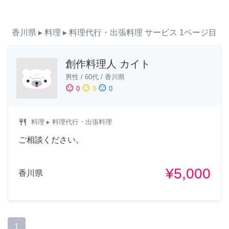
香川県
▸ 料理
▸ 料理代行・出張料理
サービス
1ページ目
創作料理人 カイト
男性
/
60代
/
香川県
sentiment_satisfied
sentiment_neutral
sentiment_dissatisfied
0
0
0
restaurant
料理
▸ 料理代行・出張料理
ご相談ください。
¥5,000
香川県
1