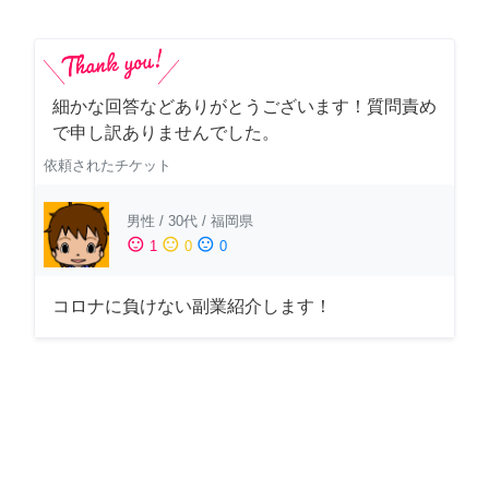
細かな回答などありがとうございます！質問責め
で申し訳ありませんでした。
依頼されたチケット
男性
/
30代
/
福岡県
sentiment_satisfied
sentiment_neutral
sentiment_dissatisfied
1
0
0
コロナに負けない副業紹介します！