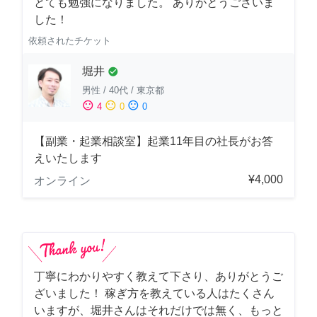
とても勉強になりました。 ありがとうございま
した！
依頼されたチケット
堀井
check_circle
男性
/
40代
/
東京都
sentiment_satisfied
sentiment_neutral
sentiment_dissatisfied
4
0
0
【副業・起業相談室】起業11年目の社長がお答
えいたします
¥4,000
オンライン
丁寧にわかりやすく教えて下さり、ありがとうご
ざいました！ 稼ぎ方を教えている人はたくさん
いますが、堀井さんはそれだけでは無く、もっと