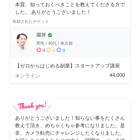
本質、知っておくべきことを教えてくださる方で
した。 ありがとうございました！
依頼されたチケット
堀井
check_circle
男性
/
40代
/
東京都
sentiment_satisfied
sentiment_neutral
sentiment_dissatisfied
4
0
0
【ゼロからはじめる副業】スタートアップ講座
¥4,000
オンライン
ありがとうございました！知らない事をたくさん
教えて頂き、めちゃくちゃ参考になりました。是
非、カメラ転売にチャレンジしたくなりました。