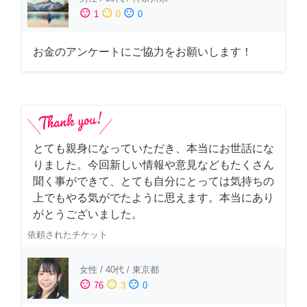
sentiment_satisfied
sentiment_neutral
sentiment_dissatisfied
1
0
0
お金のアンケートにご協力をお願いします！
とても親身になっていただき、本当にお世話にな
りました。今回新しい情報や意見などもたくさん
聞く事ができて、とても自分にとっては気持ちの
上でもやる気がでたように思えます。本当にあり
がとうございました。
依頼されたチケット
女性
/
40代
/
東京都
sentiment_satisfied
sentiment_neutral
sentiment_dissatisfied
76
3
0