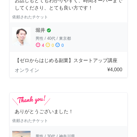
お話しもとてもわかりやすく、時間オーバーまで
してくださり、とても良い方です！
依頼されたチケット
堀井
check_circle
男性
/
40代
/
東京都
sentiment_satisfied
sentiment_neutral
sentiment_dissatisfied
4
0
0
【ゼロからはじめる副業】スタートアップ講座
¥4,000
オンライン
ありがとうございました！
依頼されたチケット
男性
/
30代
/
神奈川県