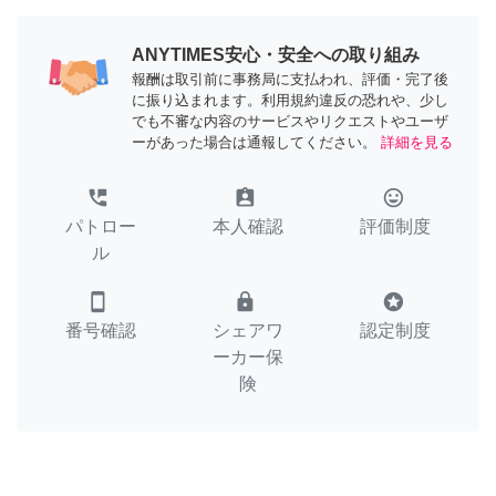
ANYTIMES安心・安全への取り組み
報酬は取引前に事務局に支払われ、評価・完了後
に振り込まれます。利用規約違反の恐れや、少し
でも不審な内容のサービスやリクエストやユーザ
ーがあった場合は通報してください。
詳細を見る
perm_phone_msg
assignment_ind
tag_faces
パトロー
本人確認
評価制度
ル
smartphone
lock
stars
番号確認
シェアワ
認定制度
ーカー保
険