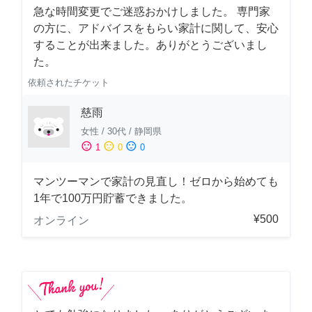
急な時間変更でご迷惑おかけしました。 専門家
の方に、アドバイスをもらい家計に関して、安心
することが出来ました。ありがとうございまし
た。
依頼されたチケット
慈雨
女性
/
30代
/
静岡県
sentiment_satisfied
sentiment_neutral
sentiment_dissatisfied
1
0
0
マンツーマンで家計の見直し！ゼロから始めても
1年で100万円貯蓄できました。
¥500
オンライン