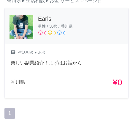
香川県
▸ 生活相談
▸ お金
サービス
1ページ目
Earls
男性
/
30代
/
香川県
sentiment_satisfied
sentiment_neutral
sentiment_dissatisfied
0
0
0
chat
生活相談
▸ お金
楽しい副業紹介！まずはお話から
¥0
香川県
1