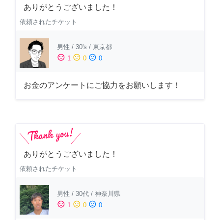
ありがとうございました！
依頼されたチケット
男性
/
30's
/
東京都
sentiment_satisfied
sentiment_neutral
sentiment_dissatisfied
1
0
0
お金のアンケートにご協力をお願いします！
ありがとうございました！
依頼されたチケット
男性
/
30代
/
神奈川県
sentiment_satisfied
sentiment_neutral
sentiment_dissatisfied
1
0
0