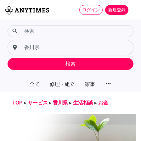
ログイン
新規登録
search
place
検索
more_horiz
全て
修理・組立
家事
TOP
▸
サービス
▸
香川県
▸
生活相談
▸
お金