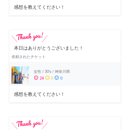
感想を教えてください！
本日はありがとうございました！
依頼されたチケット
女性
/
30's
/
神奈川県
sentiment_satisfied
sentiment_neutral
sentiment_dissatisfied
24
0
0
感想を教えてください！