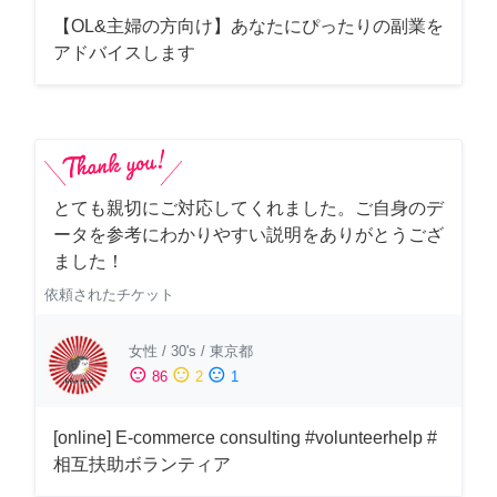
【OL&主婦の方向け】あなたにぴったりの副業を
アドバイスします
とても親切にご対応してくれました。ご自身のデ
ータを参考にわかりやすい説明をありがとうござ
ました！
依頼されたチケット
女性
/
30's
/
東京都
sentiment_satisfied
sentiment_neutral
sentiment_dissatisfied
86
2
1
[online] E-commerce consulting #volunteerhelp #
相互扶助ボランティア