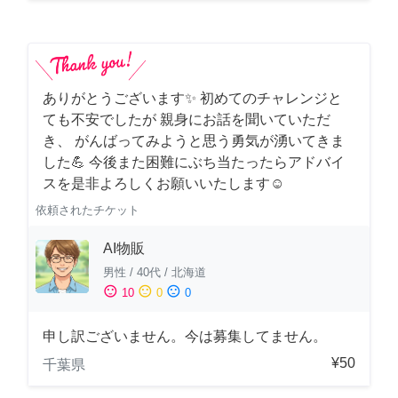
ありがとうございます✨ 初めてのチャレンジと
ても不安でしたが 親身にお話を聞いていただ
き、 がんばってみようと思う勇気が湧いてきま
した💪 今後また困難にぶち当たったらアドバイ
スを是非よろしくお願いいたします☺️
依頼されたチケット
AI物販
男性
/
40代
/
北海道
sentiment_satisfied
sentiment_neutral
sentiment_dissatisfied
10
0
0
申し訳ございません。今は募集してません。
¥50
千葉県