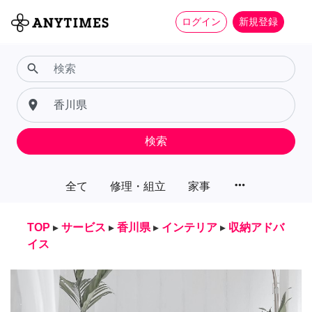
ログイン
新規登録
search
place
検索
more_horiz
全て
修理・組立
家事
TOP
▸
サービス
▸
香川県
▸
インテリア
▸
収納アドバ
イス