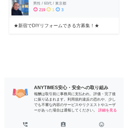
男性
/
60代
/
東京都
sentiment_satisfied
sentiment_neutral
sentiment_dissatisfied
219
1
3
★新宿でDIYリフォームできる方募集！★
ANYTIMES安心・安全への取り組み
報酬は取引前に事務局に支払われ、評価・完了後
に振り込まれます。利用規約違反の恐れや、少し
でも不審な内容のサービスやリクエストやユーザ
ーがあった場合は通報してください。
詳細を見る
perm_phone_msg
assignment_ind
tag_faces