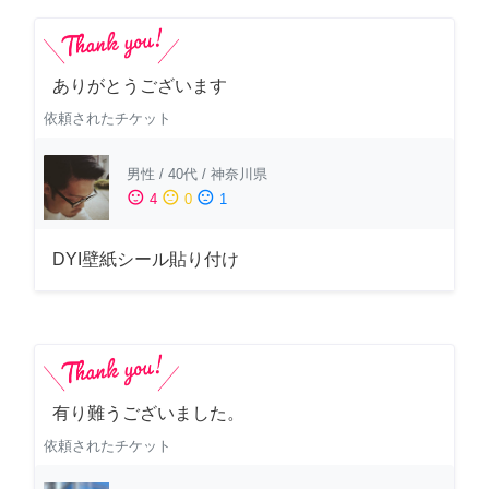
ありがとうございます
依頼されたチケット
男性
/
40代
/
神奈川県
sentiment_satisfied
sentiment_neutral
sentiment_dissatisfied
4
0
1
DYI壁紙シール貼り付け
有り難うございました。
依頼されたチケット