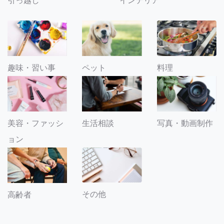
引っ越し
インテリア
趣味・習い事
ペット
料理
美容・ファッシ
生活相談
写真・動画制作
ョン
その他
高齢者