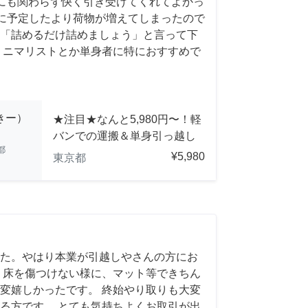
にも関わらず快く引き受けてくれてよかっ
前日に予定したより荷物が増えてしまったので
「詰めるだけ詰めましょう」と言って下
ミニマリストとか単身者に特におすすめで
っきー）
★注目★なんと5,980円〜！軽
バンでの運搬＆単身引っ越し
都
¥5,980
東京都
た。やはり本業が引越しやさんの方にお
 床を傷つけない様に、マット等できちん
変嬉しかったです。 終始やり取りも大変
る方です。 とても気持ちよくお取引が出