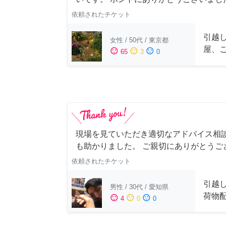
依頼されたチケット
引越
女性
/
50代
/
東京都
屋、
sentiment_satisfied
sentiment_neutral
sentiment_dissatisfied
65
3
0
現場を見ていただき適切なアドバイス相
も助かりました。 ご親切にありがとうご
依頼されたチケット
引越
男性
/
30代
/
愛知県
荷物
sentiment_satisfied
sentiment_neutral
sentiment_dissatisfied
4
0
0