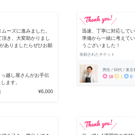
スムーズに進みました。
迅速、丁寧に対応してい
て頂き、大変助かりまし
準備から一緒に考えてい
会がありましたらぜひお願
うございました！
依頼されたチケット
男性
/
60代
/
東京
引っ越し屋さんがお手伝
sentiment_satisfied
sentiment_neutral
sentiment_dissatisfied
18
1
0
たします。
¥6,000
都