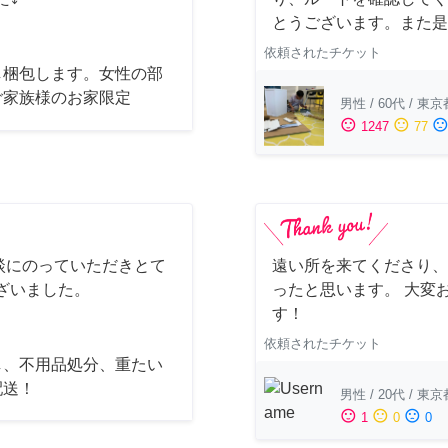
とうございます。また是
依頼されたチケット
し梱包します。女性の部
ご家族様のお家限定
男性
/
60代
/
東京
sentiment_satisfied
sentiment_neutral
sentiment_dissatisfi
1247
77
談にのっていただきとて
遠い所を来てくださり、
ざいました。
ったと思います。 大変
す！
依頼されたチケット
し、不用品処分、重たい
配送！
男性
/
20代
/
東京
sentiment_satisfied
sentiment_neutral
sentiment_dissatisfied
1
0
0