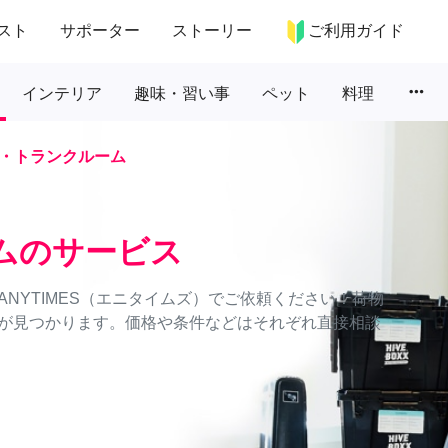
スト
サポーター
ストーリー
ご利用ガイド
more_horiz
インテリア
趣味・習い事
ペット
料理
・トランクルーム
ムのサービス
NYTIMES（エニタイムズ）でご依頼ください！荷物
が見つかります。価格や条件などはそれぞれ直接相談