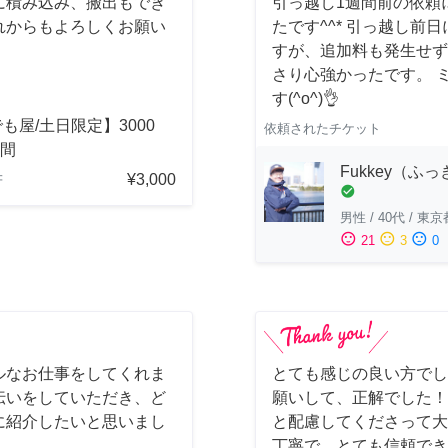
に積み込み、搬出もでき
引っ越し1週間前の依頼
れからもよろしくお願い
たです^^* 引っ越し
すが、追加料も発生せず
さり心強かったです。 
す(^o^)👌
も屋/土日限定】3000
依頼されたチケット
時間
Fukkey（ふ
¥3,000
府
check_circle
男性
/
40代
/
東京
sentiment_satisfied
sentiment_neutral
sentiment_dissatisfied
21
3
0
ルなお仕事をしてくれま
とても感じの良い方でし
伝いをしていただき、ど
願いして、正解でした！
に紹介したいと思いまし
と配慮してくださって大
丁寧で、とても信頼でき