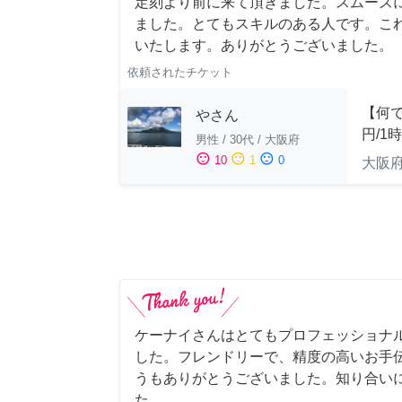
定刻より前に来て頂きました。スムーズ
ました。とてもスキルのある人です。こ
いたします。ありがとうございました。
依頼されたチケット
【何で
やさん
円/1
男性
/
30代
/
大阪府
sentiment_satisfied
sentiment_neutral
sentiment_dissatisfied
10
1
0
大阪
ケーナイさんはとてもプロフェッショナ
した。フレンドリーで、精度の高いお手
うもありがとうございました。知り合い
た。