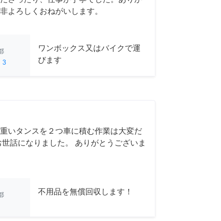
非よろしくおねがいします。
ワンボックス又はバイクで運
都
びます
ed
3
重いタンスを２つ車に積む作業は大変だ
お世話になりました。 ありがとうございま
不用品を無償回収します！
都