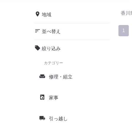
香川
place
地域
sort
1
並べ替え
local_offer
絞り込み
カテゴリー
weekend
修理・組立
local_laundry_service
家事
local_shipping
引っ越し