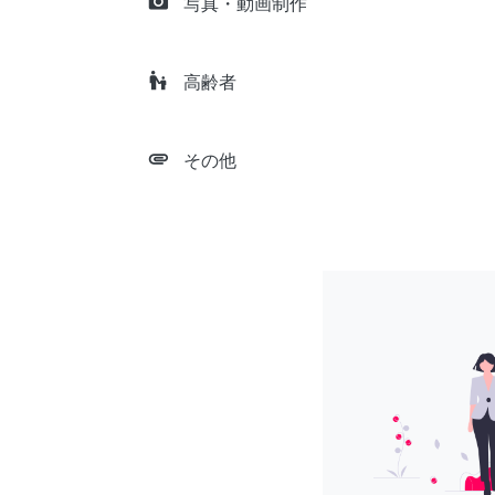
camera_alt
写真・動画制作
escalator_warning
高齢者
attachment
その他