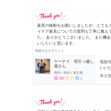
家具の移動をお願いしましたが、とても
イケア家具についての質問も丁寧に教え
た。 ありがとうございました。 また機
いしたいと思います。
依頼されたチケット
ケーナイ 現引っ越し
現役
屋さん
いい
男性
/
40代
/
東京都
東京
sentiment_satisfied
sentiment_neutral
sentiment_dissatisfied
257
14
1