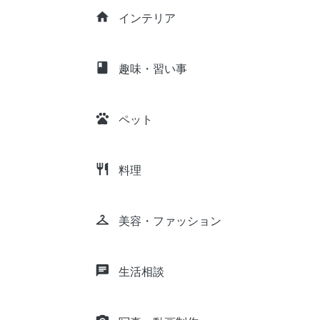
home
インテリア
class
趣味・習い事
pets
ペット
restaurant
料理
checkroom
美容・ファッション
chat
生活相談