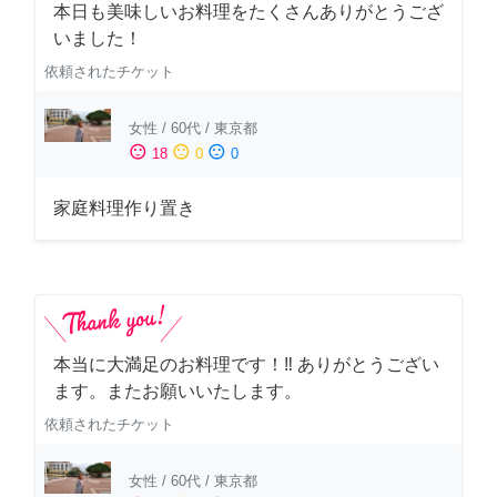
本日も美味しいお料理をたくさんありがとうござ
いました！
依頼されたチケット
女性
/
60代
/
東京都
sentiment_satisfied
sentiment_neutral
sentiment_dissatisfied
18
0
0
家庭料理作り置き
本当に大満足のお料理です！‼️ ありがとうござい
ます。またお願いいたします。
依頼されたチケット
女性
/
60代
/
東京都