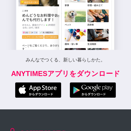
みんなでつくる、新しい暮らしかた。
ANYTIMESアプリをダウンロード