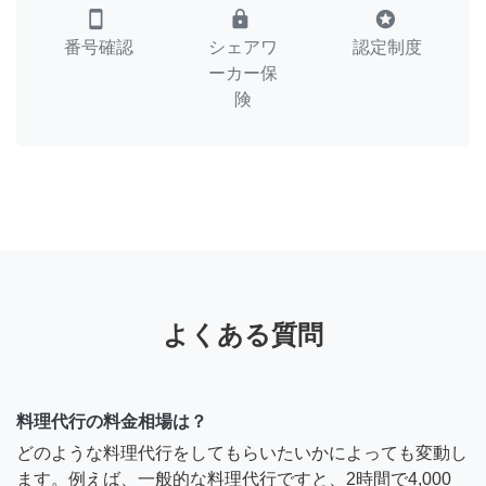
smartphone
lock
stars
番号確認
シェアワ
認定制度
ーカー保
険
よくある質問
料理代行の料金相場は？
どのような料理代行をしてもらいたいかによっても変動し
ます。例えば、一般的な料理代行ですと、2時間で4,000