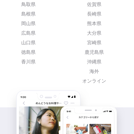
鳥取県
佐賀県
島根県
長崎県
岡山県
熊本県
広島県
大分県
山口県
宮崎県
徳島県
鹿児島県
香川県
沖縄県
海外
オンライン