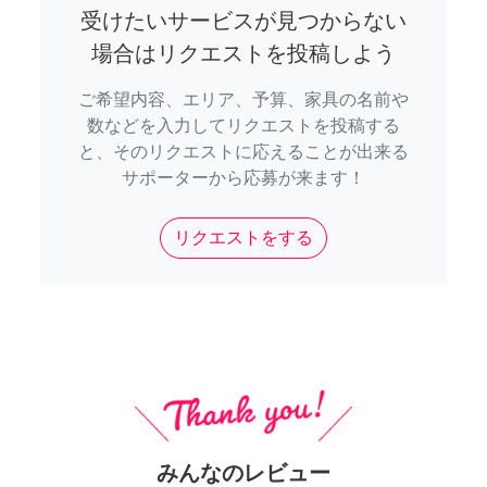
受けたいサービスが見つからない
場合はリクエストを投稿しよう
ご希望内容、エリア、予算、家具の名前や
数などを入力してリクエストを投稿する
と、そのリクエストに応えることが出来る
サポーターから応募が来ます！
リクエストをする
みんなのレビュー