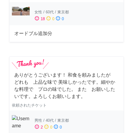
女性
/
60代
/
東京都
sentiment_satisfied
sentiment_neutral
sentiment_dissatisfied
18
0
0
オードブル追加分
ありがとうございます！ 和食を頼みましたが
どれも 上品な味で 美味しかったです。細やか
な料理で プロの味でした。 また お願いした
いです。よろしくお願いします。
依頼されたチケット
男性
/
40代
/
東京都
sentiment_satisfied
sentiment_neutral
sentiment_dissatisfied
2
0
0