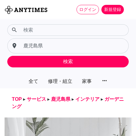
ログイン
新規登録
search
place
検索
more_horiz
全て
修理・組立
家事
TOP
▸
サービス
▸
鹿児島県
▸
インテリア
▸
ガーデニ
ング