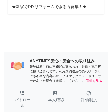
★新宿でDIYリフォームできる方募集！★
ANYTIMES安心・安全への取り組み
報酬は取引前に事務局に支払われ、評価・完了後
に振り込まれます。利用規約違反の恐れや、少し
でも不審な内容のサービスやリクエストやユーザ
ーがあった場合は通報してください。
詳細を見る
perm_phone_msg
assignment_ind
tag_faces
パトロー
本人確認
評価制度
ル