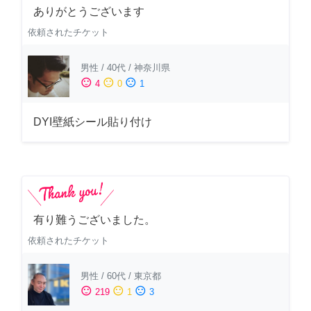
ありがとうございます
依頼されたチケット
男性
/
40代
/
神奈川県
sentiment_satisfied
sentiment_neutral
sentiment_dissatisfied
4
0
1
DYI壁紙シール貼り付け
有り難うございました。
依頼されたチケット
男性
/
60代
/
東京都
sentiment_satisfied
sentiment_neutral
sentiment_dissatisfied
219
1
3