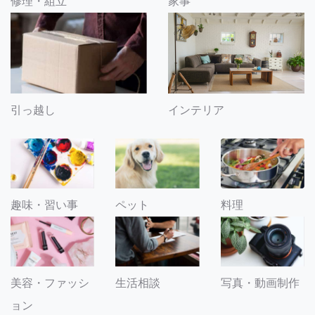
修理・組立
家事
引っ越し
インテリア
趣味・習い事
ペット
料理
美容・ファッシ
生活相談
写真・動画制作
ョン