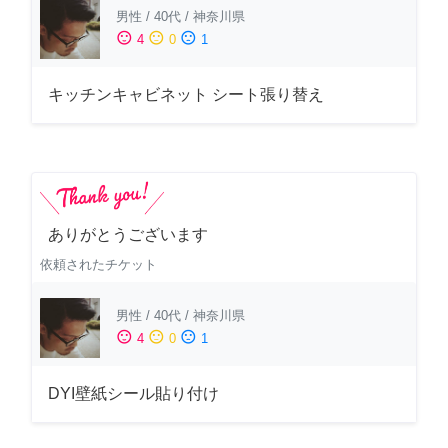
男性
/
40代
/
神奈川県
sentiment_satisfied
sentiment_neutral
sentiment_dissatisfied
4
0
1
キッチンキャビネット シート張り替え
ありがとうございます
依頼されたチケット
男性
/
40代
/
神奈川県
sentiment_satisfied
sentiment_neutral
sentiment_dissatisfied
4
0
1
DYI壁紙シール貼り付け