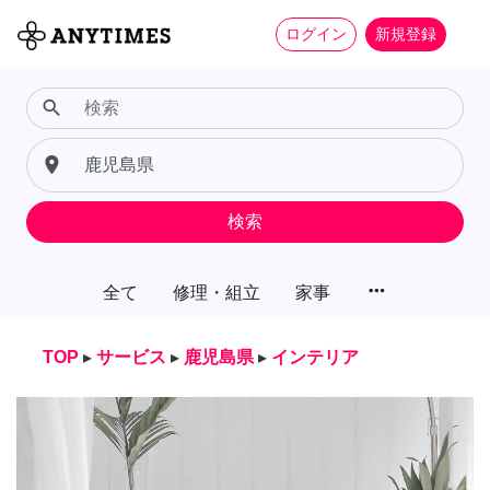
ログイン
新規登録
search
place
検索
more_horiz
全て
修理・組立
家事
TOP
▸
サービス
▸
鹿児島県
▸
インテリア