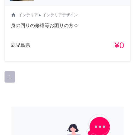
home
インテリア
▸ インテリアデザイン
身の回りの修繕等お困りの方☺️
¥0
鹿児島県
1