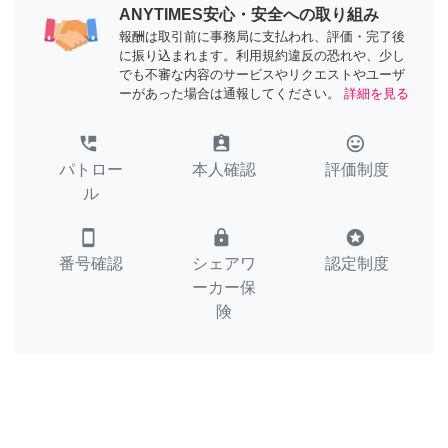
ANYTIMES安心・安全への取り組み
報酬は取引前に事務局に支払われ、評価・完了後
に振り込まれます。利用規約違反の恐れや、少し
でも不審な内容のサービスやリクエストやユーザ
ーがあった場合は通報してください。
詳細を見る
perm_phone_msg
assignment_ind
tag_faces
パトロー
本人確認
評価制度
ル
smartphone
lock
stars
番号確認
シェアワ
認定制度
ーカー保
険