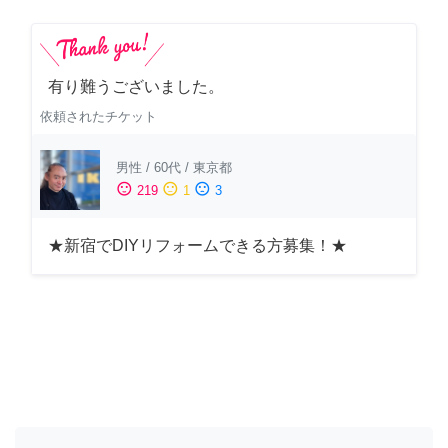
有り難うございました。
依頼されたチケット
男性
/
60代
/
東京都
sentiment_satisfied
sentiment_neutral
sentiment_dissatisfied
219
1
3
★新宿でDIYリフォームできる方募集！★