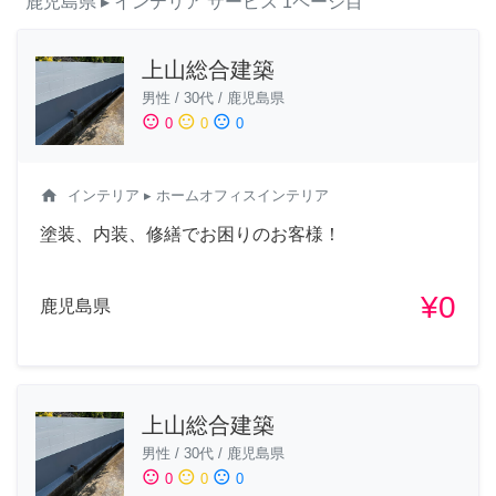
鹿児島県
▸ インテリア
サービス
1ページ目
上山総合建築
男性
/
30代
/
鹿児島県
sentiment_satisfied
sentiment_neutral
sentiment_dissatisfied
0
0
0
home
インテリア
▸ ホームオフィスインテリア
塗装、内装、修繕でお困りのお客様！
¥0
鹿児島県
上山総合建築
男性
/
30代
/
鹿児島県
sentiment_satisfied
sentiment_neutral
sentiment_dissatisfied
0
0
0