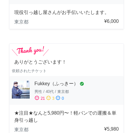
現役引っ越し屋さんがお手伝いいたします。
¥6,000
東京都
ありがとうございます！
依頼されたチケット
Fukkey（ふっきー）
check_circle
男性
/
40代
/
東京都
sentiment_satisfied
sentiment_neutral
sentiment_dissatisfied
21
3
0
★注目★なんと5,980円〜！軽バンでの運搬＆単
身引っ越し
¥5,980
東京都