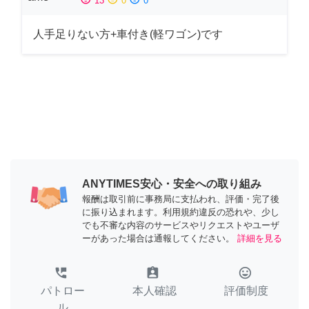
13
0
0
人手足りない方+車付き(軽ワゴン)です
ANYTIMES安心・安全への取り組み
報酬は取引前に事務局に支払われ、評価・完了後
に振り込まれます。利用規約違反の恐れや、少し
でも不審な内容のサービスやリクエストやユーザ
ーがあった場合は通報してください。
詳細を見る
perm_phone_msg
assignment_ind
tag_faces
パトロー
本人確認
評価制度
ル