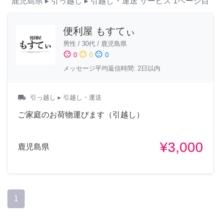
鹿児島県
▸ 引っ越し
▸ 引越し・運送
サービス
1ページ目
便利屋 もすてぃ
男性
/
30代
/
鹿児島県
sentiment_satisfied
sentiment_neutral
sentiment_dissatisfied
0
0
0
メッセージ平均返信時間: 2日以内
local_shipping
引っ越し
▸ 引越し・運送
ご家庭のお荷物運びます（引越し）
¥3,000
鹿児島県
1