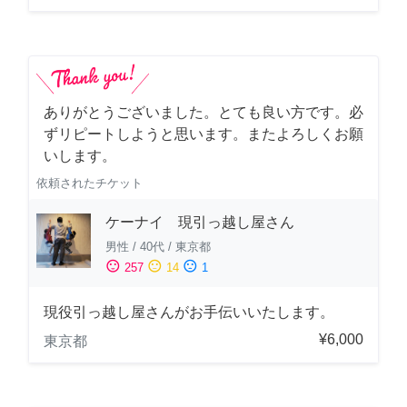
ありがとうございました。とても良い方です。必
ずリピートしようと思います。またよろしくお願
いします。
依頼されたチケット
ケーナイ 現引っ越し屋さん
男性
/
40代
/
東京都
sentiment_satisfied
sentiment_neutral
sentiment_dissatisfied
257
14
1
現役引っ越し屋さんがお手伝いいたします。
¥6,000
東京都