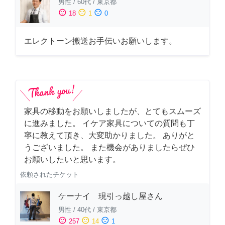
男性
/
60代
/
東京都
sentiment_satisfied
sentiment_neutral
sentiment_dissatisfied
18
1
0
エレクトーン搬送お手伝いお願いします。
家具の移動をお願いしましたが、とてもスムーズ
に進みました。 イケア家具についての質問も丁
寧に教えて頂き、大変助かりました。 ありがと
うございました。 また機会がありましたらぜひ
お願いしたいと思います。
依頼されたチケット
ケーナイ 現引っ越し屋さん
男性
/
40代
/
東京都
sentiment_satisfied
sentiment_neutral
sentiment_dissatisfied
257
14
1