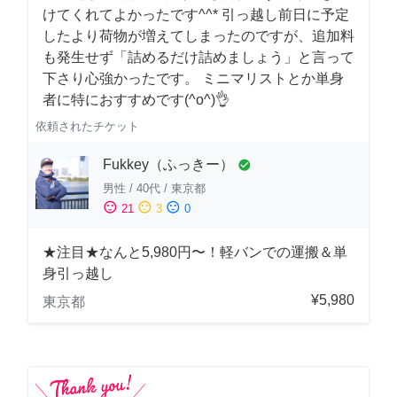
けてくれてよかったです^^* 引っ越し前日に予定
したより荷物が増えてしまったのですが、追加料
も発生せず「詰めるだけ詰めましょう」と言って
下さり心強かったです。 ミニマリストとか単身
者に特におすすめです(^o^)👌
依頼されたチケット
Fukkey（ふっきー）
check_circle
男性
/
40代
/
東京都
sentiment_satisfied
sentiment_neutral
sentiment_dissatisfied
21
3
0
★注目★なんと5,980円〜！軽バンでの運搬＆単
身引っ越し
¥5,980
東京都