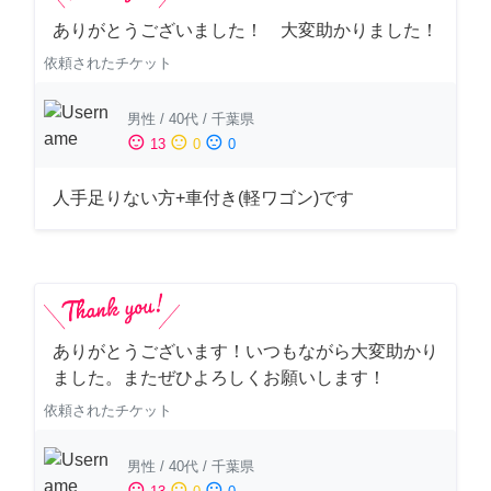
ありがとうございました！ 大変助かりました！
依頼されたチケット
男性
/
40代
/
千葉県
sentiment_satisfied
sentiment_neutral
sentiment_dissatisfied
13
0
0
人手足りない方+車付き(軽ワゴン)です
ありがとうございます！いつもながら大変助かり
ました。またぜひよろしくお願いします！
依頼されたチケット
男性
/
40代
/
千葉県
sentiment_satisfied
sentiment_neutral
sentiment_dissatisfied