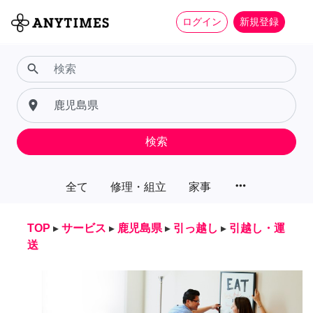
ログイン
新規登録
search
place
検索
more_horiz
全て
修理・組立
家事
TOP
▸
サービス
▸
鹿児島県
▸
引っ越し
▸
引越し・運
送