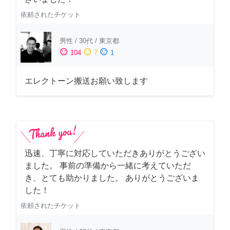
依頼されたチケット
男性
/
30代
/
東京都
sentiment_satisfied
sentiment_neutral
sentiment_dissatisfied
104
7
1
エレクトーン搬送お願い致します
迅速、丁寧に対応していただきありがとうござい
ました。 事前の準備から一緒に考えていただ
き、とても助かりました。 ありがとうございま
した！
依頼されたチケット