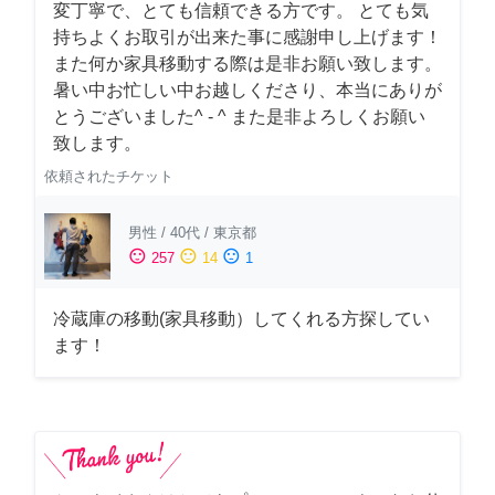
変丁寧で、とても信頼できる方です。 とても気
持ちよくお取引が出来た事に感謝申し上げます！
また何か家具移動する際は是非お願い致します。
暑い中お忙しい中お越しくださり、本当にありが
とうございました^ - ^ また是非よろしくお願い
致します。
依頼されたチケット
男性
/
40代
/
東京都
sentiment_satisfied
sentiment_neutral
sentiment_dissatisfied
257
14
1
冷蔵庫の移動(家具移動）してくれる方探してい
ます！