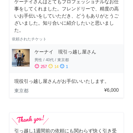
ケーナイさんはとてもプロフェッショナルなお仕
事をしてくれました。フレンドリーで、精度の高
いお手伝いをしていただき、どうもありがとうご
ざいました。知り合いに紹介したいと思いまし
た。
依頼されたチケット
ケーナイ 現引っ越し屋さん
男性
/
40代
/
東京都
sentiment_satisfied
sentiment_neutral
sentiment_dissatisfied
257
14
1
現役引っ越し屋さんがお手伝いいたします。
¥6,000
東京都
引っ越し1週間前の依頼にも関わらず快く引き受