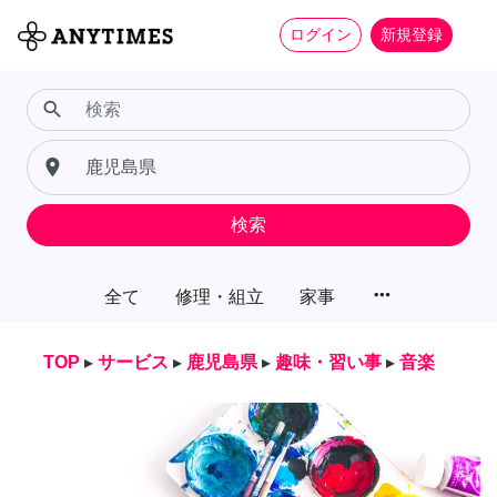
ログイン
新規登録
search
place
検索
more_horiz
全て
修理・組立
家事
TOP
▸
サービス
▸
鹿児島県
▸
趣味・習い事
▸
音楽