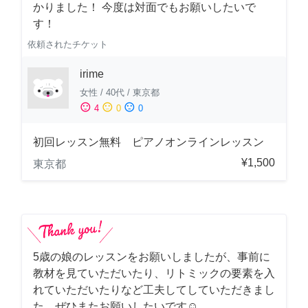
かりました！ 今度は対面でもお願いしたいで
す！
依頼されたチケット
irime
女性
/
40代
/
東京都
sentiment_satisfied
sentiment_neutral
sentiment_dissatisfied
4
0
0
初回レッスン無料 ピアノオンラインレッスン
¥1,500
東京都
5歳の娘のレッスンをお願いしましたが、事前に
教材を見ていただいたり、リトミックの要素を入
れていただいたりなど工夫してしていただきまし
た。ぜひまたお願いしたいです☺️