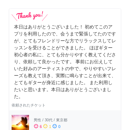
本日はありがとうございました！ 初めてこのア
プリを利用したので、会うまで緊張してたのです
が、とてもフレンドリーな方でリラックスしてレ
ッスンを受けることができました。 ほぼギター
初心者の私に、とても分かりやすく教えてくださ
り、依頼して良かったです。 事前にお伝えして
いた好みのアーティストの中で、やりやすいフレ
ーズも教えて頂き、実際に鳴らすことが出来て、
とてもギターが身近に感じました。 また利用し
たいと思います。本日はありがとうございまし
た。
依頼されたチケット
男性
/
30代
/
東京都
sentiment_satisfied
sentiment_neutral
sentiment_dissatisfied
6
1
0