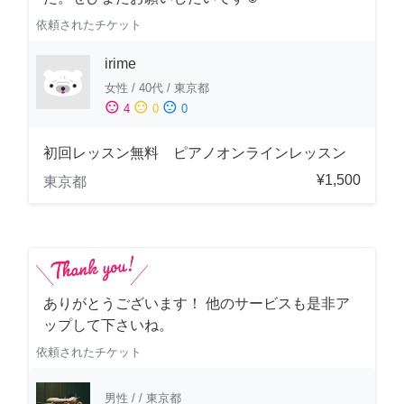
依頼されたチケット
irime
女性
/
40代
/
東京都
sentiment_satisfied
sentiment_neutral
sentiment_dissatisfied
4
0
0
初回レッスン無料 ピアノオンラインレッスン
¥1,500
東京都
ありがとうございます！ 他のサービスも是非ア
ップして下さいね。
依頼されたチケット
男性
/
/
東京都