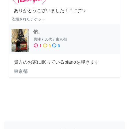
ありがとうございました！ ^_^(^^♪
依頼されたチケット
佑。
男性
/
30代
/
東京都
sentiment_satisfied
sentiment_neutral
sentiment_dissatisfied
1
0
0
貴方のお家に眠っているpianoを弾きます
東京都