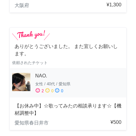
¥1,300
大阪府
ありがとうございました。 また宜しくお願いし
ます。
依頼されたチケット
NAO.
女性
/
40代
/
愛知県
sentiment_satisfied
sentiment_neutral
sentiment_dissatisfied
2
0
0
【お休み中】☆歌ってみたの相談承ります☆【機
材調整中】
¥500
愛知県春日井市