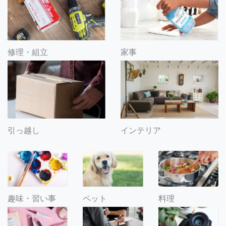
修理・組立
家事
引っ越し
インテリア
趣味・習い事
ペット
料理