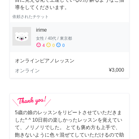
導をしてくださいます。
依頼されたチケット
irime
女性
/
40代
/
東京都
sentiment_satisfied
sentiment_neutral
sentiment_dissatisfied
4
0
0
オンラインピアノレッスン
¥3,000
オンライン
5歳の娘のレッスンをリピートさせていただきま
した^ ^ 10日前の楽しかったレッスンを覚えてい
て、ノリノリでした。 とても褒め方も上手で、
飽きないように色々混ぜてしていただけるので助