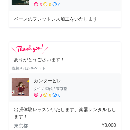
sentiment_satisfied
sentiment_neutral
sentiment_dissatisfied
3
0
0
ベースのフレットレス加工をいたします
ありがとうございます！
依頼されたチケット
カンタービレ
女性
/
30代
/
東京都
sentiment_satisfied
sentiment_neutral
sentiment_dissatisfied
3
0
0
出張体験レッスンいたします、楽器レンタルもし
ます！
¥3,000
東京都