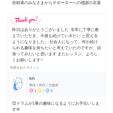
依頼者のみなさまからサポーターへの感謝の言葉
昨日はありがとうございました 非常に丁寧に教
えていただき、今後も続けていきたい と思える
ようになりました。 社会人になって、何か続け
られる趣味を持ちたいと考えていたのですが、頑
張ってみたいと思います またレッスン、よろし
くお願いします✨
依頼されたチケット
toh
男性
/
40代
/
大阪府
sentiment_satisfied
sentiment_neutral
sentiment_dissatisfied
1
0
0
😊ドラムが1番の趣味になるようにお手伝いしま
す🥁