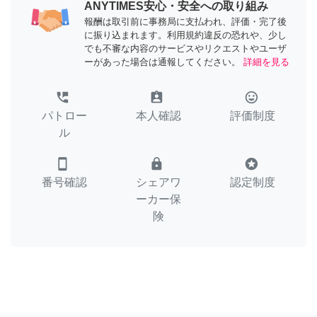
ANYTIMES安心・安全への取り組み
報酬は取引前に事務局に支払われ、評価・完了後
に振り込まれます。利用規約違反の恐れや、少し
でも不審な内容のサービスやリクエストやユーザ
ーがあった場合は通報してください。
詳細を見る
perm_phone_msg
assignment_ind
tag_faces
パトロー
本人確認
評価制度
ル
smartphone
lock
stars
番号確認
シェアワ
認定制度
ーカー保
険