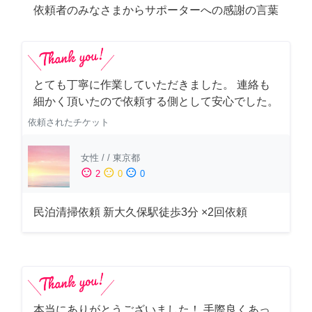
依頼者のみなさまからサポーターへの感謝の言葉
とても丁寧に作業していただきました。 連絡も
細かく頂いたので依頼する側として安心でした。
依頼されたチケット
女性
/
/
東京都
sentiment_satisfied
sentiment_neutral
sentiment_dissatisfied
2
0
0
民泊清掃依頼 新大久保駅徒歩3分 ×2回依頼
本当にありがとうございました！ 手際良くあっ