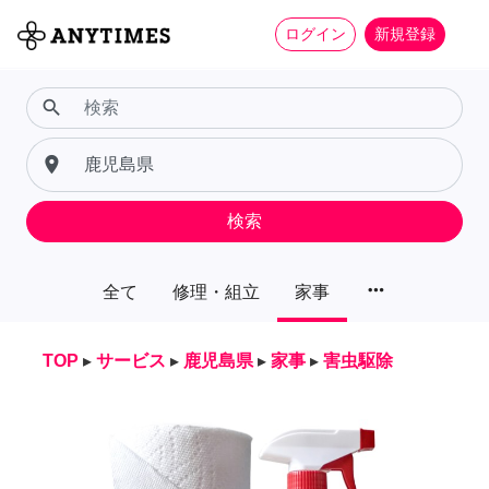
ログイン
新規登録
search
place
検索
more_horiz
全て
修理・組立
家事
TOP
▸
サービス
▸
鹿児島県
▸
家事
▸
害虫駆除