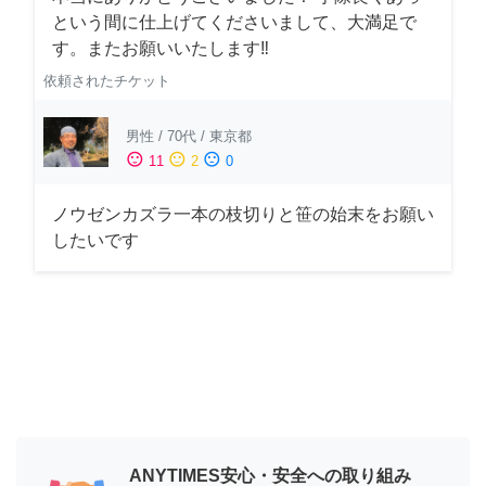
という間に仕上げてくださいまして、大満足で
す。またお願いいたします‼️
依頼されたチケット
男性
/
70代
/
東京都
sentiment_satisfied
sentiment_neutral
sentiment_dissatisfied
11
2
0
ノウゼンカズラ一本の枝切りと笹の始末をお願い
したいです
ANYTIMES安心・安全への取り組み