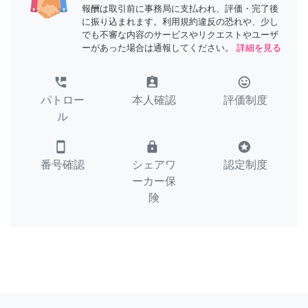
報酬は取引前に事務局に支払われ、評価・完了後
に振り込まれます。利用規約違反の恐れや、少し
でも不審な内容のサービスやリクエストやユーザ
ーがあった場合は通報してください。
詳細を見る
perm_phone_msg
assignment_ind
tag_faces
パトロー
本人確認
評価制度
ル
smartphone
lock
stars
番号確認
シェアワ
認定制度
ーカー保
険