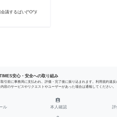
会議するばい(^O^)/
YTIMES安心・安全への取り組み
は取引前に事務局に支払われ、評価・完了後に振り込まれます。利用規約違反
な内容のサービスやリクエストやユーザーがあった場合は通報してください。
assignment_ind
ール
本人確認
評