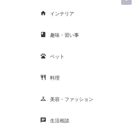
home
インテリア
class
趣味・習い事
pets
ペット
restaurant
料理
checkroom
美容・ファッション
chat
生活相談