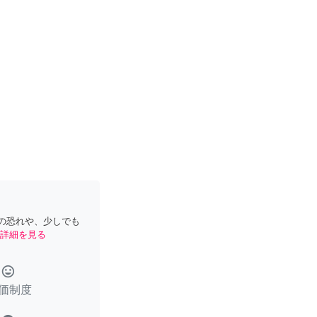
の恐れや、少しでも
詳細を見る
tag_faces
価制度