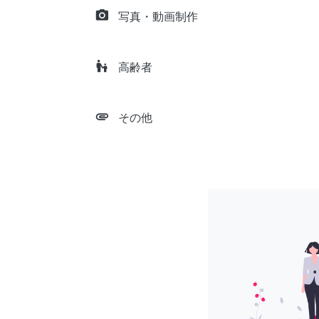
camera_alt
写真・動画制作
escalator_warning
高齢者
attachment
その他