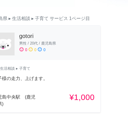
島県
▸ 生活相談
▸ 子育て
サービス
1ページ目
gotori
男性
/
20代
/
鹿児島県
sentiment_satisfied
sentiment_neutral
sentiment_dissatisfied
0
0
0
生活相談
▸ 子育て
子様の走力、上げます。
¥1,000
児島中央駅 (鹿児
)