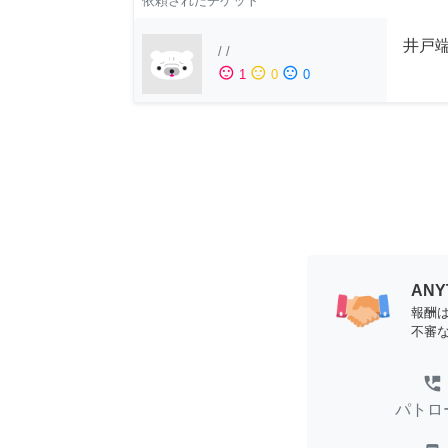
依頼されたチケット
井戸端
/
/
sentiment_satisfied
sentiment_neutral
sentiment_dissatisfied
1
0
0
AN
報酬
不審
perm_phone_msg
パトロ