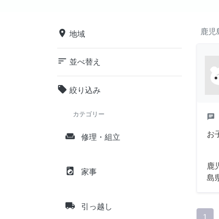
鹿児
place
地域
sort
並べ替え
local_offer
絞り込み
カテゴリー
chat
お
weekend
修理・組立
鹿
local_laundry_service
家事
島県
local_shipping
引っ越し
1