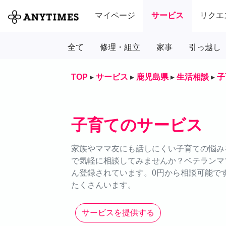
マイページ
サービス
リクエ
全て
修理・組立
家事
引っ越し
TOP
▸
サービス
▸
鹿児島県
▸
生活相談
▸
子
子育てのサービス
家族やママ友にも話しにくい子育ての悩みを
で気軽に相談してみませんか？ベテランマ
ん登録されています。0円から相談可能で
たくさんいます。
サービスを提供する