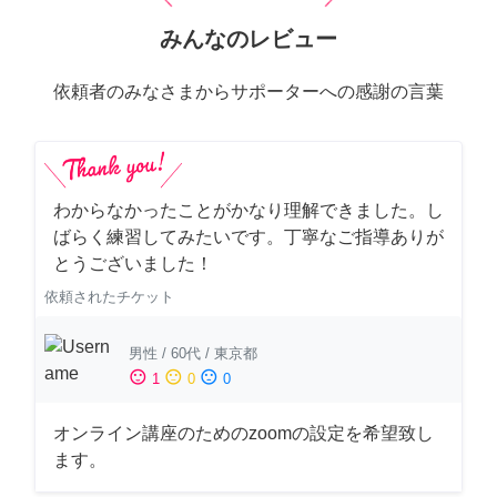
みんなのレビュー
依頼者のみなさまからサポーターへの感謝の言葉
わからなかったことがかなり理解できました。し
ばらく練習してみたいです。丁寧なご指導ありが
とうございました！
依頼されたチケット
男性
/
60代
/
東京都
sentiment_satisfied
sentiment_neutral
sentiment_dissatisfied
1
0
0
オンライン講座のためのzoomの設定を希望致し
ます。