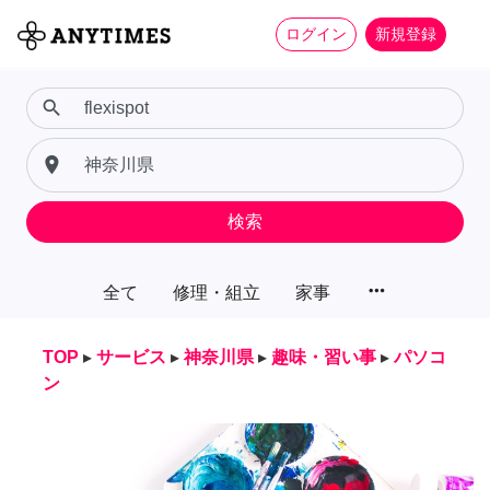
ログイン
新規登録
search
place
検索
more_horiz
全て
修理・組立
家事
TOP
▸
サービス
▸
神奈川県
▸
趣味・習い事
▸
パソコ
ン