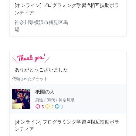
[オンライン] プログラミング学習 #相互扶助ボラ
ンティア
神奈川県横浜市鶴見区馬
場
ありがとうございました
依頼されたチケット
祇園の人
男性
/
30代
/
神奈川県
sentiment_satisfied
sentiment_neutral
sentiment_dissatisfied
5
2
1
[オンライン] プログラミング学習 #相互扶助ボラ
ンティア