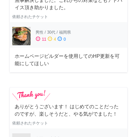
無事解決しました。これからの対策などもアドバ
イス頂き助かりました。
依頼されたチケット
男性
/
30代
/
福岡県
sentiment_satisfied
sentiment_neutral
sentiment_dissatisfied
11
4
0
ホームページビルダーを使用してのHP更新を可
能にしてほしい
ありがとうございます！ はじめてのことだった
のですが、楽しそうだと、やる気がでました！
依頼されたチケット