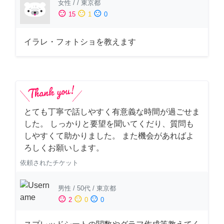
女性
/
/
東京都
sentiment_satisfied
sentiment_neutral
sentiment_dissatisfied
15
1
0
イラレ・フォトショを教えます
とても丁寧で話しやすく有意義な時間が過ごせま
した。 しっかりと要望を聞いてくだり、質問も
しやすくて助かりました。 また機会があればよ
ろしくお願いします。
依頼されたチケット
男性
/
50代
/
東京都
sentiment_satisfied
sentiment_neutral
sentiment_dissatisfied
2
0
0