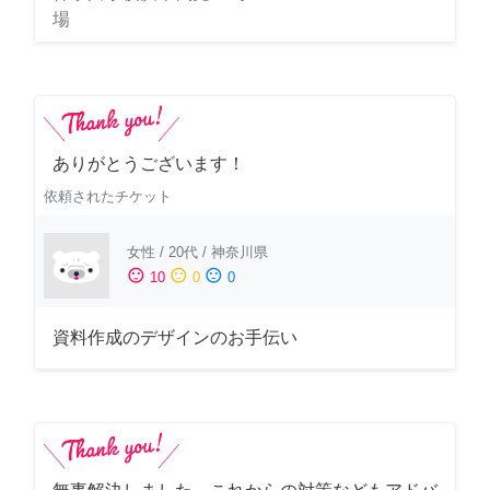
場
ありがとうございます！
依頼されたチケット
女性
/
20代
/
神奈川県
sentiment_satisfied
sentiment_neutral
sentiment_dissatisfied
10
0
0
資料作成のデザインのお手伝い