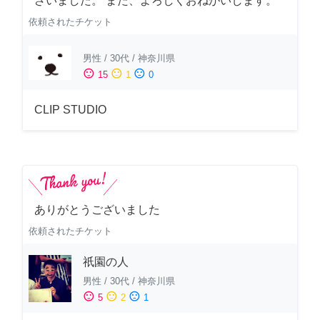
ざいました。 また、よろしくおねがいします。
依頼されたチケット
男性
/
30代
/
神奈川県
sentiment_satisfied
sentiment_neutral
sentiment_dissatisfied
15
1
0
CLIP STUDIO
ありがとうございました
依頼されたチケット
祇園の人
男性
/
30代
/
神奈川県
sentiment_satisfied
sentiment_neutral
sentiment_dissatisfied
5
2
1