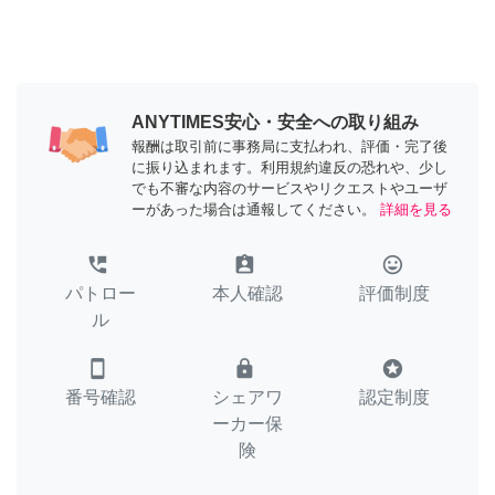
ANYTIMES安心・安全への取り組み
報酬は取引前に事務局に支払われ、評価・完了後
に振り込まれます。利用規約違反の恐れや、少し
でも不審な内容のサービスやリクエストやユーザ
ーがあった場合は通報してください。
詳細を見る
perm_phone_msg
assignment_ind
tag_faces
パトロー
本人確認
評価制度
ル
smartphone
lock
stars
番号確認
シェアワ
認定制度
ーカー保
険