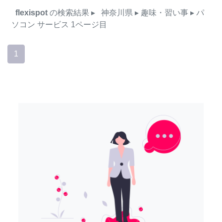
flexispot
の検索結果
▸
神奈川県
▸ 趣味・習い事
▸ パ
ソコン
サービス
1ページ目
1