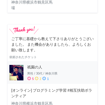
神奈川県横浜市鶴見区馬
場
ご丁寧に基礎から教えて下さりありがとうござい
ました。 また機会がありましたら、よろしくお
願い致します。
依頼されたチケット
祇園の人
男性
/
30代
/
神奈川県
sentiment_satisfied
sentiment_neutral
sentiment_dissatisfied
5
2
1
[オンライン] プログラミング学習 #相互扶助ボラ
ンティア
神奈川県横浜市鶴見区馬