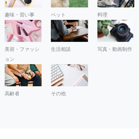
趣味・習い事
ペット
料理
美容・ファッシ
生活相談
写真・動画制作
ョン
その他
高齢者