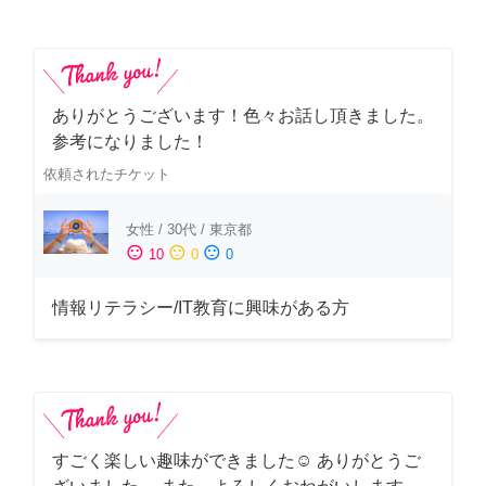
ありがとうございます！色々お話し頂きました。
参考になりました！
依頼されたチケット
女性
/
30代
/
東京都
sentiment_satisfied
sentiment_neutral
sentiment_dissatisfied
10
0
0
情報リテラシー/IT教育に興味がある方
すごく楽しい趣味ができました☺︎ ありがとうご