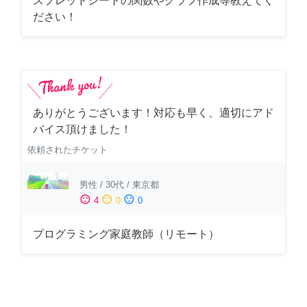
スプレッドシートの関数やグラフ作成等教えてく
ださい！
ありがとうございます！対応も早く、適切にアド
バイス頂けました！
依頼されたチケット
男性
/
30代
/
東京都
sentiment_satisfied
sentiment_neutral
sentiment_dissatisfied
4
0
0
プログラミング家庭教師（リモート）