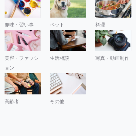
趣味・習い事
ペット
料理
美容・ファッシ
生活相談
写真・動画制作
ョン
その他
高齢者