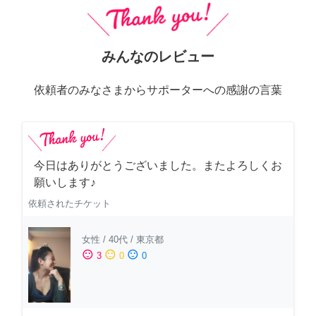
みんなのレビュー
依頼者のみなさまからサポーターへの感謝の言葉
今日はありがとうございました。またよろしくお
願いします♪
依頼されたチケット
女性
/
40代
/
東京都
sentiment_satisfied
sentiment_neutral
sentiment_dissatisfied
3
0
0