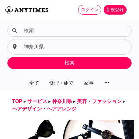
ログイン
新規登録
search
place
検索
more_horiz
全て
修理・組立
家事
TOP
▸
サービス
▸
神奈川県
▸
美容・ファッション
▸
ヘアデザイン・ヘアアレンジ