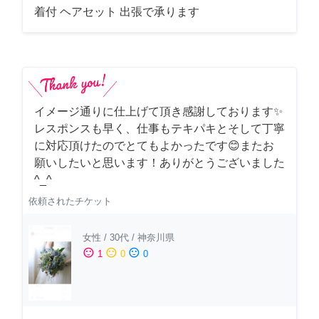
着付 ヘアセット 出張で承ります
イメージ通りに仕上げて頂き感謝しております✨
レスポンスも早く、仕事もテキパキとそして丁寧
に対応頂けたのでとてもよかったです😊またお
願いしたいと思います！ありがとうございました
^_^
依頼されたチケット
女性
/
30代
/
神奈川県
sentiment_satisfied
sentiment_neutral
sentiment_dissatisfied
1
0
0