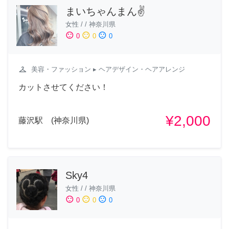
まいちゃんまん✌️
女性
/
/
神奈川県
sentiment_satisfied
sentiment_neutral
sentiment_dissatisfied
0
0
0
checkroom
美容・ファッション
▸ ヘアデザイン・ヘアアレンジ
カットさせてください！
¥2,000
藤沢駅 (神奈川県)
Sky4
女性
/
/
神奈川県
sentiment_satisfied
sentiment_neutral
sentiment_dissatisfied
0
0
0