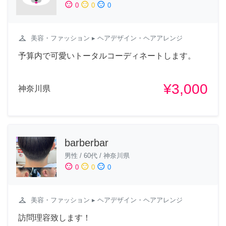
sentiment_satisfied
sentiment_neutral
sentiment_dissatisfied
0
0
0
checkroom
美容・ファッション
▸ ヘアデザイン・ヘアアレンジ
予算内で可愛いトータルコーディネートします。
¥3,000
神奈川県
barberbar
男性
/
60代
/
神奈川県
sentiment_satisfied
sentiment_neutral
sentiment_dissatisfied
0
0
0
checkroom
美容・ファッション
▸ ヘアデザイン・ヘアアレンジ
訪問理容致します！