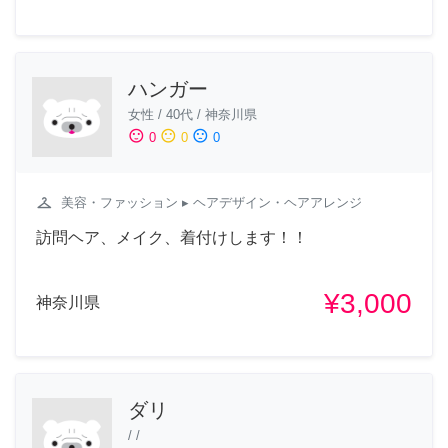
ハンガー
女性
/
40代
/
神奈川県
sentiment_satisfied
sentiment_neutral
sentiment_dissatisfied
0
0
0
checkroom
美容・ファッション
▸ ヘアデザイン・ヘアアレンジ
訪問ヘア、メイク、着付けします！！
¥3,000
神奈川県
ダリ
/
/