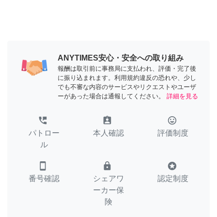
ANYTIMES安心・安全への取り組み
報酬は取引前に事務局に支払われ、評価・完了後
に振り込まれます。利用規約違反の恐れや、少し
でも不審な内容のサービスやリクエストやユーザ
ーがあった場合は通報してください。
詳細を見る
perm_phone_msg
assignment_ind
tag_faces
パトロー
本人確認
評価制度
ル
smartphone
lock
stars
番号確認
シェアワ
認定制度
ーカー保
険