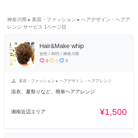
神奈川県
▸ 美容・ファッション
▸ ヘアデザイン・ヘアア
レンジ
サービス
1ページ目
Hair&Make whip
女性
/
40代
/
神奈川県
sentiment_satisfied
sentiment_neutral
sentiment_dissatisfied
0
0
0
checkroom
美容・ファッション
▸ ヘアデザイン・ヘアアレンジ
浴衣、夏祭りなど、簡単ヘアアレンジ
¥1,500
湘南近辺エリア