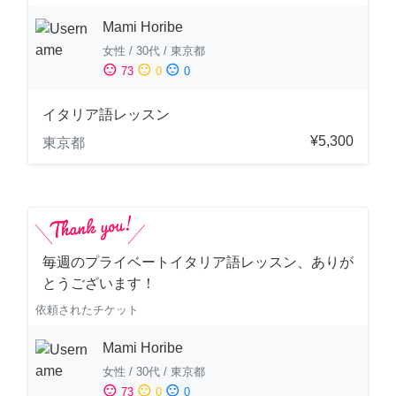
Mami Horibe
女性
/
30代
/
東京都
sentiment_satisfied
sentiment_neutral
sentiment_dissatisfied
73
0
0
イタリア語レッスン
¥5,300
東京都
毎週のプライベートイタリア語レッスン、ありが
とうございます！
依頼されたチケット
Mami Horibe
女性
/
30代
/
東京都
sentiment_satisfied
sentiment_neutral
sentiment_dissatisfied
73
0
0