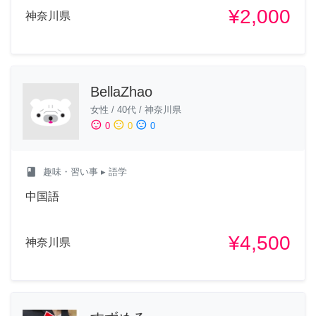
¥2,000
神奈川県
BellaZhao
女性
/
40代
/
神奈川県
sentiment_satisfied
sentiment_neutral
sentiment_dissatisfied
0
0
0
class
趣味・習い事
▸ 語学
中国語
¥4,500
神奈川県