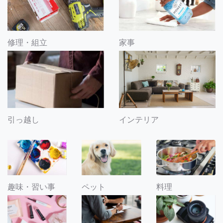
修理・組立
家事
引っ越し
インテリア
趣味・習い事
ペット
料理