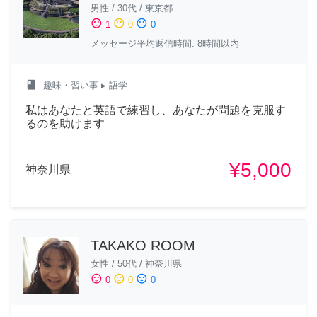
男性
/
30代
/
東京都
sentiment_satisfied
sentiment_neutral
sentiment_dissatisfied
1
0
0
メッセージ平均返信時間: 8時間以内
class
趣味・習い事
▸ 語学
私はあなたと英語で練習し、あなたが問題を克服す
るのを助けます
¥5,000
神奈川県
TAKAKO ROOM
女性
/
50代
/
神奈川県
sentiment_satisfied
sentiment_neutral
sentiment_dissatisfied
0
0
0