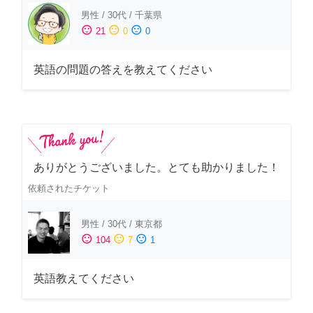
男性
/
30代
/
千葉県
sentiment_satisfied
sentiment_neutral
sentiment_dissatisfied
21
0
0
英語の問題の答えを教えてください
ありがとうございました。とても助かりました！
依頼されたチケット
男性
/
30代
/
東京都
sentiment_satisfied
sentiment_neutral
sentiment_dissatisfied
104
7
1
英語教えてください