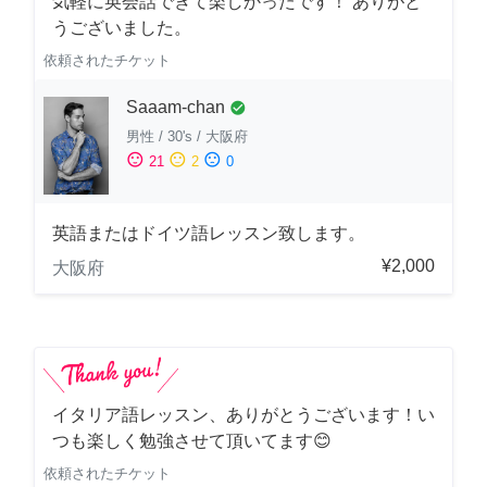
気軽に英会話できて楽しかったです！ ありがと
うございました。
依頼されたチケット
Saaam-chan
check_circle
男性
/
30's
/
大阪府
sentiment_satisfied
sentiment_neutral
sentiment_dissatisfied
21
2
0
英語またはドイツ語レッスン致します。
¥2,000
大阪府
イタリア語レッスン、ありがとうございます！い
つも楽しく勉強させて頂いてます😊
依頼されたチケット