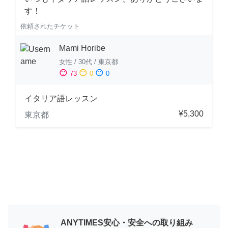
す！
依頼されたチケット
Mami Horibe
女性
/
30代
/
東京都
sentiment_satisfied
sentiment_neutral
sentiment_dissatisfied
73
0
0
イタリア語レッスン
¥5,300
東京都
ANYTIMES安心・安全への取り組み