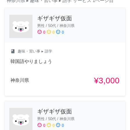
神奈川県
▸ 趣味・習い事
▸ 語学
サービス
1ページ目
ギザギザ仮面
男性
/
50代
/
神奈川県
sentiment_satisfied
sentiment_neutral
sentiment_dissatisfied
0
0
0
class
趣味・習い事
▸ 語学
韓国語やりましょう
¥3,000
神奈川県
ギザギザ仮面
男性
/
50代
/
神奈川県
sentiment_satisfied
sentiment_neutral
sentiment_dissatisfied
0
0
0