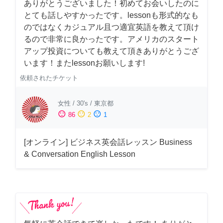
ありがとうございました！初めてお会いしたのに
とても話しやすかったです。lessonも形式的なも
のではなくカジュアル且つ適宜英語を教えて頂け
るので非常に良かったです。アメリカのスタート
アップ投資についても教えて頂きありがとうござ
います！またlessonお願いします!
依頼されたチケット
女性
/
30's
/
東京都
sentiment_satisfied
sentiment_neutral
sentiment_dissatisfied
86
2
1
[オンライン] ビジネス英会話レッスン Business
& Conversation English Lesson