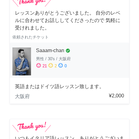
レッスンありがとうございました。 自分のレベ
ルに合わせてお話ししてくださったので 気軽に
受けれました。
依頼されたチケット
Saaam-chan
check_circle
男性
/
30's
/
大阪府
sentiment_satisfied
sentiment_neutral
sentiment_dissatisfied
21
2
0
英語またはドイツ語レッスン致します。
¥2,000
大阪府
いつもイタリア語レッスン、ありがとうございま