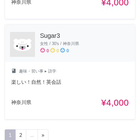
¥4,000
神奈川県
Sugar3
女性
/
30's
/
神奈川県
sentiment_satisfied
sentiment_neutral
sentiment_dissatisfied
0
0
0
class
趣味・習い事
▸ 語学
楽しい！自然！英会話
¥4,000
神奈川県
1
2
...
»