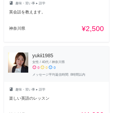
class
趣味・習い事
▸ 語学
英会話を教えます。
¥2,500
神奈川県
yukii1985
女性
/
40代
/
神奈川県
sentiment_satisfied
sentiment_neutral
sentiment_dissatisfied
0
0
0
メッセージ平均返信時間: 8時間以内
class
趣味・習い事
▸ 語学
楽しい英語のレッスン