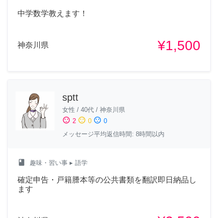
中学数学教えます！
¥1,500
神奈川県
sptt
女性
/
40代
/
神奈川県
sentiment_satisfied
sentiment_neutral
sentiment_dissatisfied
2
0
0
メッセージ平均返信時間: 8時間以内
class
趣味・習い事
▸ 語学
確定申告・戸籍謄本等の公共書類を翻訳即日納品し
ます