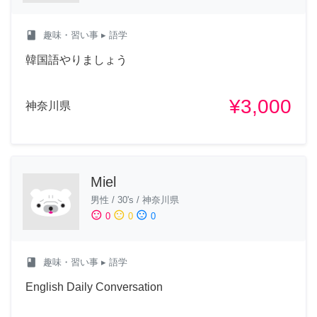
class
趣味・習い事
▸ 語学
韓国語やりましょう
¥3,000
神奈川県
Miel
男性
/
30's
/
神奈川県
sentiment_satisfied
sentiment_neutral
sentiment_dissatisfied
0
0
0
class
趣味・習い事
▸ 語学
English Daily Conversation