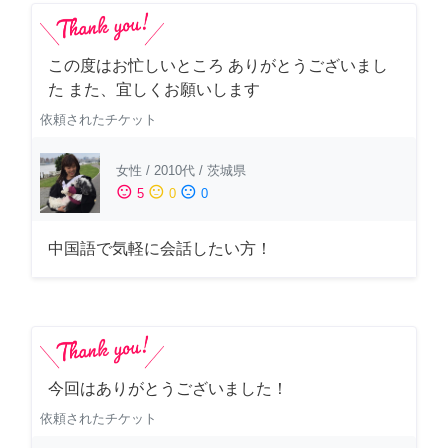
この度はお忙しいところ ありがとうございまし
た また、宜しくお願いします
依頼されたチケット
女性
/
2010代
/
茨城県
sentiment_satisfied
sentiment_neutral
sentiment_dissatisfied
5
0
0
中国語で気軽に会話したい方！
今回はありがとうございました！
依頼されたチケット