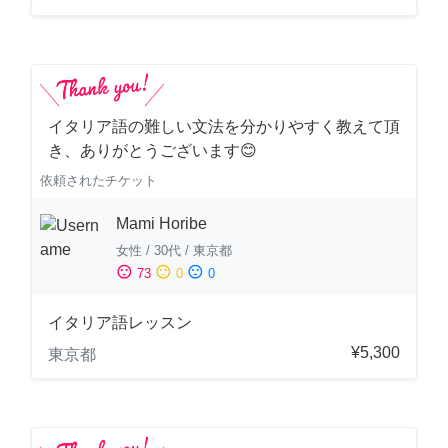
イタリア語の難しい文法を分かりやすく教えて頂
き、ありがとうございます😊
依頼されたチケット
Mami Horibe
女性
/
30代
/
東京都
sentiment_satisfied
sentiment_neutral
sentiment_dissatisfied
73
0
0
イタリア語レッスン
¥5,300
東京都