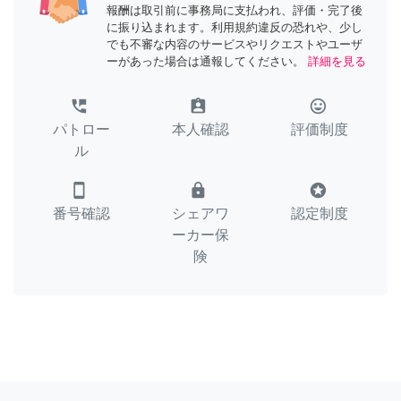
報酬は取引前に事務局に支払われ、評価・完了後
に振り込まれます。利用規約違反の恐れや、少し
でも不審な内容のサービスやリクエストやユーザ
ーがあった場合は通報してください。
詳細を見る
perm_phone_msg
assignment_ind
tag_faces
パトロー
本人確認
評価制度
ル
smartphone
lock
stars
番号確認
シェアワ
認定制度
ーカー保
険