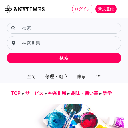
ログイン
新規登録
search
place
検索
more_horiz
全て
修理・組立
家事
TOP
▸
サービス
▸
神奈川県
▸
趣味・習い事
▸
語学