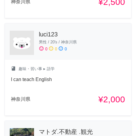
¥2,500
神奈川県
luci123
男性
/
20's
/
神奈川県
sentiment_satisfied
sentiment_neutral
sentiment_dissatisfied
0
0
0
class
趣味・習い事
▸ 語学
I can teach English
¥2,000
神奈川県
マトダ.不動産 .観光