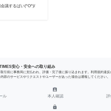
会議するばい(^O^)/
YTIMES安心・安全への取り組み
は取引前に事務局に支払われ、評価・完了後に振り込まれます。利用規約違反
な内容のサービスやリクエストやユーザーがあった場合は通報してください。
assignment_ind
ール
本人確認
評
lock