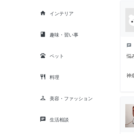
home
インテリア
class
趣味・習い事
chat
pets
悩
ペット
神
restaurant
料理
checkroom
美容・ファッション
chat
生活相談