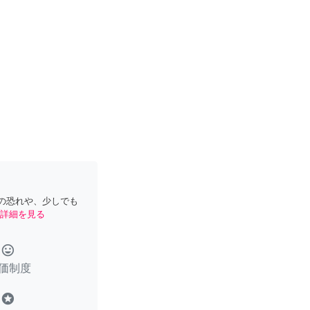
の恐れや、少しでも
詳細を見る
tag_faces
価制度
stars