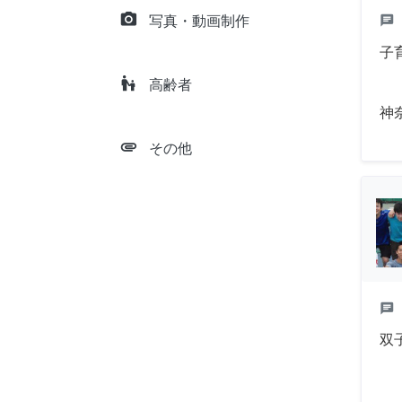
camera_alt
chat
写真・動画制作
子
escalator_warning
高齢者
神
attachment
その他
chat
双