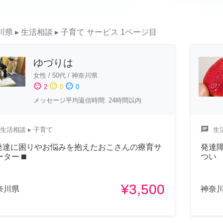
川県
▸ 生活相談
▸ 子育て
サービス
1ページ目
ゆづりは
女性
/
50代
/
神奈川県
sentiment_satisfied
sentiment_neutral
sentiment_dissatisfied
2
0
0
メッセージ平均返信時間: 24時間以内
chat
生活相談
▸ 子育て
生
︎ 発達に困りやお悩みを抱えたおこさんの療育サ
発達
ター ⬛︎
つい
¥3,500
奈川県
神奈