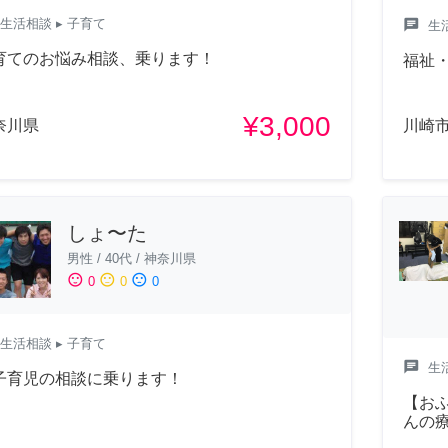
生活相談
▸ 子育て
chat
生
育てのお悩み相談、乗ります！
福祉
¥3,000
奈川県
川崎
しょ〜た
男性
/
40代
/
神奈川県
sentiment_satisfied
sentiment_neutral
sentiment_dissatisfied
0
0
0
生活相談
▸ 子育て
chat
生
子育児の相談に乗ります！
【お
んの