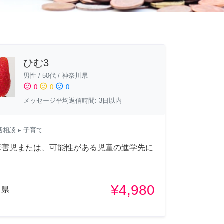
ひむ3
男性
/
50代
/
神奈川県
sentiment_satisfied
sentiment_neutral
sentiment_dissatisfied
0
0
0
メッセージ平均返信時間: 3日以内
活相談
▸ 子育て
障害児または、可能性がある児童の進学先に
¥4,980
川県