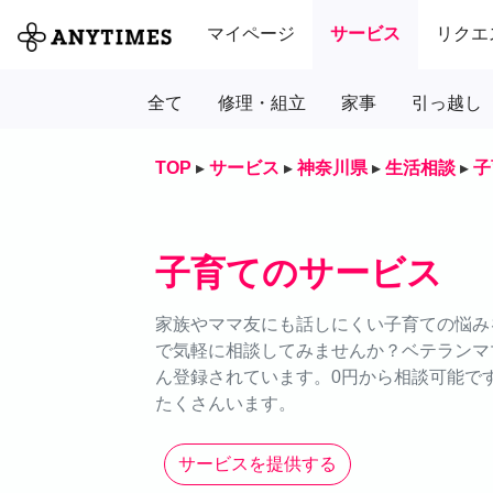
マイページ
サービス
リクエ
全て
修理・組立
家事
引っ越し
TOP
▸
サービス
▸
神奈川県
▸
生活相談
▸
子
子育てのサービス
家族やママ友にも話しにくい子育ての悩みを
で気軽に相談してみませんか？ベテランマ
ん登録されています。0円から相談可能で
たくさんいます。
サービスを提供する