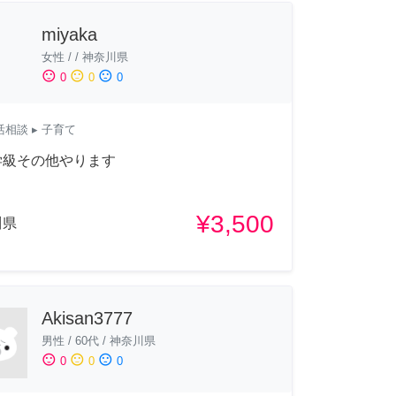
miyaka
女性
/
/
神奈川県
sentiment_satisfied
sentiment_neutral
sentiment_dissatisfied
0
0
0
活相談
▸ 子育て
学級その他やります
¥3,500
川県
Akisan3777
男性
/
60代
/
神奈川県
sentiment_satisfied
sentiment_neutral
sentiment_dissatisfied
0
0
0