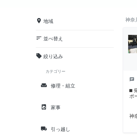
神奈
place
地域
sort
並べ替え
local_offer
絞り込み
カテゴリー
chat
weekend
修理・組立
⬛
ポー
local_laundry_service
家事
神
local_shipping
引っ越し