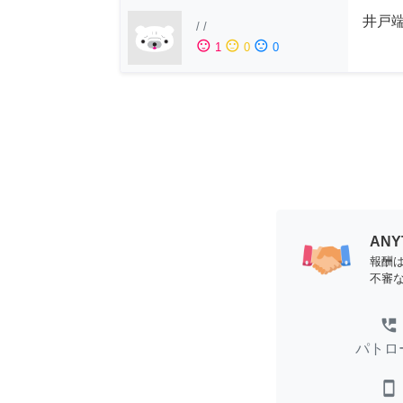
井戸端
/
/
sentiment_satisfied
sentiment_neutral
sentiment_dissatisfied
1
0
0
AN
報酬
不審
perm_phone_msg
パトロ
smartphone