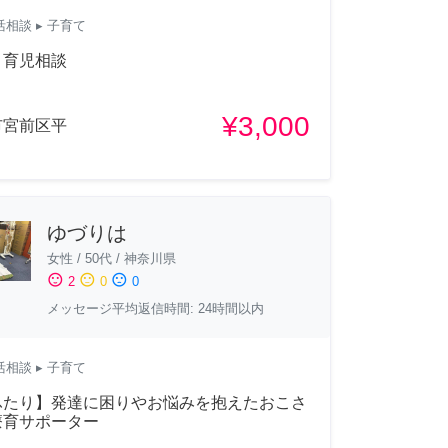
活相談
▸ 子育て
・育児相談
¥3,000
市宮前区平
ゆづりは
女性
/
50代
/
神奈川県
sentiment_satisfied
sentiment_neutral
sentiment_dissatisfied
2
0
0
メッセージ平均返信時間: 24時間以内
活相談
▸ 子育て
ふたり】発達に困りやお悩みを抱えたおこさ
療育サポーター