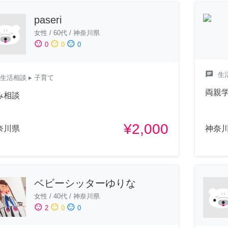
paseri
女性
/
60代
/
神奈川県
sentiment_satisfied
sentiment_neutral
sentiment_dissatisfied
0
0
0
chat
生
生活相談
▸ 子育て
両親
み相談
¥2,000
奈川県
神奈
ベビーシッターゆりな
女性
/
40代
/
神奈川県
sentiment_satisfied
sentiment_neutral
sentiment_dissatisfied
2
0
0