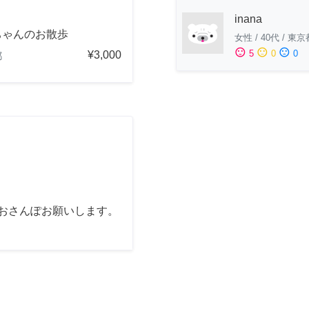
inana
ちゃんのお散歩
女性
/
40代
/
東京
sentiment_satisfied
sentiment_neutral
sentiment_dissatisfied
5
0
0
¥3,000
都
間おさんぽお願いします。