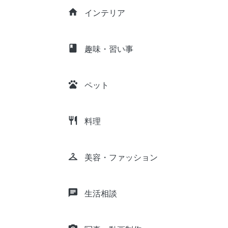
home
インテリア
class
趣味・習い事
pets
ペット
restaurant
料理
checkroom
美容・ファッション
chat
生活相談