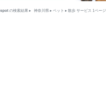
ispot
の検索結果
▸
神奈川県
▸ ペット
▸ 散歩
サービス
1ペー