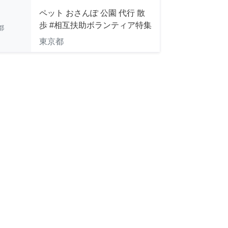
ペット おさんぽ 公園 代行 散
歩 #相互扶助ボランティア特集
都
東京都