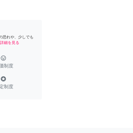
の恐れや、少しでも
詳細を見る
tag_faces
価制度
stars
定制度