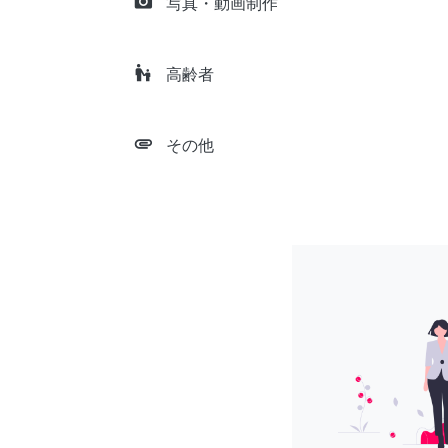
camera_alt
写真・動画制作
escalator_warning
高齢者
attachment
その他