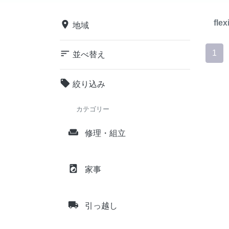
flex
place
地域
sort
1
並べ替え
local_offer
絞り込み
カテゴリー
weekend
修理・組立
local_laundry_service
家事
local_shipping
引っ越し