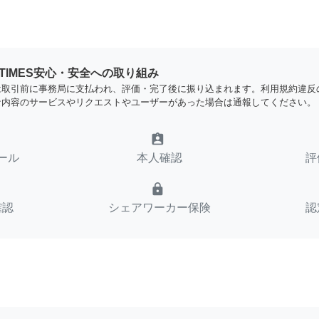
YTIMES安心・安全への取り組み
は取引前に事務局に支払われ、評価・完了後に振り込まれます。利用規約違反
な内容のサービスやリクエストやユーザーがあった場合は通報してください。
assignment_ind
ール
本人確認
評
lock
確認
シェアワーカー保険
認