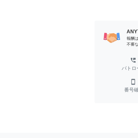
AN
報酬
不審
perm_phone_msg
パトロ
smartphone
番号