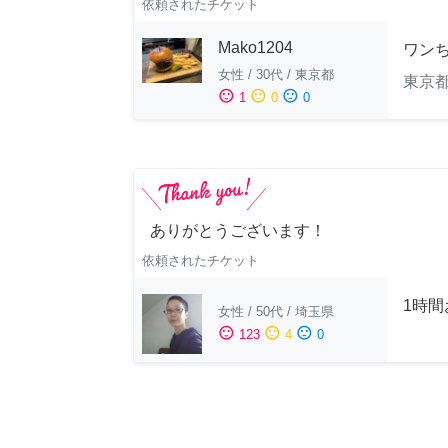
依頼されたチケット
Mako1204
ワン
女性
/
30代
/
東京都
東京
sentiment_satisfied
sentiment_neutral
sentiment_dissatisfied
1
0
0
ありがとうございます！
依頼されたチケット
1時
女性
/
50代
/
埼玉県
sentiment_satisfied
sentiment_neutral
sentiment_dissatisfied
123
4
0