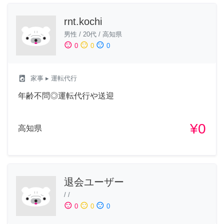
rnt.kochi
男性
/
20代
/
高知県
sentiment_satisfied
sentiment_neutral
sentiment_dissatisfied
0
0
0
local_laundry_service
家事
▸ 運転代行
年齢不問◎運転代行や送迎
¥0
高知県
退会ユーザー
/
/
sentiment_satisfied
sentiment_neutral
sentiment_dissatisfied
0
0
0