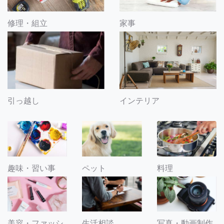
修理・組立
家事
引っ越し
インテリア
趣味・習い事
ペット
料理
美容・ファッシ
生活相談
写真・動画制作