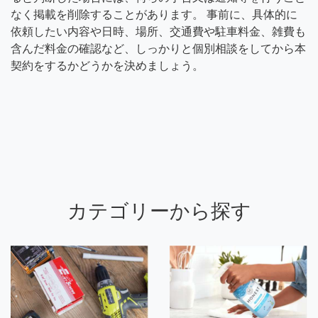
なく掲載を削除することがあります。 事前に、具体的に
依頼したい内容や日時、場所、交通費や駐車料金、雑費も
含んだ料金の確認など、しっかりと個別相談をしてから本
契約をするかどうかを決めましょう。
カテゴリーから探す