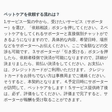
ペットケアを依頼する流れは？
1.サービス一覧の中から、受けたいサービス（サポータ
ー）を選び、「依頼相談」ボタンを押してください。 2.ペ
ットケアをしてくれるサポーターと直接個別チャットがで
きるようになりますので、具体的な内容、希望日時、場所
などをサポーターへお伝えください。ここで金額などの交
渉も可能です。 3.サポーターが「引き受ける」ボタンを押
したら、依頼者様側で決済が可能になりますので、詳細が
決まりましたら、前払い決済をしてください。お支払い
は、クレジットカードがご利用いただけます。 クレジッ
トカードをお持ちでない方は事務局までご連絡ください。
そうすると、本契約となります。 4.予定日時にサポーター
が訪問して、ペットケアをします！ 5.サービス提供終了後
は、必ず、評価をしてください。評価まで完了すると、サ
ポーターが報酬を受け取ることができます。