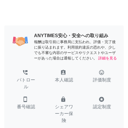
ANYTIMES安心・安全への取り組み
報酬は取引前に事務局に支払われ、評価・完了後
に振り込まれます。利用規約違反の恐れや、少し
でも不審な内容のサービスやリクエストやユーザ
ーがあった場合は通報してください。
詳細を見る
perm_phone_msg
assignment_ind
tag_faces
パトロー
本人確認
評価制度
ル
smartphone
lock
stars
番号確認
シェアワ
認定制度
ーカー保
険