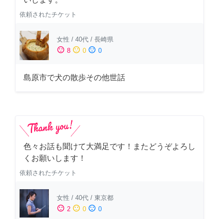
依頼されたチケット
女性
/
40代
/
長崎県
sentiment_satisfied
sentiment_neutral
sentiment_dissatisfied
8
0
0
島原市で犬の散歩その他世話
色々お話も聞けて大満足です！またどうぞよろし
くお願いします！
依頼されたチケット
女性
/
40代
/
東京都
sentiment_satisfied
sentiment_neutral
sentiment_dissatisfied
2
0
0