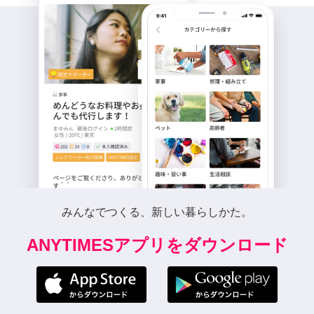
みんなでつくる、新しい暮らしかた。
ANYTIMESアプリをダウンロード