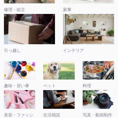
修理・組立
家事
引っ越し
インテリア
趣味・習い事
ペット
料理
美容・ファッシ
生活相談
写真・動画制作