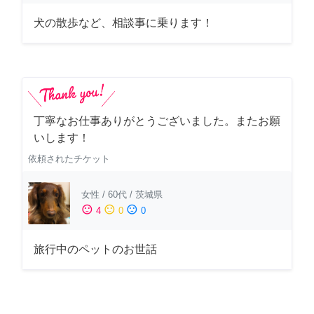
犬の散歩など、相談事に乗ります！
丁寧なお仕事ありがとうございました。またお願
いします！
依頼されたチケット
女性
/
60代
/
茨城県
sentiment_satisfied
sentiment_neutral
sentiment_dissatisfied
4
0
0
旅行中のペットのお世話