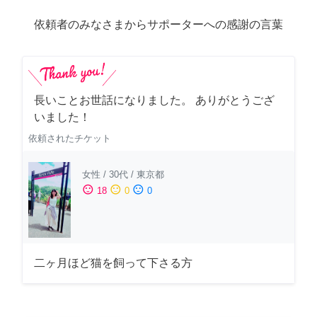
依頼者のみなさまからサポーターへの感謝の言葉
長いことお世話になりました。 ありがとうござ
いました！
依頼されたチケット
女性
/
30代
/
東京都
sentiment_satisfied
sentiment_neutral
sentiment_dissatisfied
18
0
0
二ヶ月ほど猫を飼って下さる方