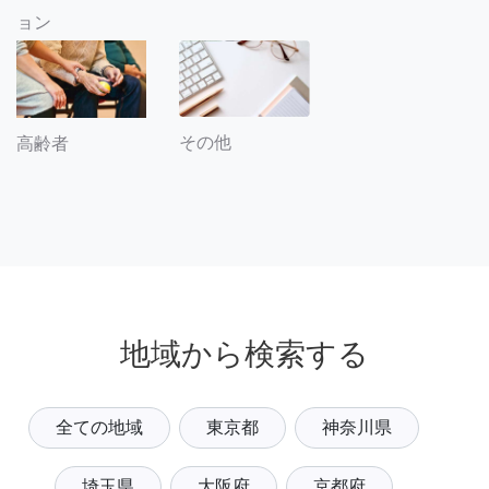
ョン
その他
高齢者
地域から検索する
全ての地域
東京都
神奈川県
埼玉県
大阪府
京都府