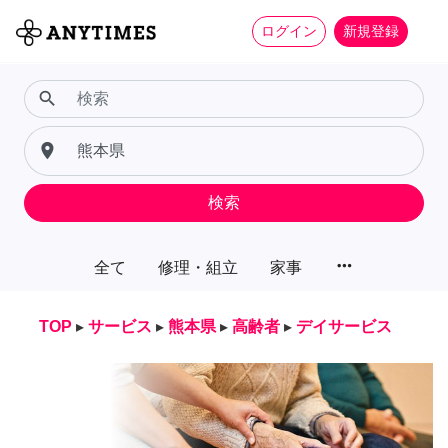
ログイン
新規登録
search
place
検索
more_horiz
全て
修理・組立
家事
TOP
▸
サービス
▸
熊本県
▸
高齢者
▸
デイサービス