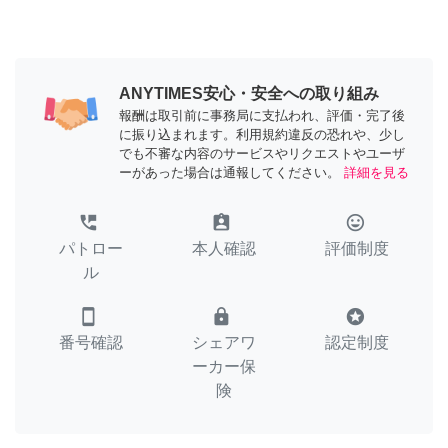
ANYTIMES安心・安全への取り組み
報酬は取引前に事務局に支払われ、評価・完了後
に振り込まれます。利用規約違反の恐れや、少し
でも不審な内容のサービスやリクエストやユーザ
ーがあった場合は通報してください。
詳細を見る
perm_phone_msg
assignment_ind
tag_faces
パトロー
本人確認
評価制度
ル
smartphone
lock
stars
番号確認
シェアワ
認定制度
ーカー保
険