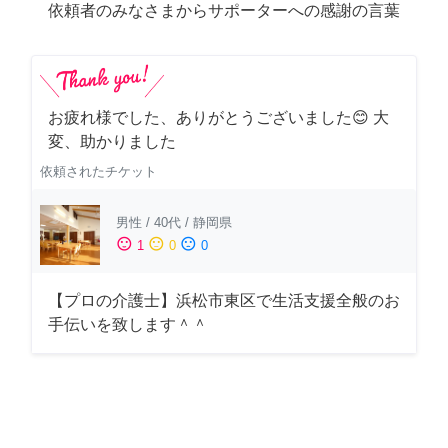
依頼者のみなさまからサポーターへの感謝の言葉
お疲れ様でした、ありがとうございました😊 大
変、助かりました
依頼されたチケット
男性
/
40代
/
静岡県
sentiment_satisfied
sentiment_neutral
sentiment_dissatisfied
1
0
0
【プロの介護士】浜松市東区で生活支援全般のお
手伝いを致します＾＾