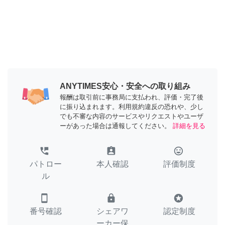
ANYTIMES安心・安全への取り組み
報酬は取引前に事務局に支払われ、評価・完了後
に振り込まれます。利用規約違反の恐れや、少し
でも不審な内容のサービスやリクエストやユーザ
ーがあった場合は通報してください。
詳細を見る
perm_phone_msg
assignment_ind
tag_faces
パトロー
本人確認
評価制度
ル
smartphone
lock
stars
番号確認
シェアワ
認定制度
ーカー保