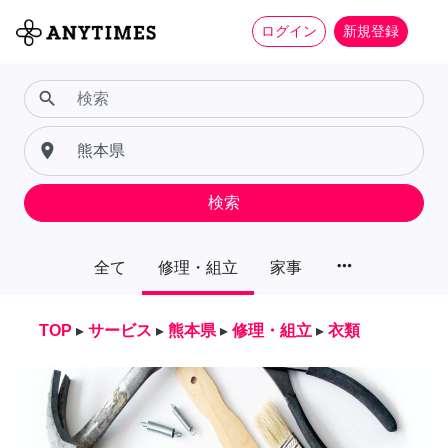
ログイン
新規登録
search
place
検索
more_horiz
全て
修理・組立
家事
TOP
▸
サービス
▸
熊本県
▸
修理・組立
▸
衣類