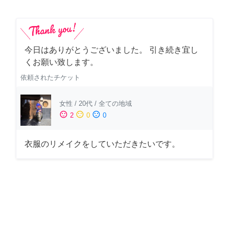
今日はありがとうございました。 引き続き宜し
くお願い致します。
依頼されたチケット
女性
/
20代
/
全ての地域
sentiment_satisfied
sentiment_neutral
sentiment_dissatisfied
2
0
0
衣服のリメイクをしていただきたいです。