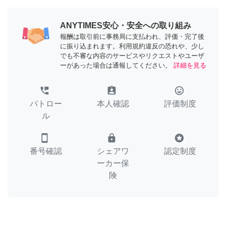
ANYTIMES安心・安全への取り組み
報酬は取引前に事務局に支払われ、評価・完了後
に振り込まれます。利用規約違反の恐れや、少し
でも不審な内容のサービスやリクエストやユーザ
ーがあった場合は通報してください。
詳細を見る
perm_phone_msg
assignment_ind
tag_faces
パトロー
本人確認
評価制度
ル
smartphone
lock
stars
番号確認
シェアワ
認定制度
ーカー保
険