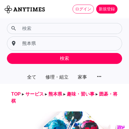
ログイン
新規登録
search
place
検索
more_horiz
全て
修理・組立
家事
TOP
▸
サービス
▸
熊本県
▸
趣味・習い事
▸
囲碁・将
棋