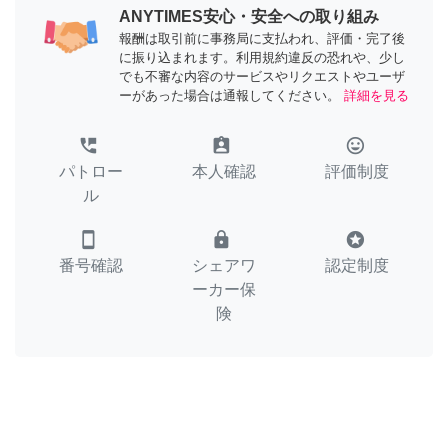
ANYTIMES安心・安全への取り組み
報酬は取引前に事務局に支払われ、評価・完了後
に振り込まれます。利用規約違反の恐れや、少し
でも不審な内容のサービスやリクエストやユーザ
ーがあった場合は通報してください。
詳細を見る
perm_phone_msg
assignment_ind
tag_faces
パトロー
本人確認
評価制度
ル
smartphone
lock
stars
番号確認
シェアワ
認定制度
ーカー保
険