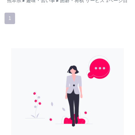
熊本県
▸ 趣味・習い事
▸ 囲碁・将棋
サービス
1ページ目
1