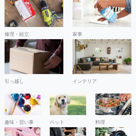
修理・組立
家事
引っ越し
インテリア
趣味・習い事
ペット
料理