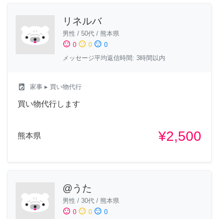
リネルバ
男性
/
50代
/
熊本県
sentiment_satisfied
sentiment_neutral
sentiment_dissatisfied
0
0
0
メッセージ平均返信時間: 3時間以内
local_laundry_service
家事
▸ 買い物代行
買い物代行します
¥2,500
熊本県
@うた
男性
/
30代
/
熊本県
sentiment_satisfied
sentiment_neutral
sentiment_dissatisfied
0
0
0