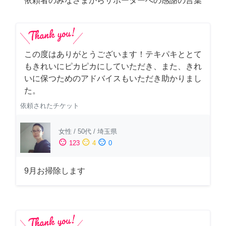
依頼者のみなさまからサポーターへの感謝の言葉
この度はありがとうございます！テキパキととて
もきれいにピカピカにしていただき、また、きれ
いに保つためのアドバイスもいただき助かりまし
た。
依頼されたチケット
女性
/
50代
/
埼玉県
sentiment_satisfied
sentiment_neutral
sentiment_dissatisfied
123
4
0
9月お掃除します