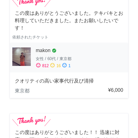
この度はありがとうございました。テキパキとお
料理していただきました。またお願いしたいで
す！
依頼されたチケット
makon
check_circle
女性
/
60代
/
東京都
sentiment_satisfied
sentiment_neutral
sentiment_dissatisfied
812
16
1
クオリティの高い家事代行及び清掃
¥6,000
東京都
この度はありがとうございました！！ 迅速に対