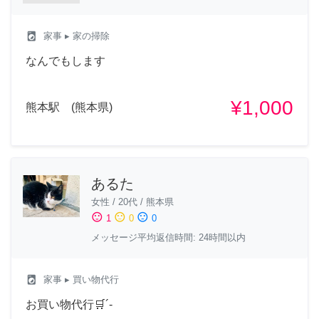
local_laundry_service
家事
▸ 家の掃除
なんでもします
¥1,000
熊本駅 (熊本県)
あるた
女性
/
20代
/
熊本県
sentiment_satisfied
sentiment_neutral
sentiment_dissatisfied
1
0
0
メッセージ平均返信時間: 24時間以内
local_laundry_service
家事
▸ 買い物代行
お買い物代行🛒´-