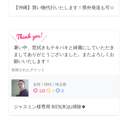
【沖縄】買い物代行いたします！県外発送も可☆
暑い中、窓拭きもテキパキと綺麗にしていただき
ましてありがとうございました。またよろしくお
願いいたします！
依頼されたチケット
女性
/
50代
/
埼玉県
sentiment_satisfied
sentiment_neutral
sentiment_dissatisfied
123
4
0
ジャスミン様専用 9/23(木)お掃除🍀