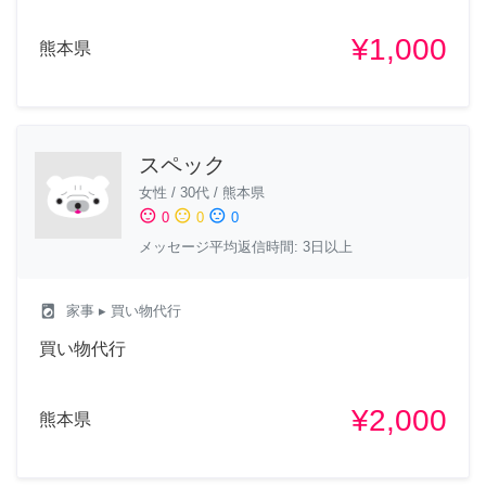
¥1,000
熊本県
スペック
女性
/
30代
/
熊本県
sentiment_satisfied
sentiment_neutral
sentiment_dissatisfied
0
0
0
メッセージ平均返信時間: 3日以上
local_laundry_service
家事
▸ 買い物代行
買い物代行
¥2,000
熊本県