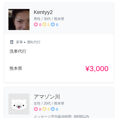
Kentyy2
男性
/
30代
/
熊本県
sentiment_satisfied
sentiment_neutral
sentiment_dissatisfied
0
0
0
local_laundry_service
家事
▸ 運転代行
洗車代行
¥3,000
熊本県
アマゾン川
女性
/
20代
/
熊本県
sentiment_satisfied
sentiment_neutral
sentiment_dissatisfied
0
0
0
メッセージ平均返信時間: 3時間以内