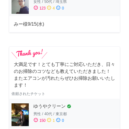
女性
/
50代
/
埼玉県
sentiment_satisfied
sentiment_neutral
sentiment_dissatisfied
123
4
0
みー様9/15(水)
大満足です！とても丁寧にご対応いただき、日々
のお掃除のコツなども教えていただきました！
またエアコンが汚れたらぜひお掃除お願いいたし
ます！
依頼されたチケット
ゆうやクリーン
check_circle
男性
/
40代
/
東京都
sentiment_satisfied
sentiment_neutral
sentiment_dissatisfied
150
1
0