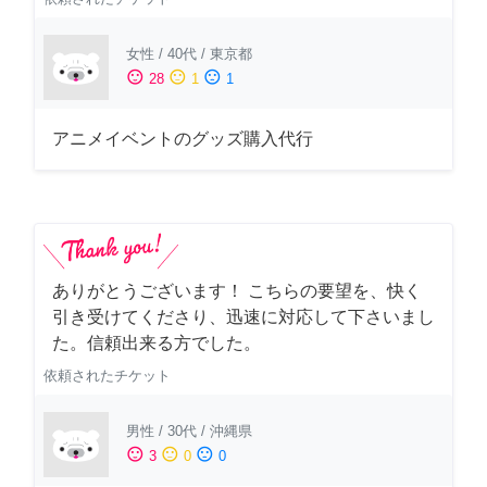
女性
/
40代
/
東京都
sentiment_satisfied
sentiment_neutral
sentiment_dissatisfied
28
1
1
アニメイベントのグッズ購入代行
ありがとうございます！ こちらの要望を、快く
引き受けてくださり、迅速に対応して下さいまし
た。信頼出来る方でした。
依頼されたチケット
男性
/
30代
/
沖縄県
sentiment_satisfied
sentiment_neutral
sentiment_dissatisfied
3
0
0