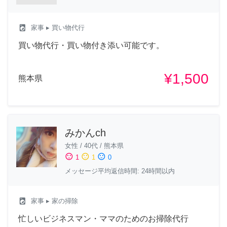
local_laundry_service
家事
▸ 買い物代行
買い物代行・買い物付き添い可能です。
¥1,500
熊本県
みかんch
女性
/
40代
/
熊本県
sentiment_satisfied
sentiment_neutral
sentiment_dissatisfied
1
1
0
メッセージ平均返信時間: 24時間以内
local_laundry_service
家事
▸ 家の掃除
忙しいビジネスマン・ママのためのお掃除代行