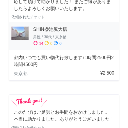
応して頂けて助かりました！ またご縁がありま
したらよろしくお願いいたします。
依頼されたチケット
SHIN@池尻大橋
男性
/
30代
/
東京都
sentiment_satisfied
sentiment_neutral
sentiment_dissatisfied
14
0
0
都内いつでも買い物代行致します♪1時間2500円2
時間4500円
¥2,500
東京都
このたびはご足労とお手間をおかけしました。
本当に助かりました。ありがとうございました！
依頼されたチケット