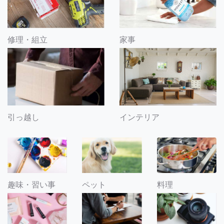
修理・組立
家事
引っ越し
インテリア
趣味・習い事
ペット
料理