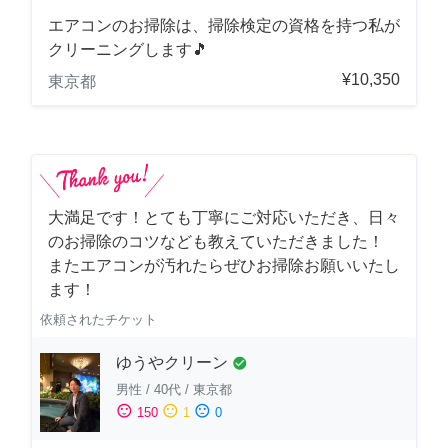
エアコンのお掃除は、掃除検定の資格を持つ私が
クリーニングします🎵
¥10,350
東京都
大満足です！とても丁寧にご対応いただき、日々
のお掃除のコツなども教えていただきました！
またエアコンが汚れたらぜひお掃除お願いいたし
ます！
依頼されたチケット
ゆうやクリーン
check_circle
男性
/
40代
/
東京都
sentiment_satisfied
sentiment_neutral
sentiment_dissatisfied
150
1
0