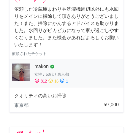
依頼した冷蔵庫まわりや洗濯機周辺以外にも水回
りをメインに掃除して頂きありがとうございまし
た！また、掃除にかんするアドバイスも助かりま
した。水回りがピカピカになって家が過ごしやす
くなりました。また機会があればよろしくお願い
いたします！
依頼されたチケット
makon
check_circle
女性
/
60代
/
東京都
sentiment_satisfied
sentiment_neutral
sentiment_dissatisfied
812
16
1
クオリティの高いお掃除
¥7,000
東京都