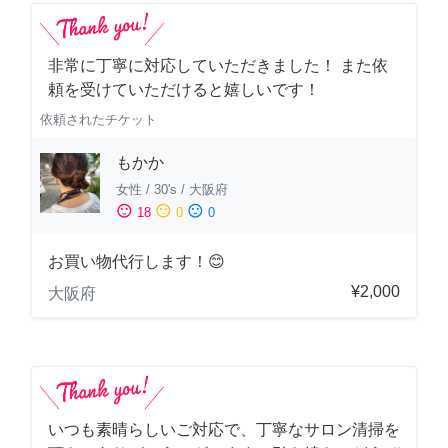
非常に丁寧に対応していただきました！ また依
頼を受けていただけると嬉しいです！
依頼されたチケット
もかか
女性
/
30's
/
大阪府
sentiment_satisfied
sentiment_neutral
sentiment_dissatisfied
18
0
0
お買い物代行します！😊
¥2,000
大阪府
いつも素晴らしいご対応で、丁寧なサロン清掃を