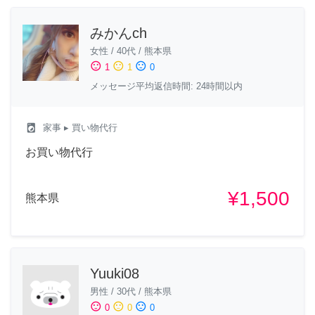
みかんch
女性
/
40代
/
熊本県
sentiment_satisfied
sentiment_neutral
sentiment_dissatisfied
1
1
0
メッセージ平均返信時間: 24時間以内
local_laundry_service
家事
▸ 買い物代行
お買い物代行
¥1,500
熊本県
Yuuki08
男性
/
30代
/
熊本県
sentiment_satisfied
sentiment_neutral
sentiment_dissatisfied
0
0
0