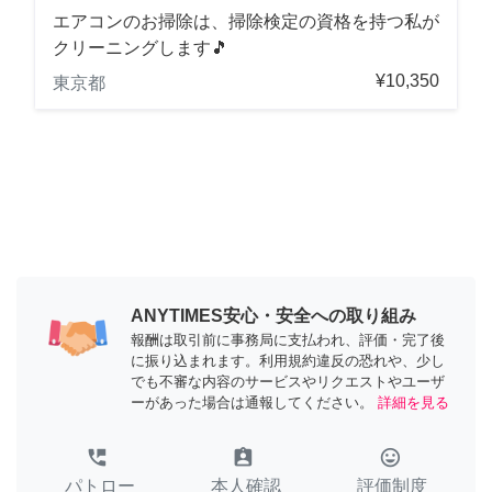
エアコンのお掃除は、掃除検定の資格を持つ私が
クリーニングします🎵
¥10,350
東京都
ANYTIMES安心・安全への取り組み
報酬は取引前に事務局に支払われ、評価・完了後
に振り込まれます。利用規約違反の恐れや、少し
でも不審な内容のサービスやリクエストやユーザ
ーがあった場合は通報してください。
詳細を見る
perm_phone_msg
assignment_ind
tag_faces
パトロー
本人確認
評価制度