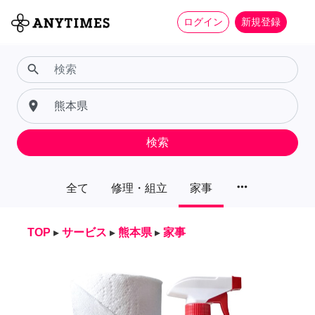
ログイン
新規登録
search
place
検索
more_horiz
全て
修理・組立
家事
TOP
▸
サービス
▸
熊本県
▸
家事