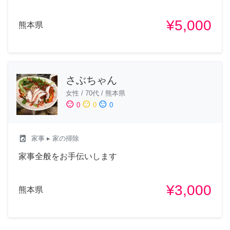
¥5,000
熊本県
さぶちゃん
女性
/
70代
/
熊本県
sentiment_satisfied
sentiment_neutral
sentiment_dissatisfied
0
0
0
local_laundry_service
家事
▸ 家の掃除
家事全般をお手伝いします
¥3,000
熊本県