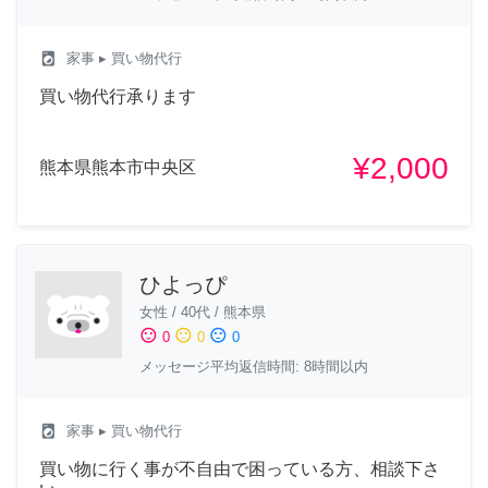
local_laundry_service
家事
▸ 買い物代行
買い物代行承ります
¥2,000
熊本県熊本市中央区
ひよっぴ
女性
/
40代
/
熊本県
sentiment_satisfied
sentiment_neutral
sentiment_dissatisfied
0
0
0
メッセージ平均返信時間: 8時間以内
local_laundry_service
家事
▸ 買い物代行
買い物に行く事が不自由で困っている方、相談下さ