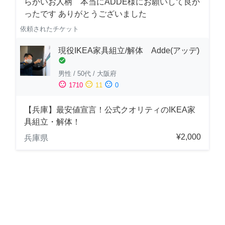
らかいお人柄 本当にADDE様にお願いして良か
ったです ありがとうございました
依頼されたチケット
現役IKEA家具組立/解体 Adde(アッデ)
check_circle
男性
/
50代
/
大阪府
sentiment_satisfied
sentiment_neutral
sentiment_dissatisfied
1710
11
0
【兵庫】最安値宣言！公式クオリティのIKEA家
具組立・解体！
¥2,000
兵庫県