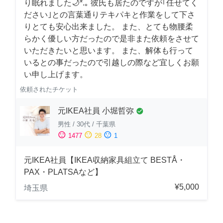
り眠れました🌙*.｡ 彼氏も居たのですが｢任せてく
ださい｣との言葉通りテキパキと作業をして下さ
りとても安心出来ました。 また、とても物腰柔
らかく優しい方だったので是非また依頼をさせて
いただきたいと思います。 また、解体も行って
いるとの事だったので引越しの際など宜しくお願
い申し上げます。
依頼されたチケット
元IKEA社員 小堀哲弥
check_circle
男性
/
30代
/
千葉県
sentiment_satisfied
sentiment_neutral
sentiment_dissatisfied
1477
28
1
元IKEA社員【IKEA収納家具組立て BESTÅ・
PAX・PLATSAなど】
¥5,000
埼玉県