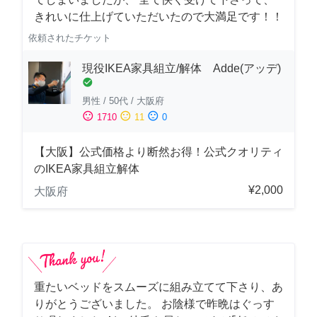
きれいに仕上げていただいたので大満足です！！
依頼されたチケット
現役IKEA家具組立/解体 Adde(アッデ)
check_circle
男性
/
50代
/
大阪府
sentiment_satisfied
sentiment_neutral
sentiment_dissatisfied
1710
11
0
【大阪】公式価格より断然お得！公式クオリティ
のIKEA家具組立解体
¥2,000
大阪府
重たいベッドをスムーズに組み立てて下さり、あ
りがとうございました。 お陰様で昨晩はぐっす