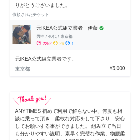
りがとうございました。
依頼されたチケット
元IKEA公式組立業者 伊藤
check_circle
男性
/
40代
/
東京都
sentiment_satisfied
sentiment_neutral
sentiment_dissatisfied
2252
26
1
元IKEA公式組立業者です。
¥5,000
東京都
ANYTIMES 初めて利用で解らない中、何度も相
談に乗って頂き 柔軟な対応をして下さり 安心
してお願いする事ができました。 組み立て当日
も分かりやすい説明、素早く完璧な作業、物腰柔