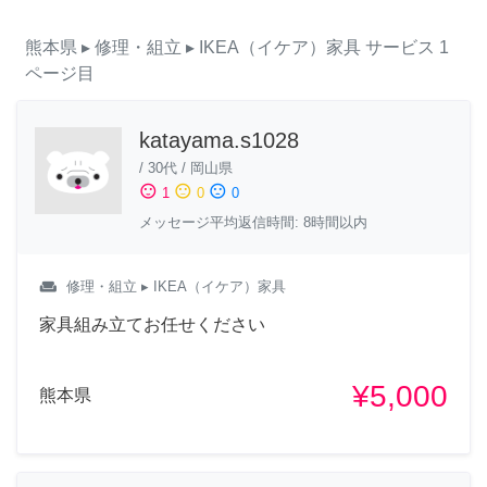
熊本県
▸ 修理・組立
▸ IKEA（イケア）家具
サービス
1
ページ目
katayama.s1028
/
30代
/
岡山県
sentiment_satisfied
sentiment_neutral
sentiment_dissatisfied
1
0
0
メッセージ平均返信時間: 8時間以内
weekend
修理・組立
▸ IKEA（イケア）家具
家具組み立てお任せください
¥5,000
熊本県