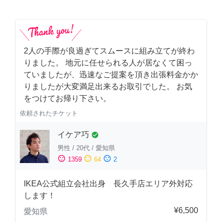
2人の手際が良過ぎてスムースに組み立てが終わ
りました。 地元に任せられる人が居なくて困っ
ていましたが、迅速なご提案を頂き出張料金かか
りましたが大変満足出来るお取引でした。 お気
をつけてお帰り下さい。
依頼されたチケット
イケア巧
check_circle
男性
/
20代
/
愛知県
sentiment_satisfied
sentiment_neutral
sentiment_dissatisfied
1359
64
2
IKEA公式組立会社出身 長久手店エリア外対応
します！
¥6,500
愛知県