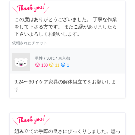
この度はありがとうございました。 丁寧な作業
をして下さる方です。 またご縁がありましたら
下さいよろしくお願いします。
依頼されたチケット
男性
/
30代
/
東京都
sentiment_satisfied
sentiment_neutral
sentiment_dissatisfied
130
11
1
9.24〜30イケア家具の解体組立てをお願いしま
す
組み立ての手際の良さにびっくりしました。思っ