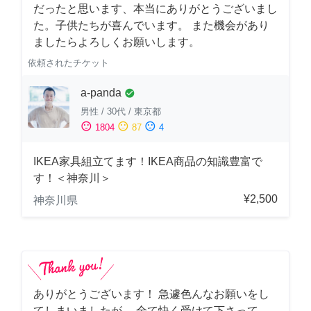
だったと思います、本当にありがとうございまし
た。子供たちが喜んでいます。 また機会があり
ましたらよろしくお願いします。
依頼されたチケット
a-panda
check_circle
男性
/
30代
/
東京都
sentiment_satisfied
sentiment_neutral
sentiment_dissatisfied
1804
87
4
IKEA家具組立てます！IKEA商品の知識豊富で
す！＜神奈川＞
¥2,500
神奈川県
ありがとうございます！ 急遽色んなお願いをし
てしまいましたが、 全て快く受けて下さって、