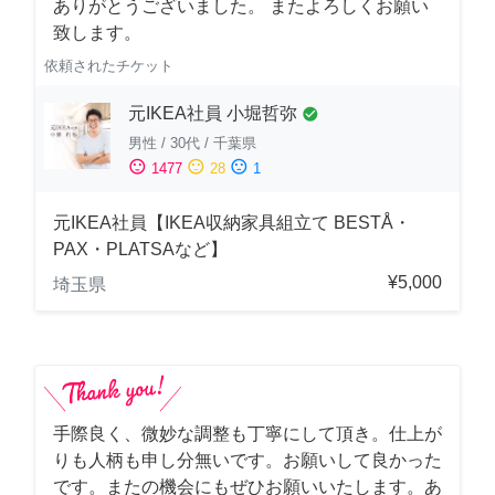
ありがとうございました。 またよろしくお願い
致します。
依頼されたチケット
元IKEA社員 小堀哲弥
check_circle
男性
/
30代
/
千葉県
sentiment_satisfied
sentiment_neutral
sentiment_dissatisfied
1477
28
1
元IKEA社員【IKEA収納家具組立て BESTÅ・
PAX・PLATSAなど】
¥5,000
埼玉県
手際良く、微妙な調整も丁寧にして頂き。仕上が
りも人柄も申し分無いです。お願いして良かった
です。またの機会にもぜひお願いいたします。あ