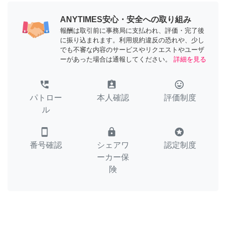
ANYTIMES安心・安全への取り組み
報酬は取引前に事務局に支払われ、評価・完了後
に振り込まれます。利用規約違反の恐れや、少し
でも不審な内容のサービスやリクエストやユーザ
ーがあった場合は通報してください。
詳細を見る
perm_phone_msg
assignment_ind
tag_faces
パトロー
本人確認
評価制度
ル
smartphone
lock
stars
番号確認
シェアワ
認定制度
ーカー保
険