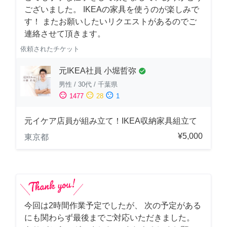
ございました。 IKEAの家具を使うのが楽しみで
す！ またお願いしたいリクエストがあるのでご
連絡させて頂きます。
依頼されたチケット
元IKEA社員 小堀哲弥
check_circle
男性
/
30代
/
千葉県
sentiment_satisfied
sentiment_neutral
sentiment_dissatisfied
1477
28
1
元イケア店員が組み立て！IKEA収納家具組立て
¥5,000
東京都
今回は2時間作業予定でしたが、 次の予定がある
にも関わらず最後までご対応いただきました。