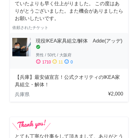
ていたよりも早く仕上がりました。 この度はあ
りがとうございました。また機会がありましたら
お願いしたいです。
依頼されたチケット
現役IKEA家具組立/解体 Adde(アッデ)
check_circle
男性
/
50代
/
大阪府
sentiment_satisfied
sentiment_neutral
sentiment_dissatisfied
1710
11
0
【兵庫】最安値宣言！公式クオリティのIKEA家
具組立・解体！
¥2,000
兵庫県
とても丁寧な仕事をして頂きまして、ありがとう