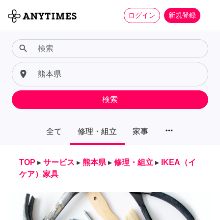
ログイン
新規登録
search
place
検索
more_horiz
全て
修理・組立
家事
TOP
▸
サービス
▸
熊本県
▸
修理・組立
▸
IKEA（イ
ケア）家具