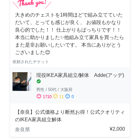
大きめのチェストを1時間ほどで組み立てていた
だいて、とっても感じが良く、 お値段もかなり
良心的でした！！ 仕上がりもばっちりです！！
本当に助かりました✨他組み立て家具を買ったら
また是非お願いしたいです。 本当にありがとう
ございました😊
依頼されたチケット
現役IKEA家具組立/解体 Adde(アッデ)
check_circle
男性
/
50代
/
大阪府
sentiment_satisfied
sentiment_neutral
sentiment_dissatisfied
1710
11
0
【奈良】公式価格より断然お得！公式クオリティ
のIKEA家具組立解体
¥2,000
奈良県