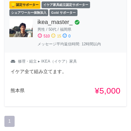
認定サポーター
イケア家具組立認定サポーター
シェアワーカー保険加入
Gold サポーター
ikea_master_
check_circle
男性
/
50代
/
福岡県
sentiment_satisfied
sentiment_neutral
sentiment_dissatisfied
510
15
0
メッセージ平均返信時間: 12時間以内
weekend
修理・組立
▸ IKEA（イケア）家具
イケア全て組み立てます。
¥5,000
熊本県
1