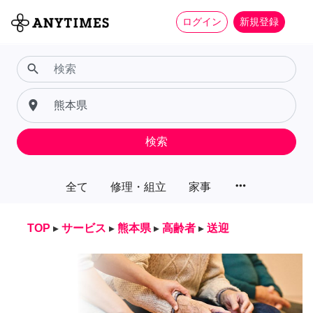
ログイン
新規登録
search
place
検索
more_horiz
全て
修理・組立
家事
TOP
▸
サービス
▸
熊本県
▸
高齢者
▸
送迎