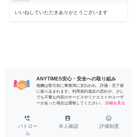
いいねしていただきありがとうございます
ANYTIMES安心・安全への取り組み
報酬は取引前に事務局に支払われ、評価・完了後
に振り込まれます。利用規約違反の恐れや、少し
でも不審な内容のサービスやリクエストやユーザ
ーがあった場合は通報してください。
詳細を見る
perm_phone_msg
assignment_ind
tag_faces
パトロー
本人確認
評価制度
ル