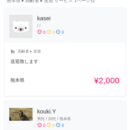
熊本県
▸ 高齢者
▸ 送迎
サービス
1ページ目
kasei
/
/
sentiment_satisfied
sentiment_neutral
sentiment_dissatisfied
0
0
0
escalator_warning
高齢者
▸ 送迎
送迎致します
¥2,000
熊本県
kouki.Y
男性
/
20代
/
熊本県
sentiment_satisfied
sentiment_neutral
sentiment_dissatisfied
0
0
0