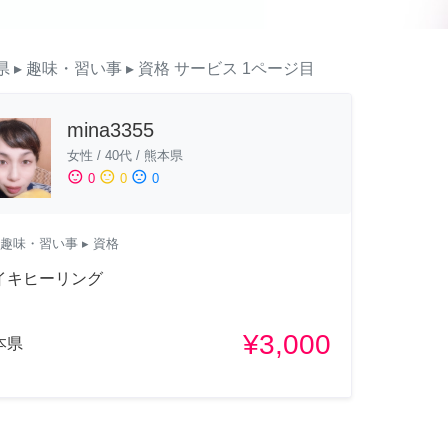
県
▸ 趣味・習い事
▸ 資格
サービス
1ページ目
mina3355
女性
/
40代
/
熊本県
sentiment_satisfied
sentiment_neutral
sentiment_dissatisfied
0
0
0
趣味・習い事
▸ 資格
イキヒーリング
¥3,000
本県