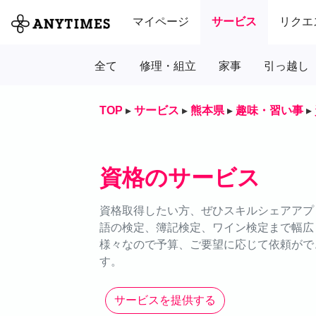
マイページ
サービス
リクエ
全て
修理・組立
家事
引っ越し
TOP
▸
サービス
▸
熊本県
▸
趣味・習い事
▸
資格のサービス
資格取得したい方、ぜひスキルシェアアプリ
語の検定、簿記検定、ワイン検定まで幅広
様々なので予算、ご要望に応じて依頼がで
す。
サービスを提供する