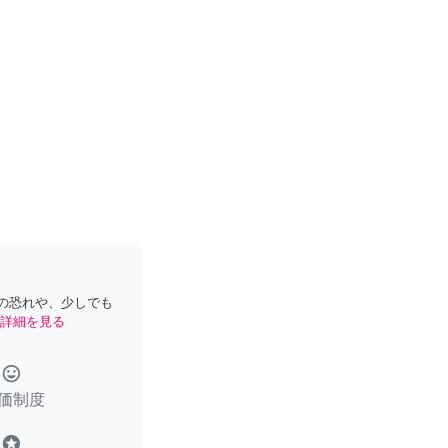
の恐れや、少しでも
詳細を見る
tag_faces
価制度
stars