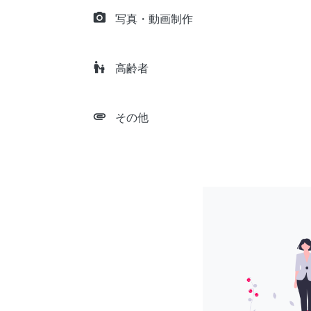
camera_alt
写真・動画制作
escalator_warning
高齢者
attachment
その他