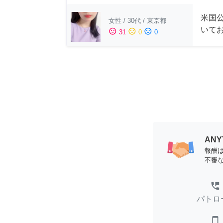
米国公
女性
/
30代
/
東京都
いて
sentiment_satisfied
sentiment_neutral
sentiment_dissatisfied
31
0
0
AN
報酬
不審
perm_phone_msg
パトロ
smartphone