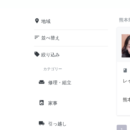
熊本
place
地域
sort
並べ替え
local_offer
絞り込み
カテゴリー
class
レ
weekend
修理・組立
熊
local_laundry_service
家事
local_shipping
引っ越し