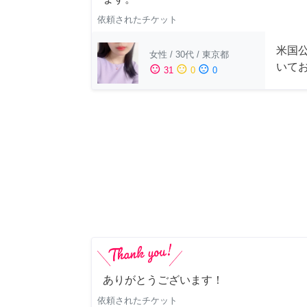
依頼されたチケット
米国公
女性
/
30代
/
東京都
いて
sentiment_satisfied
sentiment_neutral
sentiment_dissatisfied
31
0
0
ありがとうございます！
依頼されたチケット