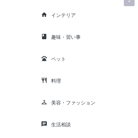
1
home
インテリア
class
趣味・習い事
pets
ペット
restaurant
料理
checkroom
美容・ファッション
chat
生活相談