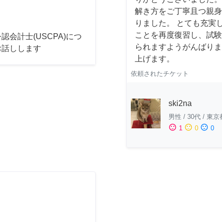
解き方をご丁寧且つ親身
りました。 とても充実
ことを再度復習し、試験
認会計士(USCPA)につ
られますようがんばりま
お話しします
上げます。
依頼されたチケット
ski2na
男性
/
30代
/
東京
sentiment_satisfied
sentiment_neutral
sentiment_dissatisfied
1
0
0