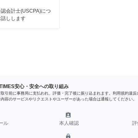
認会計士(USCPA)につ
お話しします
YTIMES安心・安全への取り組み
は取引前に事務局に支払われ、評価・完了後に振り込まれます。利用規約違反
な内容のサービスやリクエストやユーザーがあった場合は通報してください。
assignment_ind
ール
本人確認
評
lock