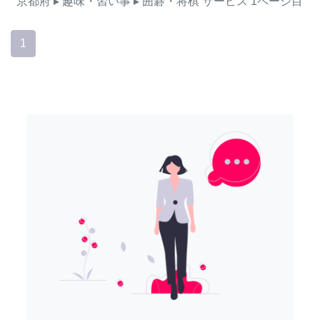
京都府
▸ 趣味・習い事
▸ 囲碁・将棋
サービス
1ページ目
1