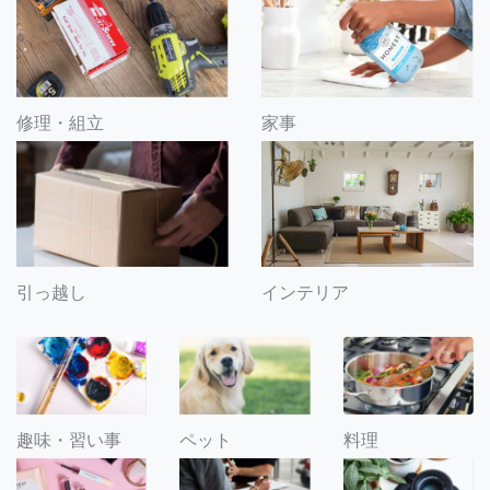
修理・組立
家事
引っ越し
インテリア
趣味・習い事
ペット
料理