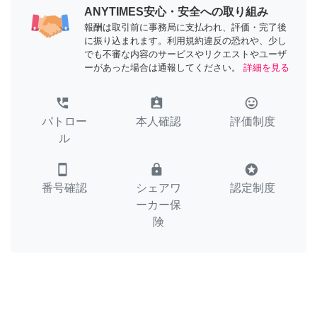
ANYTIMES安心・安全への取り組み
報酬は取引前に事務局に支払われ、評価・完了後
に振り込まれます。利用規約違反の恐れや、少し
でも不審な内容のサービスやリクエストやユーザ
ーがあった場合は通報してください。
詳細を見る
perm_phone_msg
assignment_ind
tag_faces
パトロー
本人確認
評価制度
ル
smartphone
lock
stars
番号確認
シェアワ
認定制度
ーカー保
険