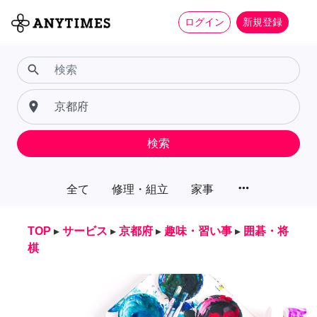
ログイン
新規登録
search
place
検索
more_horiz
全て
修理・組立
家事
TOP
▸
サービス
▸
京都府
▸
趣味・習い事
▸
囲碁・将
棋