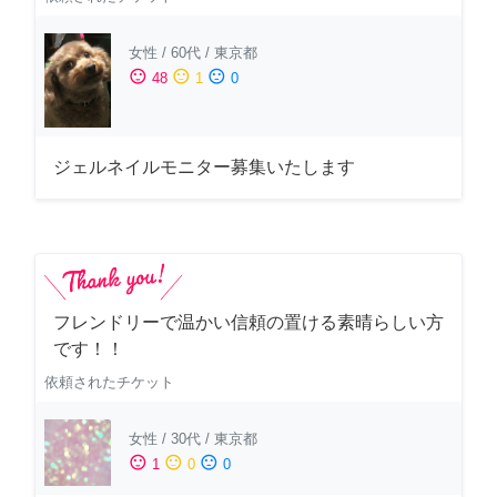
女性
/
60代
/
東京都
sentiment_satisfied
sentiment_neutral
sentiment_dissatisfied
48
1
0
ジェルネイルモニター募集いたします
フレンドリーで温かい信頼の置ける素晴らしい方
です！！
依頼されたチケット
女性
/
30代
/
東京都
sentiment_satisfied
sentiment_neutral
sentiment_dissatisfied
1
0
0