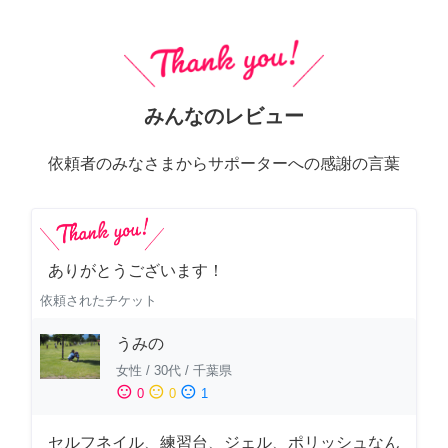
みんなのレビュー
依頼者のみなさまからサポーターへの感謝の言葉
ありがとうございます！
依頼されたチケット
うみの
女性
/
30代
/
千葉県
sentiment_satisfied
sentiment_neutral
sentiment_dissatisfied
0
0
1
セルフネイル、練習台、ジェル、ポリッシュなん