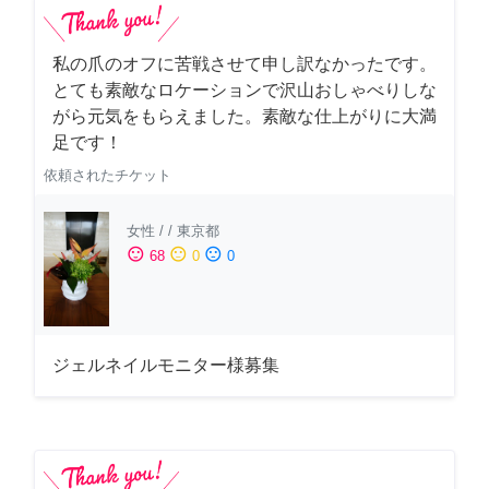
私の爪のオフに苦戦させて申し訳なかったです。
とても素敵なロケーションで沢山おしゃべりしな
がら元気をもらえました。素敵な仕上がりに大満
足です！
依頼されたチケット
女性
/
/
東京都
sentiment_satisfied
sentiment_neutral
sentiment_dissatisfied
68
0
0
ジェルネイルモニター様募集