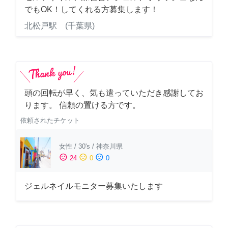
でもOK！してくれる方募集します！
北松戸駅 (千葉県)
頭の回転が早く、気も遣っていただき感謝してお
ります。 信頼の置ける方です。
依頼されたチケット
女性
/
30's
/
神奈川県
sentiment_satisfied
sentiment_neutral
sentiment_dissatisfied
24
0
0
ジェルネイルモニター募集いたします