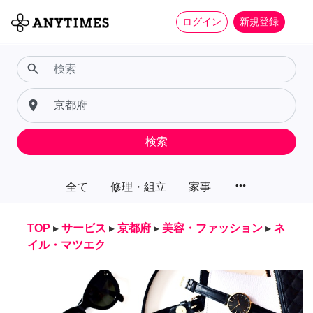
ログイン
新規登録
search
place
検索
more_horiz
全て
修理・組立
家事
TOP
▸
サービス
▸
京都府
▸
美容・ファッション
▸
ネ
イル・マツエク