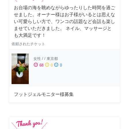
お台場の海を眺めながらゆったりした時間を過ご
せました。オーナー様はお子様がいるとは思えな
い可愛らしい方で、ワンコの話題など会話も楽し
ませていただきました。 ネイル、マッサージと
も大満足です！
依頼されたチケット
女性
/
/
東京都
sentiment_satisfied
sentiment_neutral
sentiment_dissatisfied
68
0
0
フットジェルモニター様募集