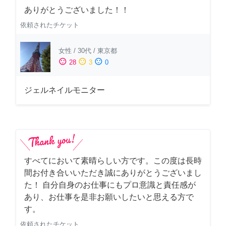
ありがとうございました！！
依頼されたチケット
女性
/
30代
/
東京都
sentiment_satisfied
sentiment_neutral
sentiment_dissatisfied
28
3
0
ジェルネイルモニター
すべてにおいて素晴らしい方です。この度は長時
間お付き合いいただき誠にありがとうございまし
た！ 自分自身のお仕事にもプロ意識と責任感が
あり、お仕事を是非お願いしたいと思える方で
す。
依頼されたチケット