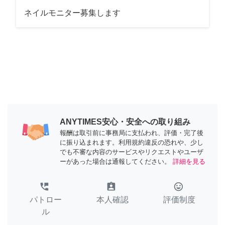
ネイルモニター募集します
ANYTIMES安心・安全への取り組み
報酬は取引前に事務局に支払われ、評価・完了後
に振り込まれます。利用規約違反の恐れや、少し
でも不審な内容のサービスやリクエストやユーザ
ーがあった場合は通報してください。
詳細を見る
perm_phone_msg
assignment_ind
tag_faces
パトロー
本人確認
評価制度
ル