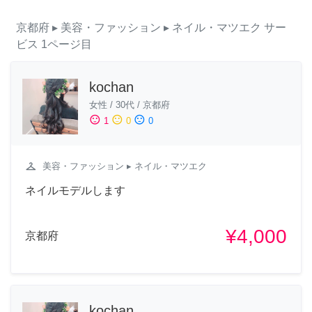
京都府
▸ 美容・ファッション
▸ ネイル・マツエク
サー
ビス
1ページ目
kochan
女性
/
30代
/
京都府
sentiment_satisfied
sentiment_neutral
sentiment_dissatisfied
1
0
0
checkroom
美容・ファッション
▸ ネイル・マツエク
ネイルモデルします
¥4,000
京都府
kochan