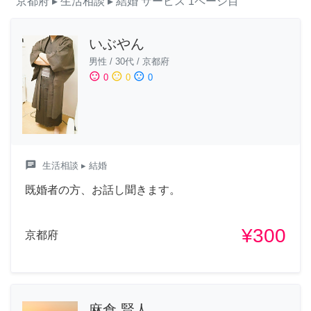
京都府
▸ 生活相談
▸ 結婚
サービス
1ページ目
いぶやん
男性
/
30代
/
京都府
sentiment_satisfied
sentiment_neutral
sentiment_dissatisfied
0
0
0
chat
生活相談
▸ 結婚
既婚者の方、お話し聞きます。
¥300
京都府
麻倉 賢人