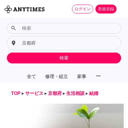
ログイン
新規登録
search
place
検索
more_horiz
全て
修理・組立
家事
TOP
▸
サービス
▸
京都府
▸
生活相談
▸
結婚