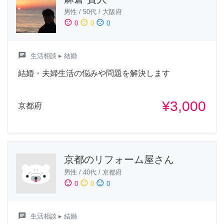
男性
/
50代
/
大阪府
sentiment_satisfied
sentiment_neutral
sentiment_dissatisfied
0
0
0
chat
生活相談
▸ 結婚
結婚・夫婦生活の悩みや問題を解決します
¥3,000
京都府
京都のリフォーム屋さん
男性
/
40代
/
京都府
sentiment_satisfied
sentiment_neutral
sentiment_dissatisfied
0
0
0
chat
生活相談
▸ 結婚