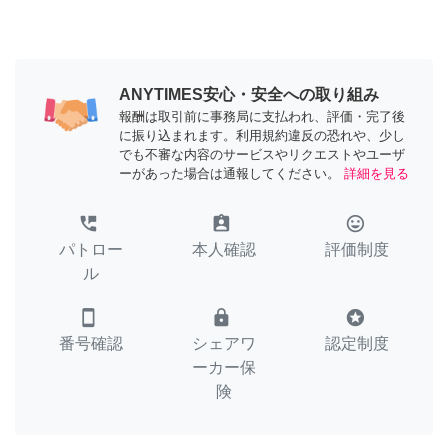
ANYTIMES安心・安全への取り組み
報酬は取引前に事務局に支払われ、評価・完了後
に振り込まれます。利用規約違反の恐れや、少し
でも不審な内容のサービスやリクエストやユーザ
ーがあった場合は通報してください。
詳細を見る
perm_phone_msg
assignment_ind
tag_faces
パトロー
本人確認
評価制度
ル
smartphone
lock
stars
番号確認
シェアワ
認定制度
ーカー保
険