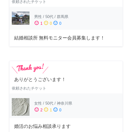
依頼されたチケット
男性
/
50代
/
群馬県
sentiment_satisfied
sentiment_neutral
sentiment_dissatisfied
1
0
0
結婚相談所 無料モニター会員募集します！
ありがとうございます！
依頼されたチケット
女性
/
50代
/
神奈川県
sentiment_satisfied
sentiment_neutral
sentiment_dissatisfied
2
1
0
婚活のお悩み相談承ります