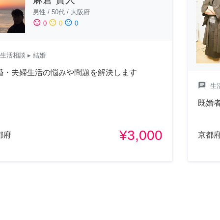
男性
/
50代
/
大阪府
sentiment_satisfied
sentiment_neutral
sentiment_dissatisfied
0
0
0
生活相談
▸ 結婚
婚・夫婦生活の悩みや問題を解決します
chat
生
既婚
¥3,000
都府
京都