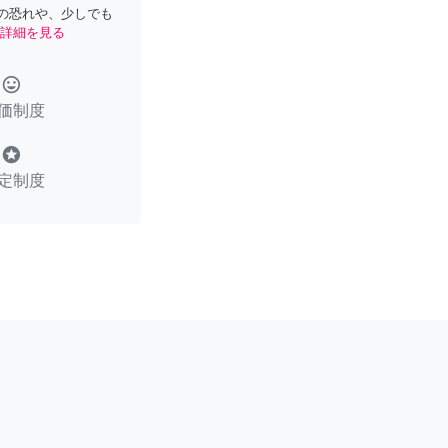
の恐れや、少しでも
詳細を見る
tag_faces
価制度
stars
定制度