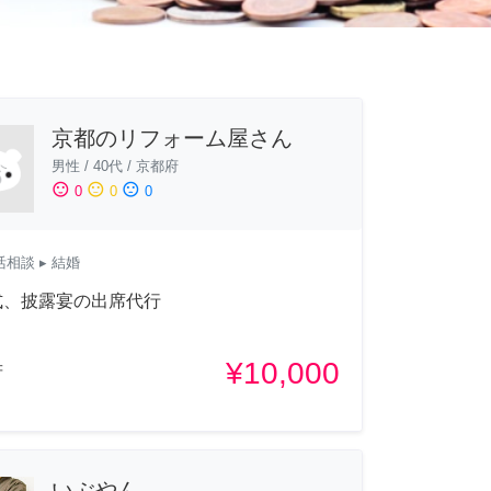
京都のリフォーム屋さん
男性
/
40代
/
京都府
sentiment_satisfied
sentiment_neutral
sentiment_dissatisfied
0
0
0
活相談
▸ 結婚
式、披露宴の出席代行
¥10,000
府
いぶやん