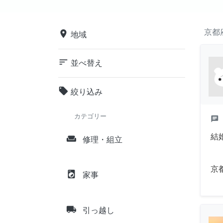
京都
place
地域
sort
並べ替え
local_offer
絞り込み
カテゴリー
chat
結
weekend
修理・組立
京
local_laundry_service
家事
local_shipping
引っ越し