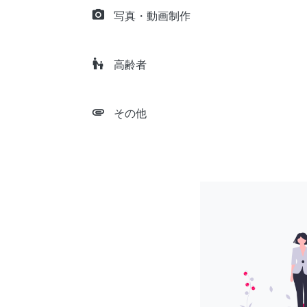
camera_alt
写真・動画制作
escalator_warning
高齢者
attachment
その他