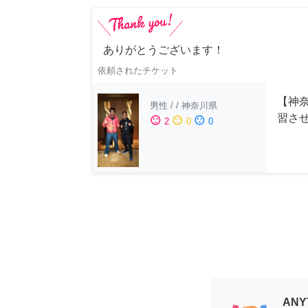
ありがとうございます！
依頼されたチケット
【神
男性
/
/
神奈川県
習さ
sentiment_satisfied
sentiment_neutral
sentiment_dissatisfied
2
0
0
AN