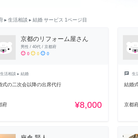
府
▸ 生活相談
▸ 結婚
サービス
1ページ目
京都のリフォーム屋さん
男性
/
40代
/
京都府
sentiment_satisfied
sentiment_neutral
sentiment_dissatisfied
0
0
0
chat
生活相談
▸ 結婚
生
婚式の二次会以降の出席代行
結婚
¥8,000
都府
京都
麻倉 賢人