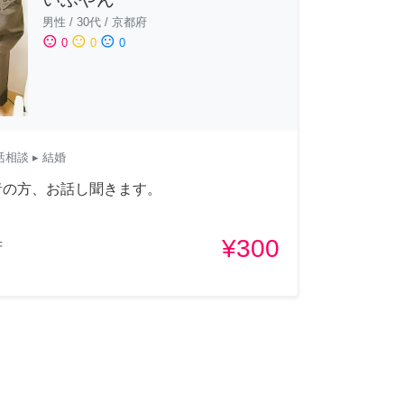
男性
/
30代
/
京都府
sentiment_satisfied
sentiment_neutral
sentiment_dissatisfied
0
0
0
活相談
▸ 結婚
者の方、お話し聞きます。
¥300
府