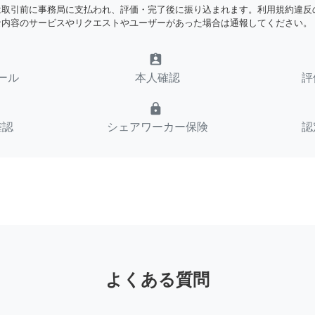
は取引前に事務局に支払われ、評価・完了後に振り込まれます。利用規約違反
な内容のサービスやリクエストやユーザーがあった場合は通報してください。
assignment_ind
ール
本人確認
評
lock
確認
シェアワーカー保険
認
よくある質問