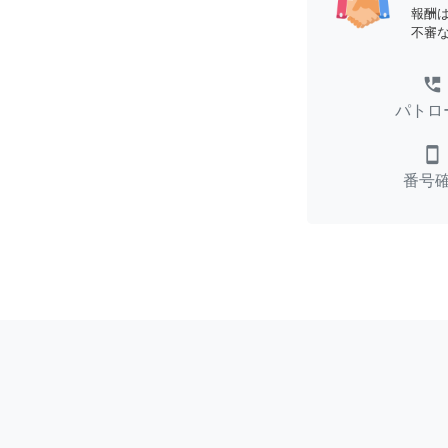
報酬
不審
perm_phone_msg
パトロ
smartphone
番号