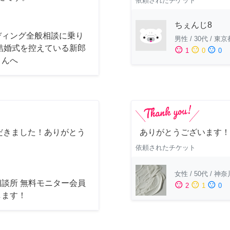
依頼されたチケット
ちぇんじ8
ディング全般相談に乗り
男性
/
30代
/
東京
 結婚式を控えている新郎
sentiment_satisfied
sentiment_neutral
sentiment_dissatisfied
1
0
0
さんへ
だきました！ありがとう
ありがとうございます！
依頼されたチケット
女性
/
50代
/
神奈
相談所 無料モニター会員
sentiment_satisfied
sentiment_neutral
sentiment_dissatisfied
2
1
0
します！