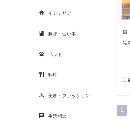
home
インテリア
chat
class
趣味・習い事
結
pets
ペット
restaurant
料理
京
checkroom
美容・ファッション
1
chat
生活相談