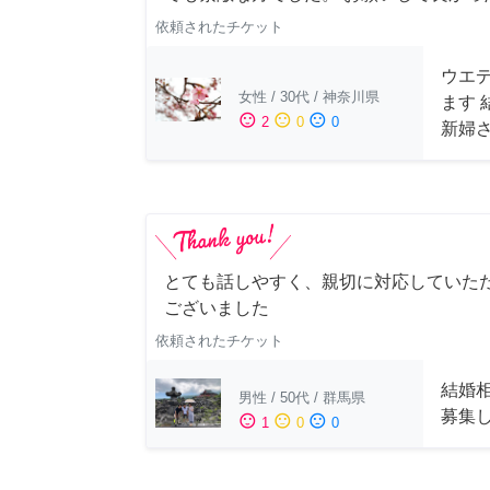
依頼されたチケット
ウエ
女性
/
30代
/
神奈川県
ます
sentiment_satisfied
sentiment_neutral
sentiment_dissatisfied
2
0
0
新婦
とても話しやすく、親切に対応していた
ございました
依頼されたチケット
結婚
男性
/
50代
/
群馬県
募集
sentiment_satisfied
sentiment_neutral
sentiment_dissatisfied
1
0
0