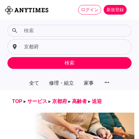
ログイン
新規登録
search
place
検索
more_horiz
全て
修理・組立
家事
TOP
▸
サービス
▸
京都府
▸
高齢者
▸
送迎