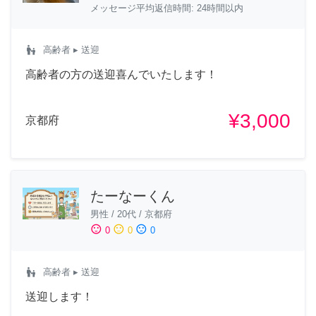
メッセージ平均返信時間: 24時間以内
escalator_warning
高齢者
▸ 送迎
高齢者の方の送迎喜んでいたします！
¥3,000
京都府
たーなーくん
男性
/
20代
/
京都府
sentiment_satisfied
sentiment_neutral
sentiment_dissatisfied
0
0
0
escalator_warning
高齢者
▸ 送迎
送迎します！