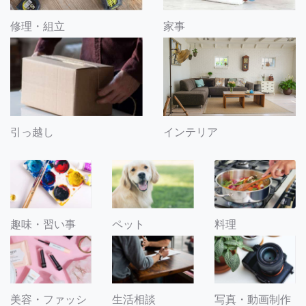
修理・組立
家事
引っ越し
インテリア
趣味・習い事
ペット
料理
美容・ファッシ
生活相談
写真・動画制作