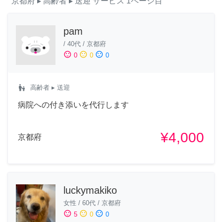
京都府
▸ 高齢者
▸ 送迎
サービス
1ページ目
pam
/
40代
/
京都府
sentiment_satisfied
sentiment_neutral
sentiment_dissatisfied
0
0
0
escalator_warning
高齢者
▸ 送迎
病院への付き添いを代行します
¥4,000
京都府
luckymakiko
女性
/
60代
/
京都府
sentiment_satisfied
sentiment_neutral
sentiment_dissatisfied
5
0
0