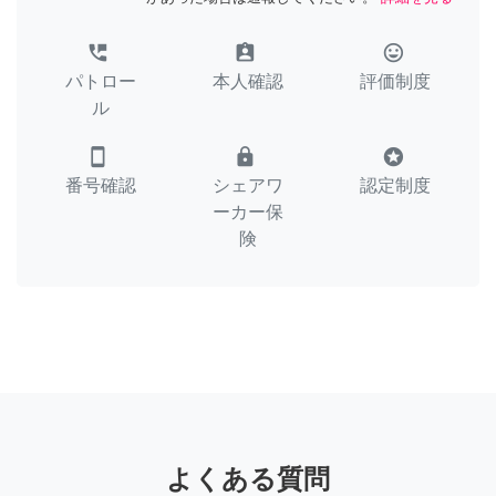
perm_phone_msg
assignment_ind
tag_faces
パトロー
本人確認
評価制度
ル
smartphone
lock
stars
番号確認
シェアワ
認定制度
ーカー保
険
よくある質問