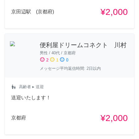
¥2,000
京田辺駅 (京都府)
便利屋ドリームコネクト 川村
男性
/
40代
/
京都府
sentiment_satisfied
sentiment_neutral
sentiment_dissatisfied
2
1
0
メッセージ平均返信時間: 2日以内
escalator_warning
高齢者
▸ 送迎
送迎いたします！
¥2,000
京都府