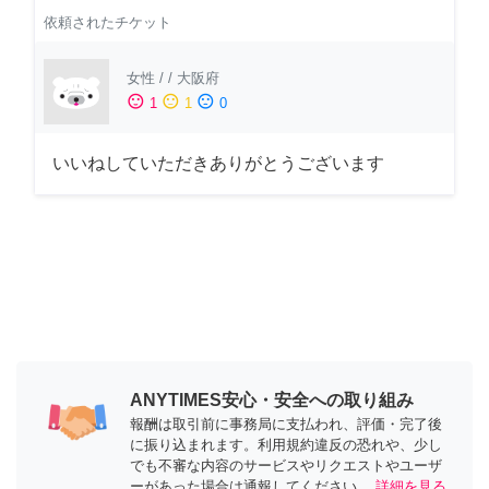
依頼されたチケット
女性
/
/
大阪府
sentiment_satisfied
sentiment_neutral
sentiment_dissatisfied
1
1
0
いいねしていただきありがとうございます
ANYTIMES安心・安全への取り組み
報酬は取引前に事務局に支払われ、評価・完了後
に振り込まれます。利用規約違反の恐れや、少し
でも不審な内容のサービスやリクエストやユーザ
ーがあった場合は通報してください。
詳細を見る