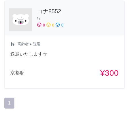
コナ8552
/
/
sentiment_satisfied
sentiment_neutral
sentiment_dissatisfied
0
0
0
escalator_warning
高齢者
▸ 送迎
送迎いたします☆
¥300
京都府
1