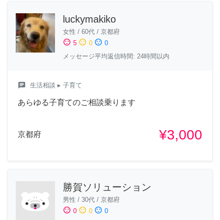
luckymakiko
女性
/
60代
/
京都府
sentiment_satisfied
sentiment_neutral
sentiment_dissatisfied
5
0
0
メッセージ平均返信時間: 24時間以内
chat
生活相談
▸ 子育て
あらゆる子育てのご相談乗ります
¥3,000
京都府
勝賀ソリューション
男性
/
30代
/
京都府
sentiment_satisfied
sentiment_neutral
sentiment_dissatisfied
0
0
0