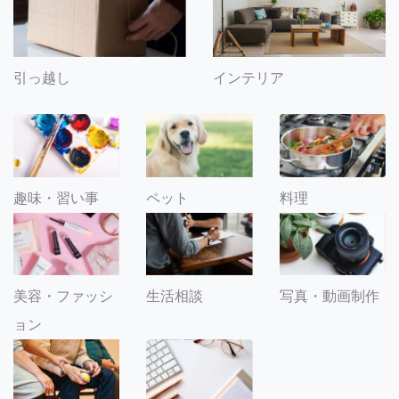
引っ越し
インテリア
趣味・習い事
ペット
料理
美容・ファッシ
生活相談
写真・動画制作
ョン