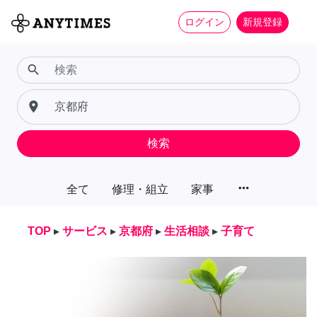
ログイン
新規登録
search
place
検索
more_horiz
全て
修理・組立
家事
TOP
▸
サービス
▸
京都府
▸
生活相談
▸
子育て