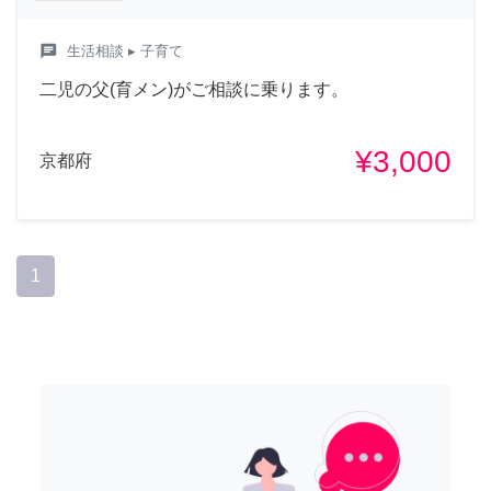
chat
生活相談
▸ 子育て
二児の父(育メン)がご相談に乗ります。
¥3,000
京都府
1