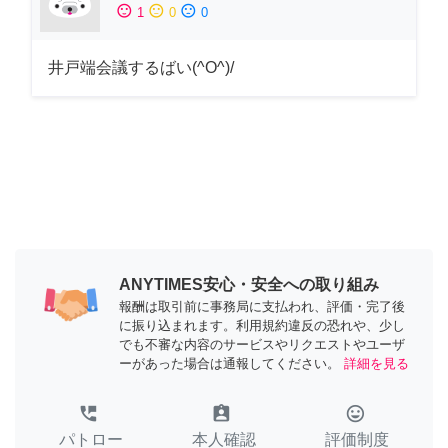
sentiment_satisfied
sentiment_neutral
sentiment_dissatisfied
1
0
0
井戸端会議するばい(^O^)/
ANYTIMES安心・安全への取り組み
報酬は取引前に事務局に支払われ、評価・完了後
に振り込まれます。利用規約違反の恐れや、少し
でも不審な内容のサービスやリクエストやユーザ
ーがあった場合は通報してください。
詳細を見る
perm_phone_msg
assignment_ind
tag_faces
パトロー
本人確認
評価制度