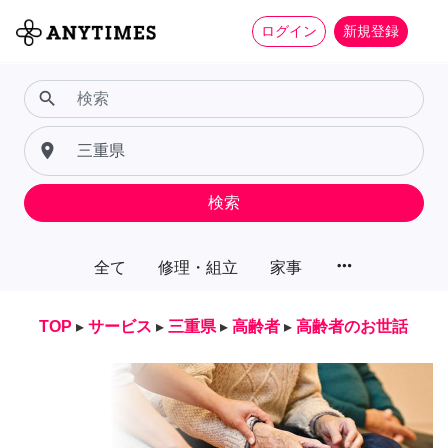
ログイン
新規登録
search
place
検索
more_horiz
全て
修理・組立
家事
TOP
▸
サービス
▸
三重県
▸
高齢者
▸
高齢者のお世話