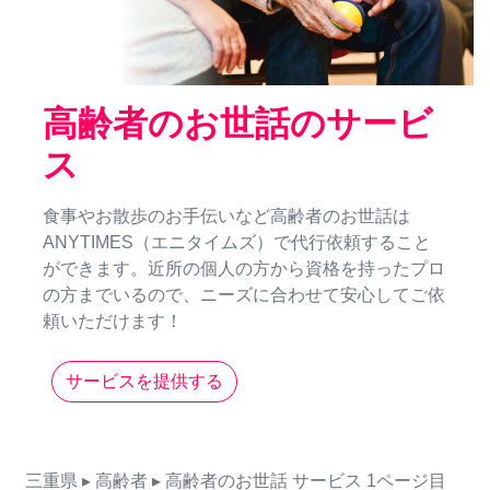
高齢者のお世話のサービ
ス
食事やお散歩のお手伝いなど高齢者のお世話は
ANYTIMES（エニタイムズ）で代行依頼すること
ができます。近所の個人の方から資格を持ったプロ
の方までいるので、ニーズに合わせて安心してご依
頼いただけます！
サービスを提供する
三重県
▸ 高齢者
▸ 高齢者のお世話
サービス
1ページ目