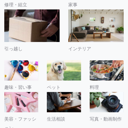
修理・組立
家事
引っ越し
インテリア
趣味・習い事
ペット
料理
美容・ファッシ
生活相談
写真・動画制作