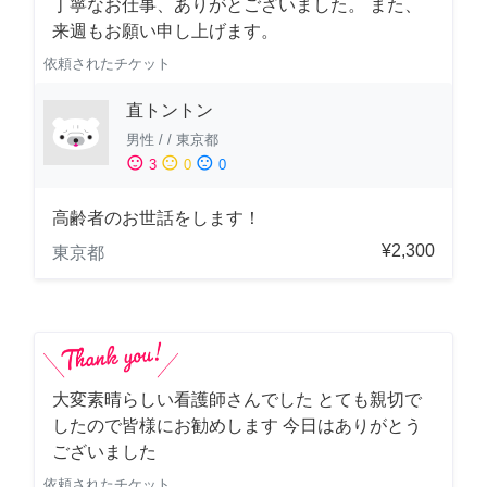
丁寧なお仕事、ありがとございました。 また、
来週もお願い申し上げます。
依頼されたチケット
直トントン
男性
/
/
東京都
sentiment_satisfied
sentiment_neutral
sentiment_dissatisfied
3
0
0
高齢者のお世話をします！
¥2,300
東京都
大変素晴らしい看護師さんでした とても親切で
したので皆様にお勧めします 今日はありがとう
ございました
依頼されたチケット