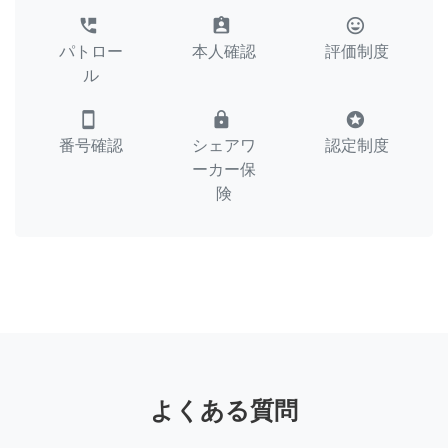
perm_phone_msg
assignment_ind
tag_faces
パトロー
本人確認
評価制度
ル
smartphone
lock
stars
番号確認
シェアワ
認定制度
ーカー保
険
よくある質問