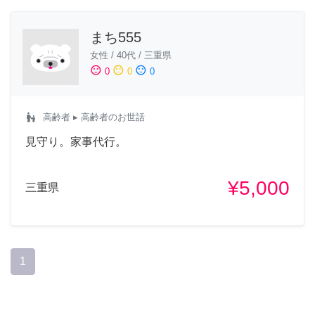
まち555
女性
/
40代
/
三重県
sentiment_satisfied
sentiment_neutral
sentiment_dissatisfied
0
0
0
escalator_warning
高齢者
▸ 高齢者のお世話
見守り。家事代行。
¥5,000
三重県
1