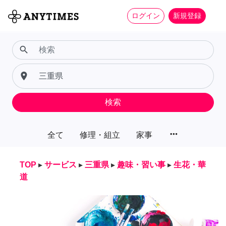
ログイン
新規登録
search
place
検索
more_horiz
全て
修理・組立
家事
TOP
▸
サービス
▸
三重県
▸
趣味・習い事
▸
生花・華
道