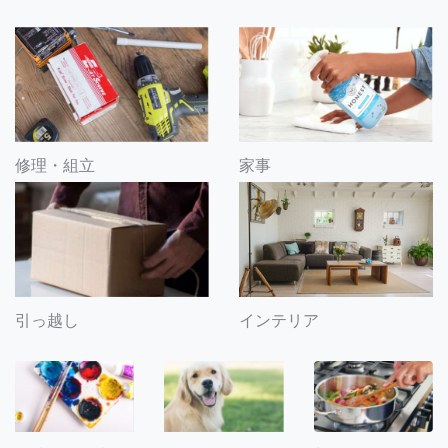
修理・組立
家事
引っ越し
インテリア