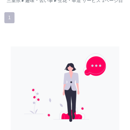
三重県
▸ 趣味・習い事
▸ 生花・華道
サービス
1ページ目
1