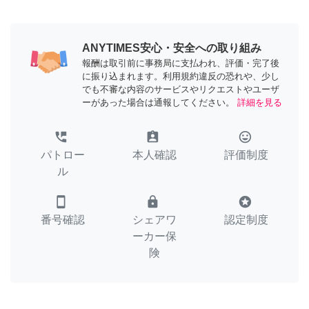
ANYTIMES安心・安全への取り組み
報酬は取引前に事務局に支払われ、評価・完了後
に振り込まれます。利用規約違反の恐れや、少し
でも不審な内容のサービスやリクエストやユーザ
ーがあった場合は通報してください。
詳細を見る
perm_phone_msg
assignment_ind
tag_faces
パトロー
本人確認
評価制度
ル
smartphone
lock
stars
番号確認
シェアワ
認定制度
ーカー保
険