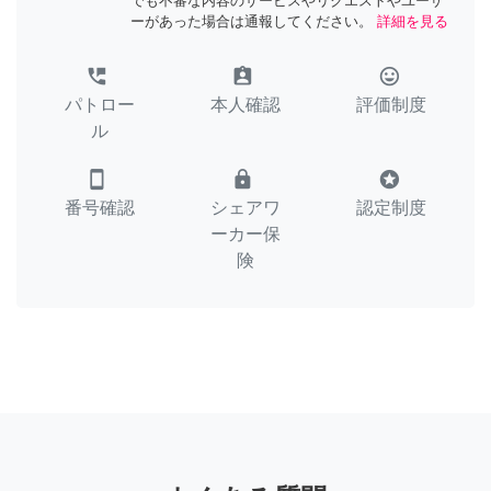
でも不審な内容のサービスやリクエストやユーザ
ーがあった場合は通報してください。
詳細を見る
perm_phone_msg
assignment_ind
tag_faces
パトロー
本人確認
評価制度
ル
smartphone
lock
stars
番号確認
シェアワ
認定制度
ーカー保
険