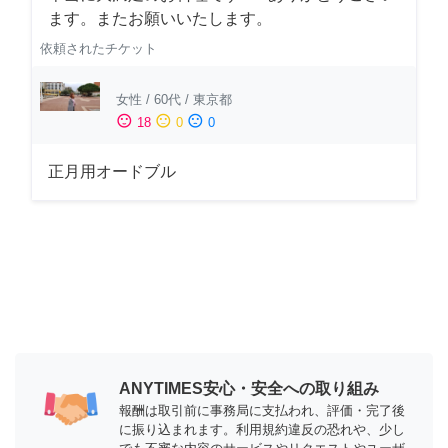
ます。またお願いいたします。
依頼されたチケット
女性
/
60代
/
東京都
sentiment_satisfied
sentiment_neutral
sentiment_dissatisfied
18
0
0
正月用オードブル
ANYTIMES安心・安全への取り組み
報酬は取引前に事務局に支払われ、評価・完了後
に振り込まれます。利用規約違反の恐れや、少し