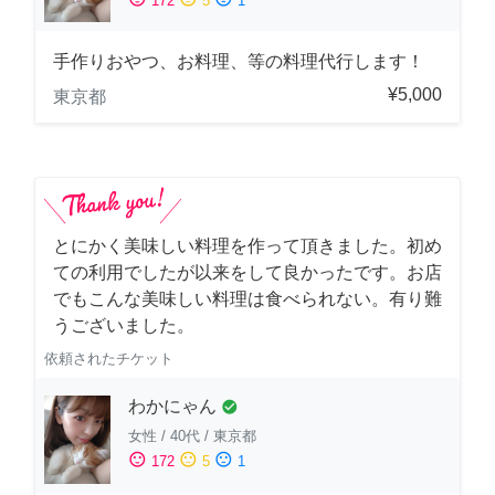
172
5
1
手作りおやつ、お料理、等の料理代行します！
¥5,000
東京都
とにかく美味しい料理を作って頂きました。初め
ての利用でしたが以来をして良かったです。お店
でもこんな美味しい料理は食べられない。有り難
うございました。
依頼されたチケット
わかにゃん
check_circle
女性
/
40代
/
東京都
sentiment_satisfied
sentiment_neutral
sentiment_dissatisfied
172
5
1