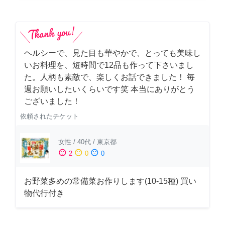
ヘルシーで、見た目も華やかで、とっても美味し
いお料理を、短時間で12品も作って下さいまし
た。人柄も素敵で、楽しくお話できました！ 毎
週お願いしたいくらいです笑 本当にありがとう
ございました！
依頼されたチケット
女性
/
40代
/
東京都
sentiment_satisfied
sentiment_neutral
sentiment_dissatisfied
2
0
0
お野菜多めの常備菜お作りします(10-15種) 買い
物代行付き