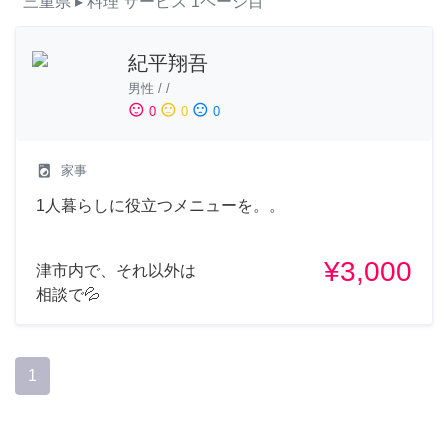
三重県
▸ 料理
サービス
1ページ目
紀平翔吾
男性
/
/
sentiment_satisfied
sentiment_neutral
sentiment_dissatisfied
0
0
0
local_laundry_service
家事
1人暮らしに役立つメニューを。。
¥3,000
津市内で、それ以外は
相談で💦
1