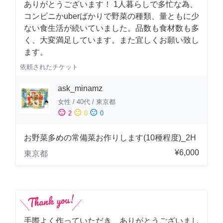
ありがとうございます！ 1人暮らしで多忙な為、
コンビニかuberばかりで野菜の種類、量ともに少
ない食生活が続いていました。品数も食材数も多
く、大変満足しています。また宜しくお願い致し
ます。
依頼されたチケット
ask_minamz
女性
/
40代
/
東京都
sentiment_satisfied
sentiment_neutral
sentiment_dissatisfied
2
0
0
お野菜多めの常備菜お作りします(10種程度)_2H
¥6,000
東京都
手際よく作っていただき、ありがとうございまし