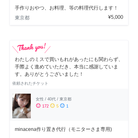
手作りおやつ、お料理、等の料理代行します！
¥5,000
東京都
わたしのミスで買いもれがあったにも関わらず、
手際よく進めていただき、本当に感謝していま
す。ありがとうございました！
依頼されたチケット
女性
/
40代
/
東京都
sentiment_satisfied
sentiment_neutral
sentiment_dissatisfied
172
5
1
minacena作り置き代行（モニターさま専用)