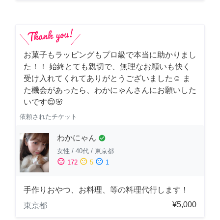
お菓子もラッピングもプロ級で本当に助かりまし
た！！ 始終とても親切で、無理なお願いも快く
受け入れてくれてありがとうございました☺️ ま
た機会があったら、わかにゃんさんにお願いした
いです😌🌸
依頼されたチケット
わかにゃん
check_circle
女性
/
40代
/
東京都
sentiment_satisfied
sentiment_neutral
sentiment_dissatisfied
172
5
1
手作りおやつ、お料理、等の料理代行します！
¥5,000
東京都