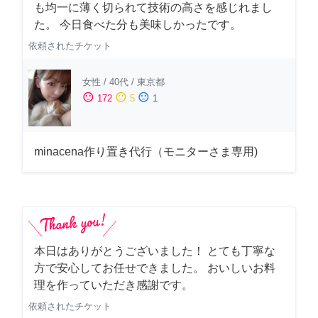
も均一に薄く切られて技術の高さを感じれまし
た。 今日食べた分も美味しかったです。
依頼されたチケット
女性
/
40代
/
東京都
sentiment_satisfied
sentiment_neutral
sentiment_dissatisfied
172
5
1
minacena作り置き代行（モニターさま専用)
本日はありがとうございました！ とても丁寧な
方で安心してお任せできました。 おいしいお料
理を作っていただき感謝です。
依頼されたチケット