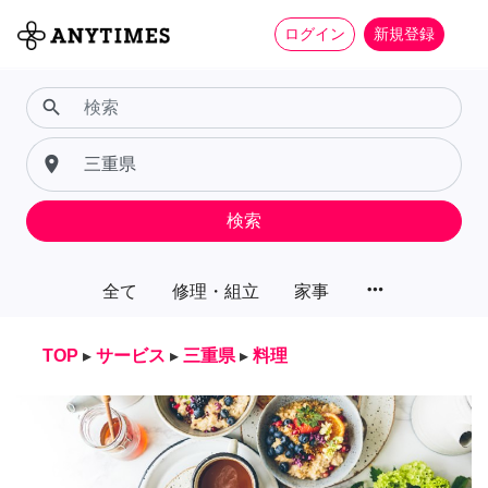
ログイン
新規登録
search
place
検索
more_horiz
全て
修理・組立
家事
TOP
▸
サービス
▸
三重県
▸
料理