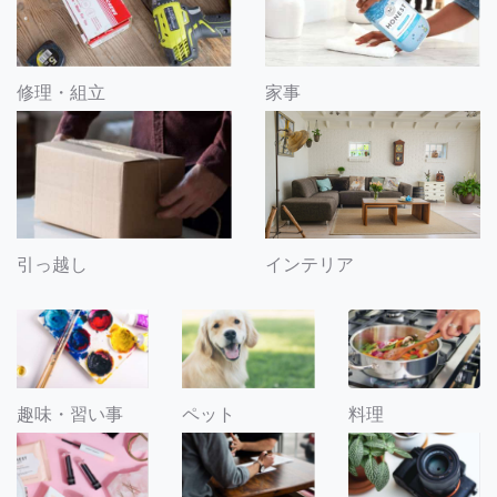
修理・組立
家事
引っ越し
インテリア
趣味・習い事
ペット
料理