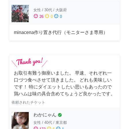
女性
/
30代
/
大阪府
sentiment_satisfied
sentiment_neutral
sentiment_dissatisfied
26
0
0
minacena作り置き代行（モニターさま専用）
お取引有難う御座いました。 早速、それぞれ一
口づつ食べさせて頂きました。 どれも美味しい
です！ 特にダイエットしたい思いもあったので
鶏ハムは味の具合含めてちょうど良かったです。
依頼されたチケット
わかにゃん
check_circle
女性
/
40代
/
東京都
sentiment_satisfied
sentiment_neutral
sentiment_dissatisfied