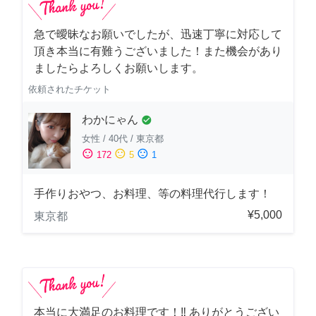
急で曖昧なお願いでしたが、迅速丁寧に対応して
頂き本当に有難うございました！また機会があり
ましたらよろしくお願いします。
依頼されたチケット
わかにゃん
check_circle
女性
/
40代
/
東京都
sentiment_satisfied
sentiment_neutral
sentiment_dissatisfied
172
5
1
手作りおやつ、お料理、等の料理代行します！
¥5,000
東京都
本当に大満足のお料理です！‼️ ありがとうござい