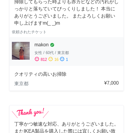
掃除してもらった時よりも赤カビなどの汚れがし
っかりと落ちていてびっくりしました！ 本当に
ありがとうございました。 またよろしくお願い
申し上げますm(_ _)m
依頼されたチケット
makon
check_circle
女性
/
60代
/
東京都
sentiment_satisfied
sentiment_neutral
sentiment_dissatisfied
812
16
1
クオリティの高いお掃除
¥7,000
東京都
丁寧かつ敏速な対応、ありがとうございました。
またIKEA製品を購入した際には宜しくお願い致