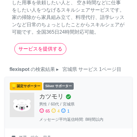
した用事を依頼したい人と、 空き時間などに仕事
をしたい人をつなげるスキルシェアサービスです。
家の掃除から家具組み立て、料理代行、語学レッス
ンなど日常のちょっとしたことからスキルシェアが
可能です。全国365日24時間対応可能。
サービスを提供する
flexispot
の検索結果
▸
宮城県
サービス
1ページ目
認定サポーター
Silver サポーター
カツモリ
check_circle
男性
/
60代
/
宮城県
sentiment_satisfied
sentiment_neutral
sentiment_dissatisfied
65
4
1
メッセージ平均返信時間: 8時間以内