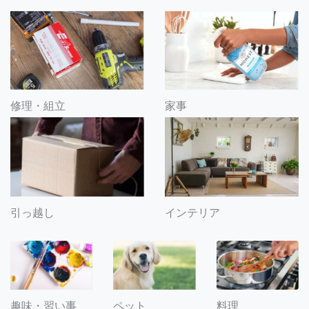
修理・組立
家事
引っ越し
インテリア
趣味・習い事
ペット
料理