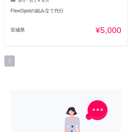
weekend
修理・組立
▸ 家具
FlexiSpotの組み立て代行
¥5,000
宮城県
1