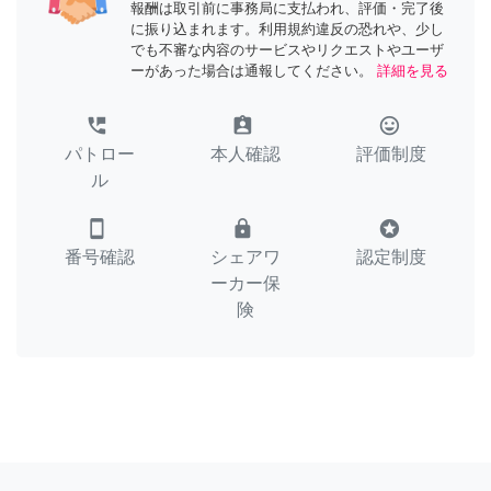
報酬は取引前に事務局に支払われ、評価・完了後
に振り込まれます。利用規約違反の恐れや、少し
でも不審な内容のサービスやリクエストやユーザ
ーがあった場合は通報してください。
詳細を見る
perm_phone_msg
assignment_ind
tag_faces
パトロー
本人確認
評価制度
ル
smartphone
lock
stars
番号確認
シェアワ
認定制度
ーカー保
険