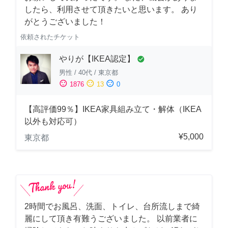
したら、利用させて頂きたいと思います。 あり
がとうございました！
依頼されたチケット
やりが【IKEA認定】
check_circle
男性
/
40代
/
東京都
sentiment_satisfied
sentiment_neutral
sentiment_dissatisfied
1876
13
0
【高評価99％】IKEA家具組み立て・解体（IKEA
以外も対応可）
¥5,000
東京都
2時間でお風呂、洗面、トイレ、台所流しまで綺
麗にして頂き有難うございました。 以前業者に