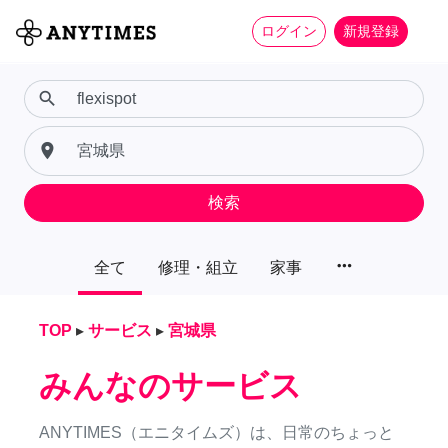
ログイン
新規登録
search
place
検索
more_horiz
全て
修理・組立
家事
TOP
▸
サービス
▸
宮城県
みんなのサービス
ANYTIMES（エニタイムズ）は、日常のちょっと