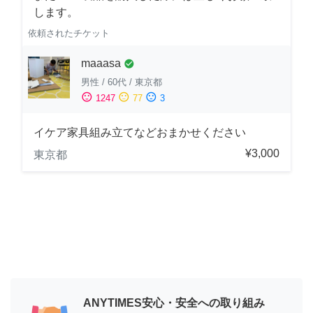
します。
依頼されたチケット
maaasa
check_circle
男性
/
60代
/
東京都
sentiment_satisfied
sentiment_neutral
sentiment_dissatisfied
1247
77
3
イケア家具組み立てなどおまかせください
¥3,000
東京都
ANYTIMES安心・安全への取り組み