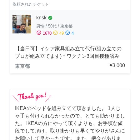
依頼されたチケット
knsk
check_circle
男性
/
50代
/
東京都
sentiment_satisfied
sentiment_neutral
sentiment_dissatisfied
1670
49
4
【当日可】イケア家具組み立て代行(組み立ての
プロが組み立てます)＊ワクチン3回目接種済み
¥3,000
東京都
IKEAのベッドを組み立てて頂きました。 1人じ
ゃ手も付けられなかったので、とても助かりまし
た。 IKEAの方にやって頂くよりも、お手頃な値
段でして頂け、取り掛かりも早くてやりがさんに
お願いして良かったです。 また、機会がありま