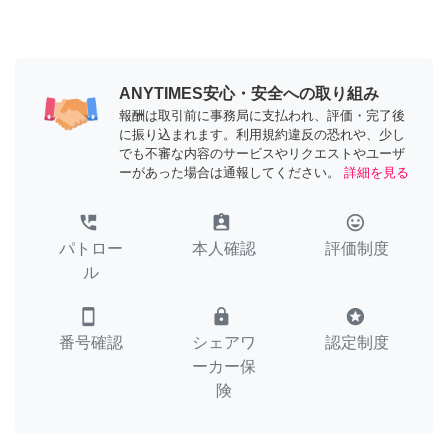
ANYTIMES安心・安全への取り組み
報酬は取引前に事務局に支払われ、評価・完了後
に振り込まれます。利用規約違反の恐れや、少し
でも不審な内容のサービスやリクエストやユーザ
ーがあった場合は通報してください。
詳細を見る
perm_phone_msg
assignment_ind
tag_faces
パトロー
本人確認
評価制度
ル
smartphone
lock
stars
番号確認
シェアワ
認定制度
ーカー保
険