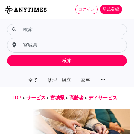
ログイン
新規登録
search
place
検索
more_horiz
全て
修理・組立
家事
TOP
▸
サービス
▸
宮城県
▸
高齢者
▸
デイサービス