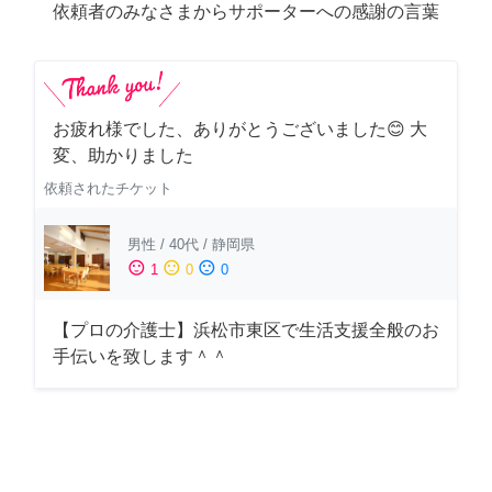
依頼者のみなさまからサポーターへの感謝の言葉
お疲れ様でした、ありがとうございました😊 大
変、助かりました
依頼されたチケット
男性
/
40代
/
静岡県
sentiment_satisfied
sentiment_neutral
sentiment_dissatisfied
1
0
0
【プロの介護士】浜松市東区で生活支援全般のお
手伝いを致します＾＾