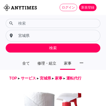
ログイン
新規登録
search
place
検索
more_horiz
全て
修理・組立
家事
TOP
▸
サービス
▸
宮城県
▸
家事
▸
運転代行