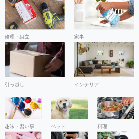
修理・組立
家事
引っ越し
インテリア
趣味・習い事
ペット
料理