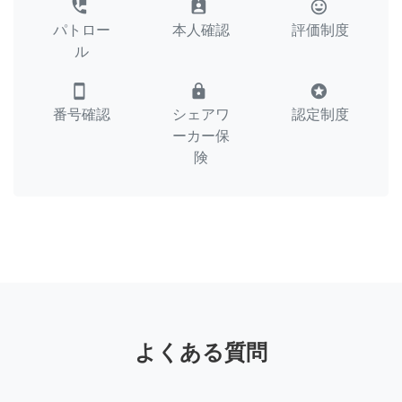
perm_phone_msg
assignment_ind
tag_faces
パトロー
本人確認
評価制度
ル
smartphone
lock
stars
番号確認
シェアワ
認定制度
ーカー保
険
よくある質問