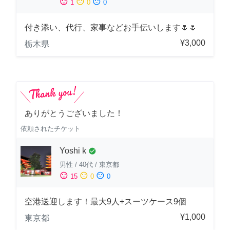
sentiment_satisfied
sentiment_neutral
sentiment_dissatisfied
1
0
0
付き添い、代行、家事などお手伝いします🌷🌷
¥3,000
栃木県
ありがとうございました！
依頼されたチケット
Yoshi k
check_circle
男性
/
40代
/
東京都
sentiment_satisfied
sentiment_neutral
sentiment_dissatisfied
15
0
0
空港送迎します！最大9人+スーツケース9個
¥1,000
東京都