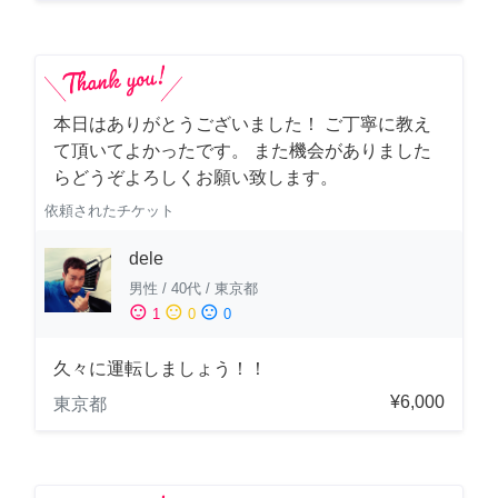
本日はありがとうございました！ ご丁寧に教え
て頂いてよかったです。 また機会がありました
らどうぞよろしくお願い致します。
依頼されたチケット
dele
男性
/
40代
/
東京都
sentiment_satisfied
sentiment_neutral
sentiment_dissatisfied
1
0
0
久々に運転しましょう！！
¥6,000
東京都