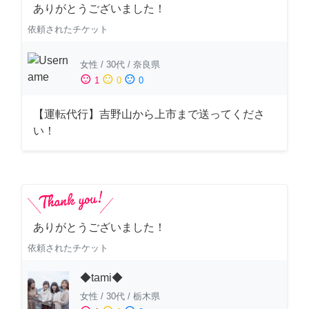
ありがとうございました！
依頼されたチケット
女性
/
30代
/
奈良県
sentiment_satisfied
sentiment_neutral
sentiment_dissatisfied
1
0
0
【運転代行】吉野山から上市まで送ってくださ
い！
ありがとうございました！
依頼されたチケット
◆tami◆
女性
/
30代
/
栃木県