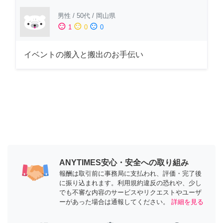
男性
/
50代
/
岡山県
sentiment_satisfied
sentiment_neutral
sentiment_dissatisfied
1
0
0
イベントの搬入と搬出のお手伝い
ANYTIMES安心・安全への取り組み
報酬は取引前に事務局に支払われ、評価・完了後
に振り込まれます。利用規約違反の恐れや、少し
でも不審な内容のサービスやリクエストやユーザ
ーがあった場合は通報してください。
詳細を見る